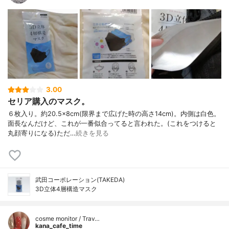
3.00
セリア購入のマスク。
６枚入り。約20.5×8cm(限界まで広げた時の高さ14cm)。内側は白色。
面長なんだけど、これが一番似合ってると言われた。(これをつけると
丸顔寄りになる)ただ…
続きを見る
武田コーポレーション(TAKEDA)
3D立体4層構造マスク
cosme monitor / Trav…
kana_cafe_time