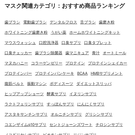
マスク関連カテゴリ：おすすめ商品ランキング
歯ブラシ
電動歯ブラシ
デンタルフロス
舌ブラシ
歯磨き粉
ホワイトニング歯磨き粉
うがい薬
ホームホワイトニングキット
マウスウォッシュ
口腔洗浄器
口臭サプリ
口臭タブレット
口臭チェッカー
歯ブラシ除菌器
歯マニキュア
青汁
オートミール
マヌカハニー
コラーゲンゼリー
プロテイン
プロテインシェイカー
プロテインバー
プロテインパンケーキ
BCAA
HMBサプリメント
腹筋ベルト
振動マシン
ボディスーツ
ダイエットスリッパ
ヒップアップショーツ
酵素サプリ
イヌリンサプリ
ラクトフェリンサプリ
すっぽんサプリ
にんにくサプリ
アスタキサンチンサプリ
オルニチンサプリ
グリシンサプリ
コエンザイムq10サプリ
セントジョーンズワート
チロシンサプリ
ノコギリヤシサプリ
ビオチンサプリ
リジンサプリ