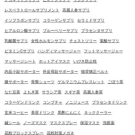
レスベラトロールサプリメント
高麗人参サプリ
イソフラボンサプリ
コラーゲンサプリ
セラミドサプリ
ヒアルロン酸サプリ
ブルーベリーサプリ
プラセンタサプリ
乳酸菌サプリ
女性ホルモンサプリ
チェストツリー
葉酸サプリ
ビタミンCサプリ
ハンディマッサージャー
フットマッサージャー
マッサージシート
ホットアイマスク
いびき防止枕
内反小趾サポーター
外反母趾サポーター
猫背矯正ベルト
膝サポーター
骨盤ショーツ
ゲルマニウムブレスレット
ごぼう茶
なた豆茶
よもぎ茶
サラシア茶
スギナ茶
高麗人参茶
コラーゲンドリンク
コンブチャ
ノニジュース
プラセンタドリンク
玄米コーヒー
美容ドリンク
黒酢にんにく
ネッククーラー
鍼シール
ノーズマスク
マスクスプレー
保湿マスク
洗眼薬
花粉ブロックスプレー
花粉対策メガネ