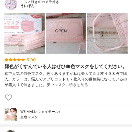
コスメ好きのカメラ好き
うにぽん
5.00
顔色がくすんでいる人はぜひ血色マスクをしてください。
巷で人気の血色マスク。色々ありますが私は楽天で５１枚４９８円で購
入。カラーは、悩んでアプリコット１７枚入りの個包装になっているの
が箱入りで届きました。安いマスク…
続きを見る
WEIMALL(ウェイモール)
血色マスク