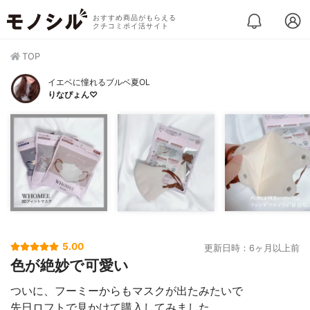
おすすめ商品がもらえる
クチコミポイ活サイト
TOP
イエベに憧れるブルベ夏OL
りなぴょん♡
5.00
更新日時：6ヶ月以上前
色が絶妙で可愛い
ついに、フーミーからもマスクが出たみたいで
先日ロフトで見かけて購入してみました