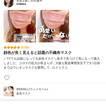
専業主婦 / 30代後半
Chihiro
5.00
顔色が良く見えると話題の不織布マスク
／TVでも話題になってる血色マスク＼楽天で見つけて気になって購入
しました。コロナの拡大が収まらず…大阪も緊急事態宣言下です⤵︎以前
まではウレタンマスクを愛用して…
続きを見る
WEIMALL(ウェイモール)
血色マスク