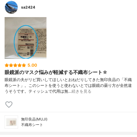
sa2424
5.00
眼鏡派のマスク悩みが軽減する不織布シート☆
眼鏡派の夫がリピ買いしてほしいとおねだりしてきた無印良品の「不織
布シート」。このシートを使うと使わないとでは眼鏡の曇り方が全然違
うそうです。ティッシュで代用は無…
続きを見る
無印良品(MUJI)
不織布シート