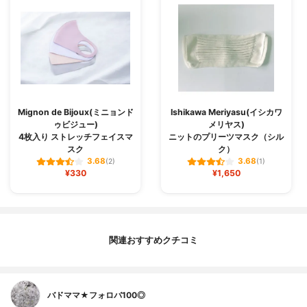
Mignon de Bijoux(ミニョンド
Ishikawa Meriyasu(イシカワ
ゥビジュー)
メリヤス)
4枚入り ストレッチフェイスマ
ニットのプリーツマスク（シル
スク
ク）
3.68
3.68
(2)
(1)
¥330
¥1,650
関連おすすめクチコミ
バドママ★フォロバ100◎