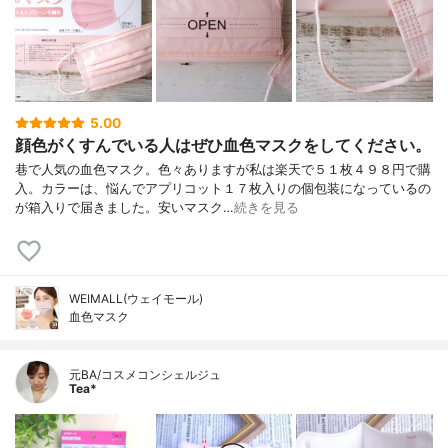
5.00
顔色がくすんでいる人はぜひ血色マスクをしてください。
巷で人気の血色マスク。色々ありますが私は楽天で５１枚４９８円で購
入。カラーは、悩んでアプリコット１７枚入りの個包装になっているの
が箱入りで届きました。安いマスク…
続きを見る
WEIMALL(ウェイモール)
血色マスク
元BA/コスメコンシェルジュ
Tea*