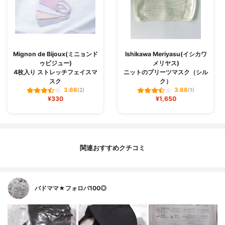
Mignon de Bijoux(ミニョンド
Ishikawa Meriyasu(イシカワ
ゥビジュー)
メリヤス)
4枚入り ストレッチフェイスマ
ニットのプリーツマスク（シル
スク
ク）
3.68
3.68
(2)
(1)
¥330
¥1,650
関連おすすめクチコミ
バドママ★フォロバ100◎