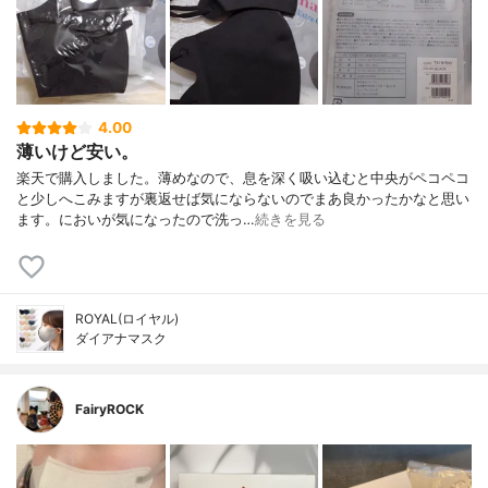
4.00
薄いけど安い。
楽天で購入しました。薄めなので、息を深く吸い込むと中央がペコペコ
と少しへこみますが裏返せば気にならないのでまあ良かったかなと思い
ます。においが気になったので洗っ…
続きを見る
ROYAL(ロイヤル)
ダイアナマスク
FairyROCK