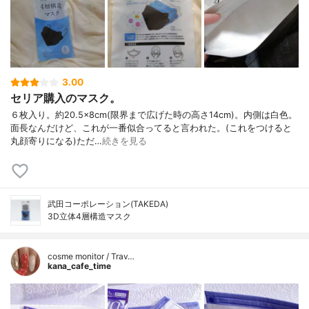
3.00
セリア購入のマスク。
６枚入り。約20.5×8cm(限界まで広げた時の高さ14cm)。内側は白色。
面長なんだけど、これが一番似合ってると言われた。(これをつけると
丸顔寄りになる)ただ…
続きを見る
武田コーポレーション(TAKEDA)
3D立体4層構造マスク
cosme monitor / Trav…
kana_cafe_time