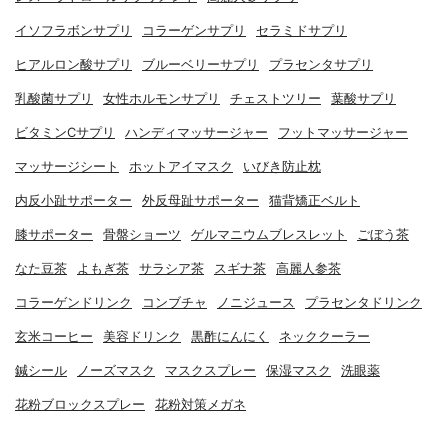
イソフラボンサプリ
コラーゲンサプリ
セラミドサプリ
ヒアルロン酸サプリ
ブルーベリーサプリ
プラセンタサプリ
乳酸菌サプリ
女性ホルモンサプリ
チェストツリー
葉酸サプリ
ビタミンCサプリ
ハンディマッサージャー
フットマッサージャー
マッサージシート
ホットアイマスク
いびき防止枕
内反小趾サポーター
外反母趾サポーター
猫背矯正ベルト
膝サポーター
骨盤ショーツ
ゲルマニウムブレスレット
ごぼう茶
なた豆茶
よもぎ茶
サラシア茶
スギナ茶
高麗人参茶
コラーゲンドリンク
コンブチャ
ノニジュース
プラセンタドリンク
玄米コーヒー
美容ドリンク
黒酢にんにく
ネッククーラー
鍼シール
ノーズマスク
マスクスプレー
保湿マスク
洗眼薬
花粉ブロックスプレー
花粉対策メガネ