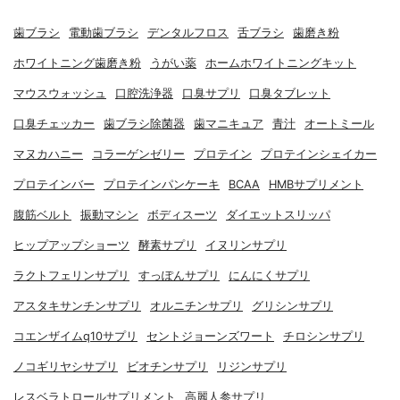
歯ブラシ
電動歯ブラシ
デンタルフロス
舌ブラシ
歯磨き粉
ホワイトニング歯磨き粉
うがい薬
ホームホワイトニングキット
マウスウォッシュ
口腔洗浄器
口臭サプリ
口臭タブレット
口臭チェッカー
歯ブラシ除菌器
歯マニキュア
青汁
オートミール
マヌカハニー
コラーゲンゼリー
プロテイン
プロテインシェイカー
プロテインバー
プロテインパンケーキ
BCAA
HMBサプリメント
腹筋ベルト
振動マシン
ボディスーツ
ダイエットスリッパ
ヒップアップショーツ
酵素サプリ
イヌリンサプリ
ラクトフェリンサプリ
すっぽんサプリ
にんにくサプリ
アスタキサンチンサプリ
オルニチンサプリ
グリシンサプリ
コエンザイムq10サプリ
セントジョーンズワート
チロシンサプリ
ノコギリヤシサプリ
ビオチンサプリ
リジンサプリ
レスベラトロールサプリメント
高麗人参サプリ