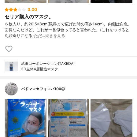
3.00
セリア購入のマスク。
６枚入り。約20.5×8cm(限界まで広げた時の高さ14cm)。内側は白色。
面長なんだけど、これが一番似合ってると言われた。(これをつけると
丸顔寄りになる)ただ…
続きを見る
武田コーポレーション(TAKEDA)
3D立体4層構造マスク
バドママ★フォロバ100◎