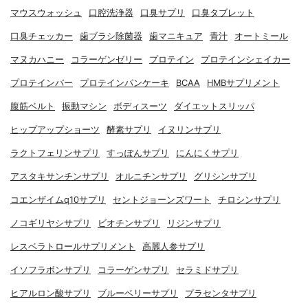
マウスウォッシュ
口腔洗浄器
口臭サプリ
口臭タブレット
口臭チェッカー
歯ブラシ除菌器
歯マニキュア
青汁
オートミール
マヌカハニー
コラーゲンゼリー
プロテイン
プロテインシェイカー
プロテインバー
プロテインパンケーキ
BCAA
HMBサプリメント
腹筋ベルト
振動マシン
ボディスーツ
ダイエットスリッパ
ヒップアップショーツ
酵素サプリ
イヌリンサプリ
ラクトフェリンサプリ
すっぽんサプリ
にんにくサプリ
アスタキサンチンサプリ
オルニチンサプリ
グリシンサプリ
コエンザイムq10サプリ
セントジョーンズワート
チロシンサプリ
ノコギリヤシサプリ
ビオチンサプリ
リジンサプリ
レスベラトロールサプリメント
高麗人参サプリ
イソフラボンサプリ
コラーゲンサプリ
セラミドサプリ
ヒアルロン酸サプリ
ブルーベリーサプリ
プラセンタサプリ