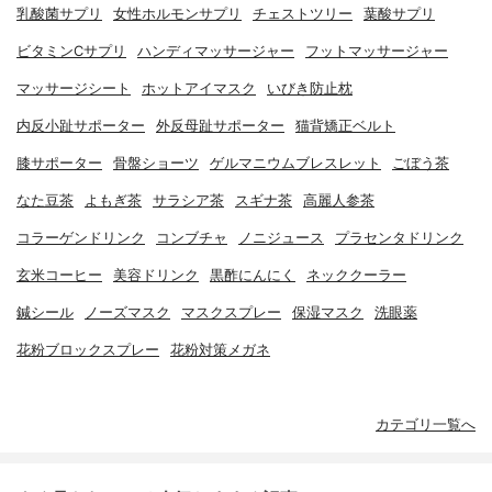
乳酸菌サプリ
女性ホルモンサプリ
チェストツリー
葉酸サプリ
ビタミンCサプリ
ハンディマッサージャー
フットマッサージャー
マッサージシート
ホットアイマスク
いびき防止枕
内反小趾サポーター
外反母趾サポーター
猫背矯正ベルト
膝サポーター
骨盤ショーツ
ゲルマニウムブレスレット
ごぼう茶
なた豆茶
よもぎ茶
サラシア茶
スギナ茶
高麗人参茶
コラーゲンドリンク
コンブチャ
ノニジュース
プラセンタドリンク
玄米コーヒー
美容ドリンク
黒酢にんにく
ネッククーラー
鍼シール
ノーズマスク
マスクスプレー
保湿マスク
洗眼薬
花粉ブロックスプレー
花粉対策メガネ
カテゴリ一覧へ