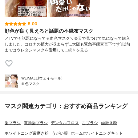
5.00
顔色が良く見えると話題の不織布マスク
／TVでも話題になってる血色マスク＼楽天で見つけて気になって購入
しました。コロナの拡大が収まらず…大阪も緊急事態宣言下です⤵︎以前
まではウレタンマスクを愛用して…
続きを見る
WEIMALL(ウェイモール)
血色マスク
マスク関連カテゴリ：おすすめ商品ランキング
歯ブラシ
電動歯ブラシ
デンタルフロス
舌ブラシ
歯磨き粉
ホワイトニング歯磨き粉
うがい薬
ホームホワイトニングキット