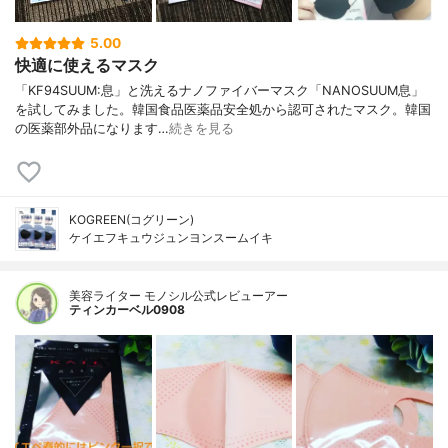
5.00
快適に使えるマスク
「KF94SUUM:息」と洗えるナノファイバーマスク「NANOSUUM息」
を試してみました。韓国食品医薬品安全処から認可されたマスク。韓国
の医薬部外品になります…
続きを見る
KOGREEN(コグリーン)
ケイエフキュウジュンヨンスームイキ
美容ライター モノシル公式レビューアー
ティンカーベル0908