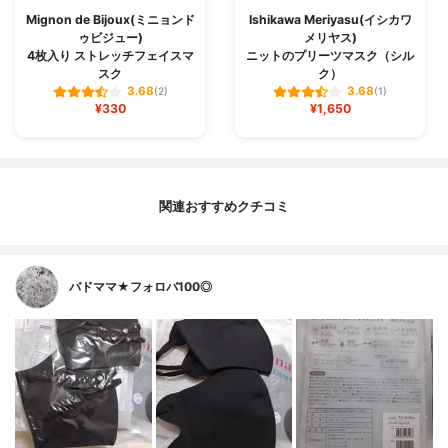
Mignon de Bijoux(ミニョンド
Ishikawa Meriyasu(イシカワ
ゥビジュー)
メリヤス)
4枚入り ストレッチフェイスマ
ニットのプリーツマスク（シル
スク
ク）
3.68
3.68
(2)
(1)
¥330
¥1,650
関連おすすめクチコミ
バドママ★フォロバ100◎