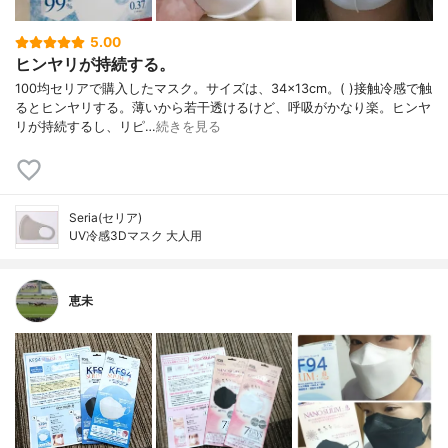
5.00
ヒンヤリが持続する。
100均セリアで購入したマスク。サイズは、34×13cm。( )接触冷感で触
るとヒンヤリする。薄いから若干透けるけど、呼吸がかなり楽。ヒンヤ
リが持続するし、リピ…
続きを見る
Seria(セリア)
UV冷感3Dマスク 大人用
恵未