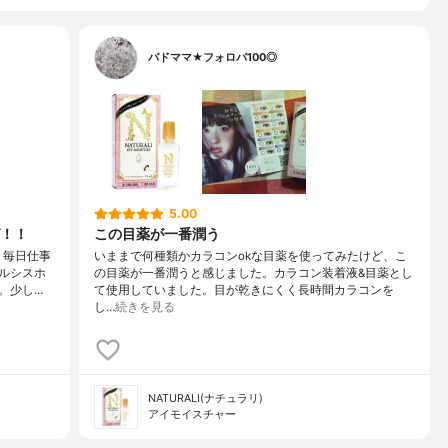
バドママ★フォロバ100◎
5.00
！！
この目薬が一番潤う
、毎日仕事
いままで何種類かカラコンokな目薬を使ってみたけど、こ
ルシスホ
の目薬が一番潤うと感じました。カラコン装着液&目薬とし
。少し…
て使用していました。目が乾きにくく長時間カラコンを
し…
続きを見る
NATURALI(ナチュラリ)
アイモイスチャー