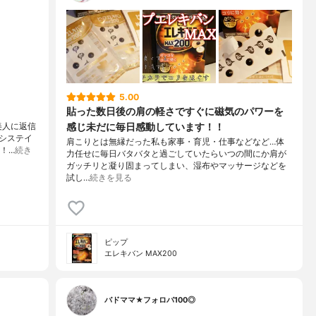
5.00
貼った数日後の肩の軽さですぐに磁気のパワーを
感じ未だに毎日感動しています！！
美人に返信
システイ
肩こりとは無縁だった私も家事・育児・仕事などなど…体
！…
続き
力任せに毎日バタバタと過ごしていたらいつの間にか肩が
ガッチリと凝り固まってしまい、湿布やマッサージなどを
試し…
続きを見る
ピップ
エレキバン MAX200
バドママ★フォロバ100◎