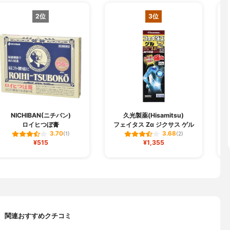
2位
3位
NICHIBAN(ニチバン)
久光製薬(Hisamitsu)
ロイヒつぼ膏
フェイタス Zα ジクサス ゲル
3.70
3.68
(1)
(2)
¥515
¥1,355
関連おすすめクチコミ