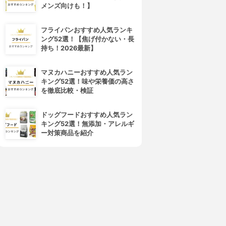
メンズ向けも！】
4位
5位
フライパンおすすめ人気ランキ
ング52選！【焦げ付かない・長
持ち！2026最新】
マヌカハニーおすすめ人気ラン
キング52選！味や栄養価の高さ
を徹底比較・検証
久光製薬(Hisamitsu)
Santen(サンテ)
ドッグフードおすすめ人気ラン
フェイタス Z ゲル
メディカルガード EX
キング52選！無添加・アレルギ
3.66
3.66
(2)
(1)
ー対策商品を紹介
¥725
¥779