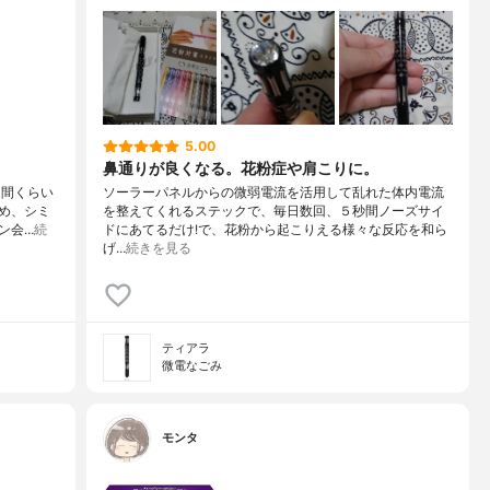
5.00
鼻通りが良くなる。花粉症や肩こりに。
週間くらい
ソーラーパネルからの微弱電流を活用して乱れた体内電流
め、シミ
を整えてくれるステックで、毎日数回、５秒間ノーズサイ
ン会…
続
ドにあてるだけ!で、花粉から起こりえる様々な反応を和ら
げ…
続きを見る
ティアラ
微電なごみ
モンタ