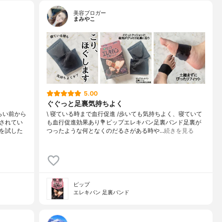
美容ブロガー
まみやこ
5.00
ぐぐっと足裏気持ちよく
らい前から
\ 寝ている時まで血行促進 /⁡歩いても気持ちよく、寝ていて
されてい
も血行促進効果あり⁡⁡⁡💐ピップエレキバン足裏バンド⁡⁡足裏が
を試した
つったような何となくのだるさがある時や…
続きを見る
ピップ
エレキバン 足裏バンド