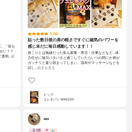
5.00
貼った数日後の肩の軽さですぐに磁気のパワーを
感じ未だに毎日感動しています！！
言。「前も
せい？？
肩こりとは無縁だった私も家事・育児・仕事などなど…体
て透明…
続
力任せに毎日バタバタと過ごしていたらいつの間にか肩が
ガッチリと凝り固まってしまい、湿布やマッサージなどを
試し…
続きを見る
ピップ
エレキバン MAX200
ake