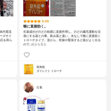
5.00
喉に直接効く。
体内電流
生薬成分がのどの粘膜に直接作用し、のどの繊毛運動を活
ーズサイ
発にする薬との事。飲み薬と違い、水なしで喉に直接効く
反応を和ら
トローチタイプ。昔から、乾燥や緊張すると咳がよく出る
ので…
続きを見る
龍角散
ダイレクト トローチ
にる