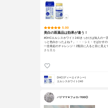
5.00
美白の医薬品は効果が違う！
#DHCエルシスホワイト240きっかけは知人の一
っと色白かったよね？」・・・シミ・そばかすの
一念発起のチャレンジ！2瓶目に入ると目に見え
きを見る
DHC(ディーエイチシー)
エルシスホワイト240
バドママ★フォロバ100◎