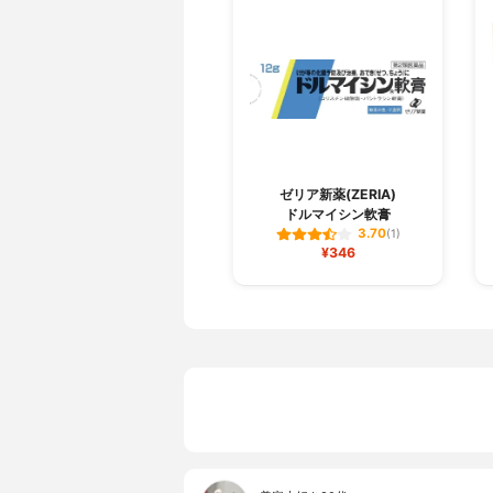
ゼリア新薬(ZERIA)
ドルマイシン軟膏
3.70
(1)
¥346