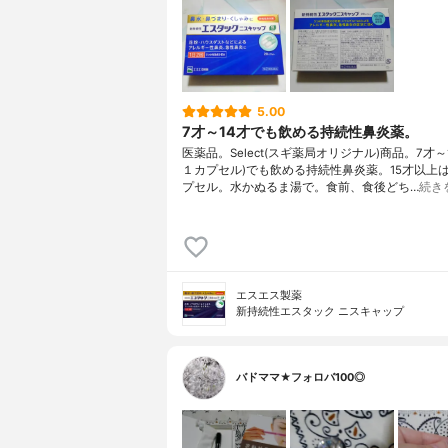
5.00
7才～14才でも飲める持続性鼻炎薬。
医薬品。Select(スギ薬局オリジナル)商品。7才～
１カプセル)でも飲める持続性鼻炎薬。15才以上
プセル。水かぬるま湯で。食前、食後どち…
続き
エスエス製薬
新持続性エスタック ニスキャップ
バドママ★フォロバ100◎