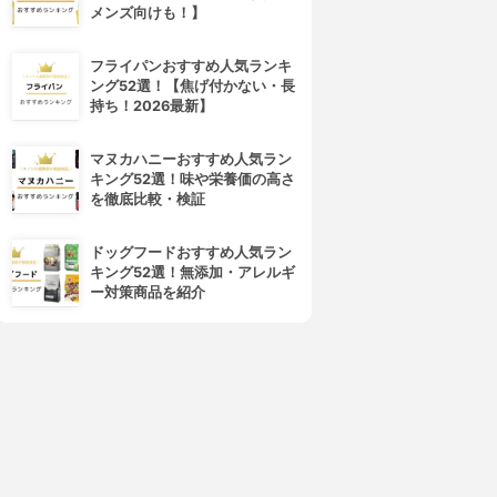
メンズ向けも！】
フライパンおすすめ人気ランキ
ング52選！【焦げ付かない・長
持ち！2026最新】
マヌカハニーおすすめ人気ラン
キング52選！味や栄養価の高さ
久光製薬(Hisamitsu)
Santen(サンテ)
を徹底比較・検証
フェイタス Z ゲル
メディカルガード EX
3.66
3.66
(2)
(1)
ドッグフードおすすめ人気ラン
¥725
¥779
キング52選！無添加・アレルギ
ー対策商品を紹介