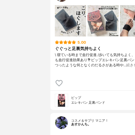
5.00
ぐぐっと足裏気持ちよく
\ 寝ている時まで血行促進 /⁡歩いても気持ちよく
も血行促進効果あり⁡⁡⁡💐ピップエレキバン足裏バンド
つったような何となくのだるさがある時や…
続き
ピップ
エレキバン 足裏バンド
コスメ＆サプリ マニア！
あすかんち。