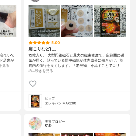
5.00
肩こりなどに。
、寝ていて
12粒入り。 大型円錐磁石と最大の磁束密度で、広範囲に磁
⁡⁡足裏が
気が届く。貼っている間中磁気が体内成分に働きかけ、筋
を見る
肉内の血行を良くします。「老廃物」を流すことでコリ
の…
続きを見る
ピップ
エレキバン MAX200
美容ブロガー
ゆあ