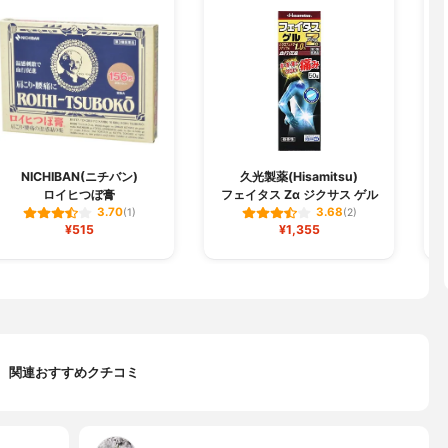
NICHIBAN(ニチバン)
久光製薬(Hisamitsu)
ロイヒつぼ膏
フェイタス Zα ジクサス ゲル
3.70
3.68
(1)
(2)
¥515
¥1,355
関連おすすめクチコミ