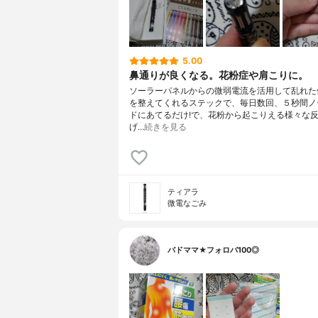
5.00
鼻通りが良くなる。花粉症や肩こりに。
ソーラーパネルからの微弱電流を活用して乱れた
を整えてくれるステックで、毎日数回、５秒間ノ
ドにあてるだけ!で、花粉から起こりえる様々な
げ…
続きを見る
ティアラ
微電なごみ
バドママ★フォロバ100◎