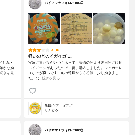
バドママ★フォロバ100◎
3.00
軽いのどのイガイガに。
40しみ・
実家に青パケがいつもあって、普通の飴より浅田飴には良
確かな効
いイメージがあったので、昔、購入しました。シュガーレ
続きを見
スなのが良いです。冬の乾燥からくる咳に少し効きまし
た。な…
続きを見る
浅田飴(アサダアメ)
せきどめ
バドママ★フォロバ100◎