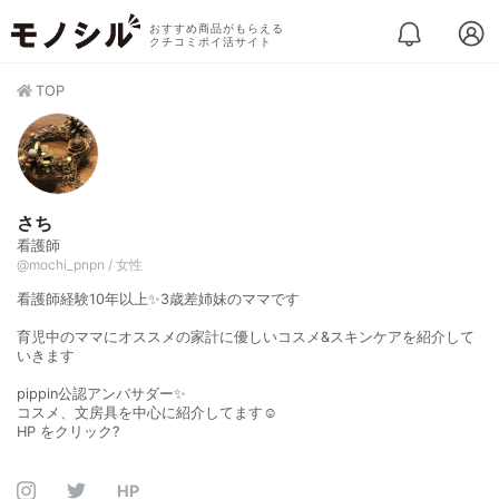
おすすめ商品がもらえる
クチコミポイ活サイト
TOP
さち
看護師
@mochi_pnpn / 女性
看護師経験10年以上✨3歳差姉妹のママです
育児中のママにオススメの家計に優しいコスメ&スキンケアを紹介して
いきます
pippin公認アンバサダー✨
コスメ、文房具を中心に紹介してます☺️
HP をクリック?
HP