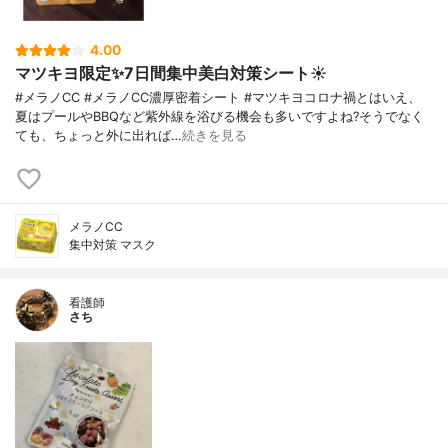
4.00
マツキヨ限定✨7日間集中美白対策シート☀️
#メラノCC #メラノCC濃厚密着シート #マツキヨコロナ禍とはいえ、
夏はプールやBBQなど紫外線を浴びる機会も多いですよね?そうでなく
ても、ちょっと外に出れば…
続きを見る
メラノCC
集中対策 マスク
看護師
さち