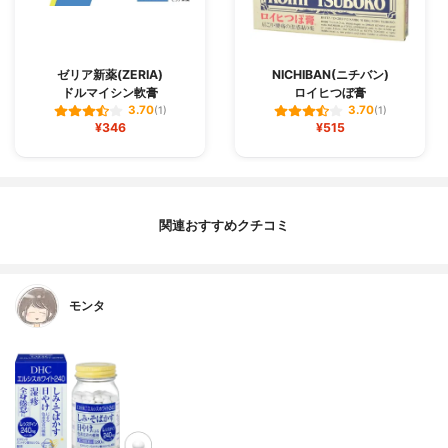
ゼリア新薬(ZERIA)
NICHIBAN(ニチバン)
ドルマイシン軟膏
ロイヒつぼ膏
3.70
3.70
(1)
(1)
¥346
¥515
関連おすすめクチコミ
モンタ