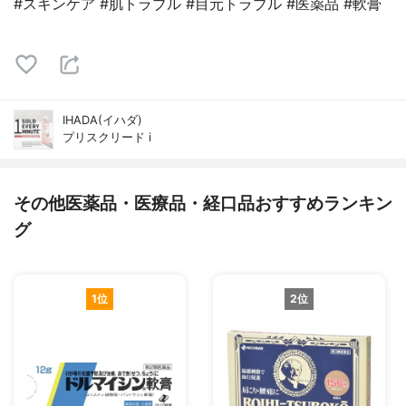
#スキンケア #肌トラブル #目元トラブル #医薬品 #軟膏
IHADA(イハダ)
プリスクリード i
その他医薬品・医療品・経口品おすすめランキン
グ
1位
2位