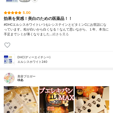
5.00
効果を実感！美白のための医薬品！！
#DHCエルシスホワイトいつもL-システインとビタミンCにお世話にな
っています。粒が白いから白くなる！なんて思いながら、１年、本当に
手足までシミが薄くなりました…
続きを見る
DHC(ディーエイチシー)
エルシスホワイト240
美容ブロガー
ゆあ