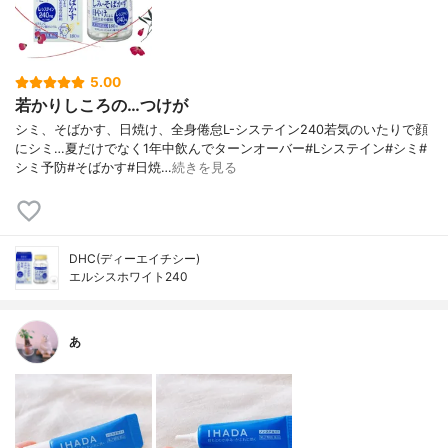
5.00
若かりしころの…つけが
シミ、そばかす、日焼け、全身倦怠L-システイン240若気のいたりで顔
にシミ…夏だけでなく1年中飲んでターンオーバー#Lシステイン#シミ#
シミ予防#そばかす#日焼…
続きを見る
DHC(ディーエイチシー)
エルシスホワイト240
あ