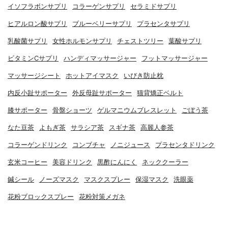
イソフラボンサプリ
コラーゲンサプリ
セラミドサプリ
ヒアルロン酸サプリ
ブルーベリーサプリ
プラセンタサプリ
乳酸菌サプリ
女性ホルモンサプリ
チェストツリー
葉酸サプリ
ビタミンCサプリ
ハンディマッサージャー
フットマッサージャー
マッサージシート
ホットアイマスク
いびき防止枕
内反小趾サポーター
外反母趾サポーター
猫背矯正ベルト
膝サポーター
骨盤ショーツ
ゲルマニウムブレスレット
ごぼう茶
なた豆茶
よもぎ茶
サラシア茶
スギナ茶
高麗人参茶
コラーゲンドリンク
コンブチャ
ノニジュース
プラセンタドリンク
玄米コーヒー
美容ドリンク
黒酢にんにく
ネッククーラー
鍼シール
ノーズマスク
マスクスプレー
保湿マスク
洗眼薬
花粉ブロックスプレー
花粉対策メガネ