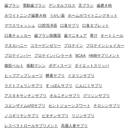
歯ブラシ
電動歯ブラシ
デンタルフロス
舌ブラシ
歯磨き粉
ホワイトニング歯磨き粉
うがい薬
ホームホワイトニングキット
マウスウォッシュ
口腔洗浄器
口臭サプリ
口臭タブレット
口臭チェッカー
歯ブラシ除菌器
歯マニキュア
青汁
オートミール
マヌカハニー
コラーゲンゼリー
プロテイン
プロテインシェイカー
プロテインバー
プロテインパンケーキ
BCAA
HMBサプリメント
腹筋ベルト
振動マシン
ボディスーツ
ダイエットスリッパ
ヒップアップショーツ
酵素サプリ
イヌリンサプリ
ラクトフェリンサプリ
すっぽんサプリ
にんにくサプリ
アスタキサンチンサプリ
オルニチンサプリ
グリシンサプリ
コエンザイムq10サプリ
セントジョーンズワート
チロシンサプリ
ノコギリヤシサプリ
ビオチンサプリ
リジンサプリ
レスベラトロールサプリメント
高麗人参サプリ