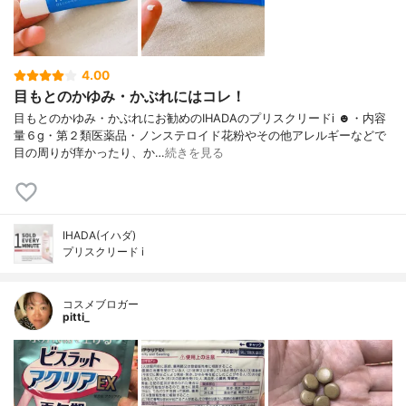
4.00
目もとのかゆみ・かぶれにはコレ！
目もとのかゆみ・かぶれにお勧めのIHADAのプリスクリードi ☻︎・内容
量６g・第２類医薬品・ノンステロイド花粉やその他アレルギーなどで
目の周りが痒かったり、か…
続きを見る
IHADA(イハダ)
プリスクリード i
コスメブロガー
pitti_