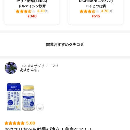
ゼリア新薬(ZERIA)
NICHIBAN(ニチバン)
ドルマイシン軟膏
ロイヒつぼ膏
3.70
3.70
(1)
(1)
¥346
¥515
関連おすすめクチコミ
コスメ＆サプリ マニア！
あすかんち。
5.00
おクスリだから効果が違う！美白ケア！！