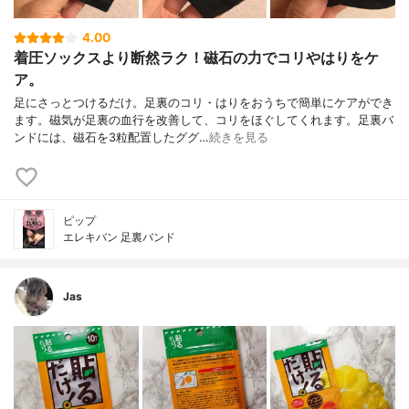
4.00
着圧ソックスより断然ラク！磁石の力でコリやはりをケ
ア。
足にさっとつけるだけ。足裏のコリ・はりをおうちで簡単にケアができ
ます。磁気が足裏の血行を改善して、コリをほぐしてくれます。足裏バ
ンドには、磁石を3粒配置したググ…
続きを見る
ピップ
エレキバン 足裏バンド
Jas