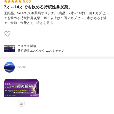
5.00
7才～14才でも飲める持続性鼻炎薬。
医薬品。Select(スギ薬局オリジナル)商品。7才～14才(一回１カプセル)
でも飲める持続性鼻炎薬。15才以上は１回２カプセル。水かぬるま湯
で。食前、食後どち…
続きを見る
エスエス製薬
新持続性エスタック ニスキャップ
BECK