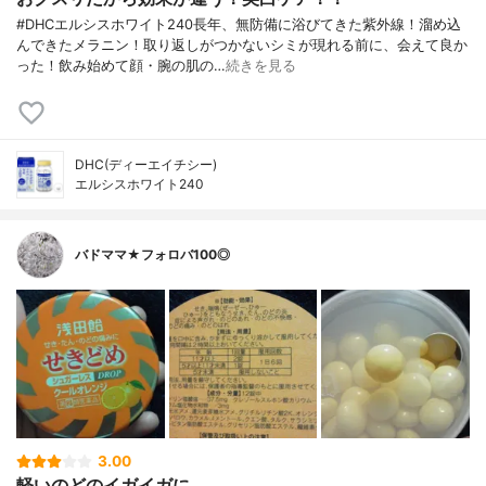
#DHCエルシスホワイト240長年、無防備に浴びてきた紫外線！溜め込
んできたメラニン！取り返しがつかないシミが現れる前に、会えて良か
った！飲み始めて顔・腕の肌の…
続きを見る
DHC(ディーエイチシー)
エルシスホワイト240
バドママ★フォロバ100◎
3.00
軽いのどのイガイガに。