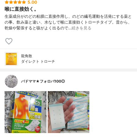
5.00
喉に直接効く。
生薬成分がのどの粘膜に直接作用し、のどの繊毛運動を活発にする薬と
の事。飲み薬と違い、水なしで喉に直接効くトローチタイプ。昔から、
乾燥や緊張すると咳がよく出るので…
続きを見る
龍角散
ダイレクト トローチ
バドママ★フォロバ100◎