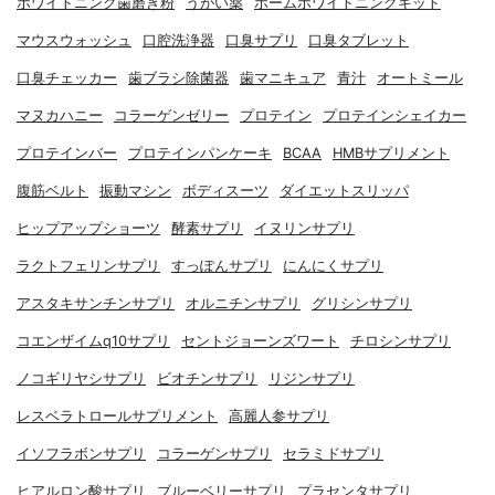
ホワイトニング歯磨き粉
うがい薬
ホームホワイトニングキット
マウスウォッシュ
口腔洗浄器
口臭サプリ
口臭タブレット
口臭チェッカー
歯ブラシ除菌器
歯マニキュア
青汁
オートミール
マヌカハニー
コラーゲンゼリー
プロテイン
プロテインシェイカー
プロテインバー
プロテインパンケーキ
BCAA
HMBサプリメント
腹筋ベルト
振動マシン
ボディスーツ
ダイエットスリッパ
ヒップアップショーツ
酵素サプリ
イヌリンサプリ
ラクトフェリンサプリ
すっぽんサプリ
にんにくサプリ
アスタキサンチンサプリ
オルニチンサプリ
グリシンサプリ
コエンザイムq10サプリ
セントジョーンズワート
チロシンサプリ
ノコギリヤシサプリ
ビオチンサプリ
リジンサプリ
レスベラトロールサプリメント
高麗人参サプリ
イソフラボンサプリ
コラーゲンサプリ
セラミドサプリ
ヒアルロン酸サプリ
ブルーベリーサプリ
プラセンタサプリ