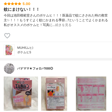
5.00
蚊にまけない！！！
今回は池田模範堂さんのポケムヒ！！！医薬品で蚊にさされた時の救世
主✨！！！もうすぐよく蚊にかまれる季節…?ということでよくかまれる
私がオススメのポケムヒ！写真に…
続きを見る
MUHI(ムヒ)
ポケムヒS
バドママ★フォロバ100◎