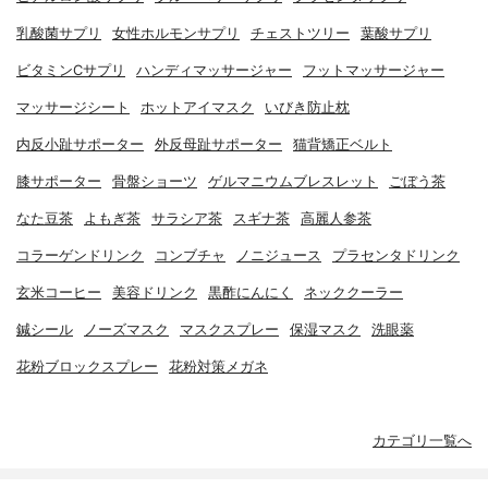
乳酸菌サプリ
女性ホルモンサプリ
チェストツリー
葉酸サプリ
ビタミンCサプリ
ハンディマッサージャー
フットマッサージャー
マッサージシート
ホットアイマスク
いびき防止枕
内反小趾サポーター
外反母趾サポーター
猫背矯正ベルト
膝サポーター
骨盤ショーツ
ゲルマニウムブレスレット
ごぼう茶
なた豆茶
よもぎ茶
サラシア茶
スギナ茶
高麗人参茶
コラーゲンドリンク
コンブチャ
ノニジュース
プラセンタドリンク
玄米コーヒー
美容ドリンク
黒酢にんにく
ネッククーラー
鍼シール
ノーズマスク
マスクスプレー
保湿マスク
洗眼薬
花粉ブロックスプレー
花粉対策メガネ
カテゴリ一覧へ