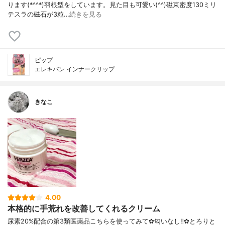
ります(*^^*)羽根型をしています。見た目も可愛い(^^)磁束密度130ミリ
テスラの磁石が3粒…
続きを見る
ピップ
エレキバン インナークリップ
きなこ
4.00
本格的に手荒れを改善してくれるクリーム
尿素20%配合の第3類医薬品こちらを使ってみて✿匂いなし‼︎✿とろりと