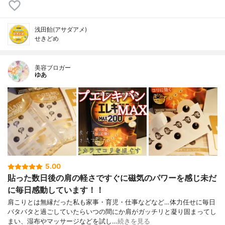
浅田飴(アサダアメ)
せきどめ
美容ブロガー
ゆあ
5.00
貼った数日後の肩の軽さですぐに磁気のパワーを感じ未だ
に毎日感動しています！！
肩こりとは無縁だった私も家事・育児・仕事などなど…体力任せに毎日
バタバタと過ごしていたらいつの間にか肩がガッチリと凝り固まってし
まい、湿布やマッサージなどを試し…
続きを見る