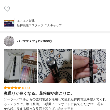
エスエス製薬
新持続性エスタック ニスキャップ
バドママ★フォロバ100◎
5.00
鼻通りが良くなる。花粉症や肩こりに。
ソーラーパネルからの微弱電流を活用して乱れた体内電流を整えてくれ
るステックで、毎日数回、５秒間ノーズサイドにあてるだけ!で、花粉
から起こりえる様々な反応を和らげ…
続きを見る