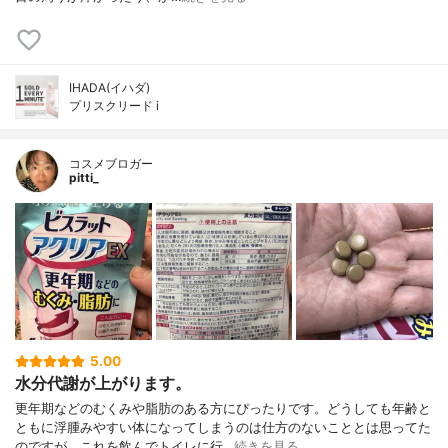
IHADA(イハダ)
プリスクリード i
コスメブロガー
pitti_
5.00
水分代謝が上がります。
更年期などのむくみや脂肪のある方にぴったりです。どうしても年齢と
ともに浮腫みやすい体になってしまうのは仕方のないこととは思ってた
のですが、これを飲んでトイレに行…
続きを見る