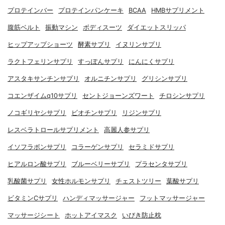
プロテインバー
プロテインパンケーキ
BCAA
HMBサプリメント
腹筋ベルト
振動マシン
ボディスーツ
ダイエットスリッパ
ヒップアップショーツ
酵素サプリ
イヌリンサプリ
ラクトフェリンサプリ
すっぽんサプリ
にんにくサプリ
アスタキサンチンサプリ
オルニチンサプリ
グリシンサプリ
コエンザイムq10サプリ
セントジョーンズワート
チロシンサプリ
ノコギリヤシサプリ
ビオチンサプリ
リジンサプリ
レスベラトロールサプリメント
高麗人参サプリ
イソフラボンサプリ
コラーゲンサプリ
セラミドサプリ
ヒアルロン酸サプリ
ブルーベリーサプリ
プラセンタサプリ
乳酸菌サプリ
女性ホルモンサプリ
チェストツリー
葉酸サプリ
ビタミンCサプリ
ハンディマッサージャー
フットマッサージャー
マッサージシート
ホットアイマスク
いびき防止枕