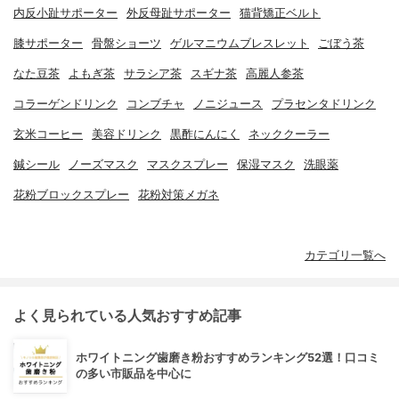
内反小趾サポーター
外反母趾サポーター
猫背矯正ベルト
膝サポーター
骨盤ショーツ
ゲルマニウムブレスレット
ごぼう茶
なた豆茶
よもぎ茶
サラシア茶
スギナ茶
高麗人参茶
コラーゲンドリンク
コンブチャ
ノニジュース
プラセンタドリンク
玄米コーヒー
美容ドリンク
黒酢にんにく
ネッククーラー
鍼シール
ノーズマスク
マスクスプレー
保湿マスク
洗眼薬
花粉ブロックスプレー
花粉対策メガネ
カテゴリ一覧へ
よく見られている人気おすすめ記事
ホワイトニング歯磨き粉おすすめランキング52選！口コミ
の多い市販品を中心に