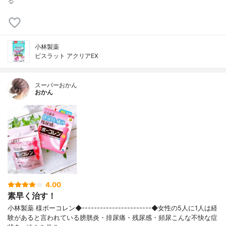
る
小林製薬
ビスラット アクリアEX
スーパーおかん
おかん
4.00
素早く治す！
小林製薬 様ボーコレン◆-----------------------◆女性の5人に1人は経
験があると言われている膀胱炎・排尿痛・残尿感・頻尿こんな不快な症