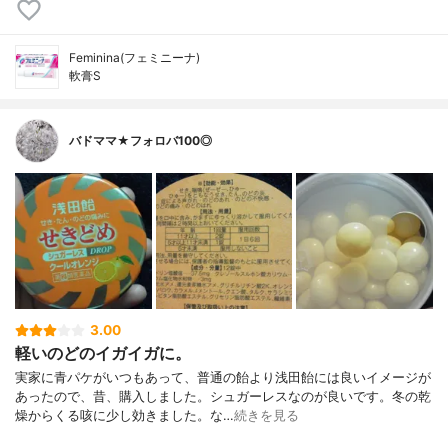
Feminina(フェミニーナ)
軟膏S
バドママ★フォロバ100◎
3.00
軽いのどのイガイガに。
実家に青パケがいつもあって、普通の飴より浅田飴には良いイメージが
あったので、昔、購入しました。シュガーレスなのが良いです。冬の乾
燥からくる咳に少し効きました。な…
続きを見る