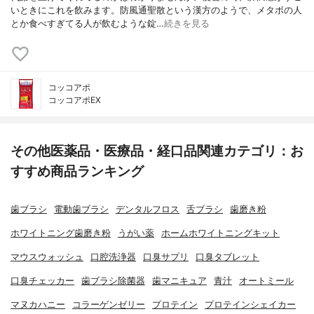
いときにこれを飲みます。防風通聖散という漢方のようで、メタボの人
とか食べすぎてる人が飲むような錠…
続きを見る
コッコアポ
コッコアポEX
その他医薬品・医療品・経口品関連カテゴリ：お
すすめ商品ランキング
歯ブラシ
電動歯ブラシ
デンタルフロス
舌ブラシ
歯磨き粉
ホワイトニング歯磨き粉
うがい薬
ホームホワイトニングキット
マウスウォッシュ
口腔洗浄器
口臭サプリ
口臭タブレット
口臭チェッカー
歯ブラシ除菌器
歯マニキュア
青汁
オートミール
マヌカハニー
コラーゲンゼリー
プロテイン
プロテインシェイカー