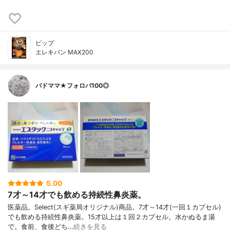
ピップ
エレキバン MAX200
バドママ★フォロバ100◎
5.00
7才～14才でも飲める持続性鼻炎薬。
医薬品。Select(スギ薬局オリジナル)商品。7才～14才(一回１カプセル)
でも飲める持続性鼻炎薬。15才以上は１回２カプセル。水かぬるま湯
で。食前、食後どち…
続きを見る