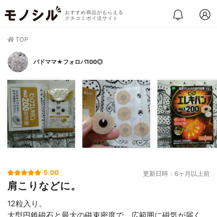
おすすめ商品がもらえる
クチコミポイ活サイト
TOP
バドママ★フォロバ100◎
5.00
更新日時：6ヶ月以上前
肩こりなどに。
12粒入り。
大型円錐磁石と最大の磁束密度で、広範囲に磁気が届く。