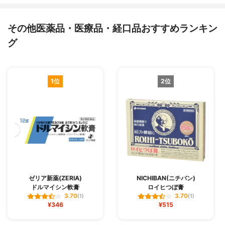
その他医薬品・医療品・経口品おすすめランキン
グ
1位
2位
ゼリア新薬(ZERIA)
NICHIBAN(ニチバン)
ドルマイシン軟膏
ロイヒつぼ膏
3.70
3.70
(1)
(1)
¥346
¥515