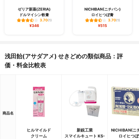
ゼリア新薬(ZERIA)
NICHIBAN(ニチバン)
ドルマイシン軟膏
ロイヒつぼ膏
3.70
3.70
(1)
(1)
¥346
¥515
浅田飴(アサダアメ) せきどめの類似商品：評
価・料金比較表
商品名
ヒルマイルド
新鋭工業
NICHIBAN(ニ
クリーム
スマイルキュート KS-
ロイヒつぼ