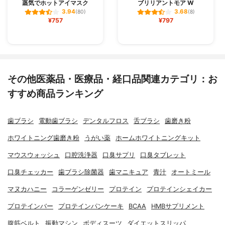
蒸気でホットアイマスク
ブリリアントモア W
3.94
3.68
(80)
(8)
¥757
¥797
その他医薬品・医療品・経口品関連カテゴリ：お
すすめ商品ランキング
歯ブラシ
電動歯ブラシ
デンタルフロス
舌ブラシ
歯磨き粉
ホワイトニング歯磨き粉
うがい薬
ホームホワイトニングキット
マウスウォッシュ
口腔洗浄器
口臭サプリ
口臭タブレット
口臭チェッカー
歯ブラシ除菌器
歯マニキュア
青汁
オートミール
マヌカハニー
コラーゲンゼリー
プロテイン
プロテインシェイカー
プロテインバー
プロテインパンケーキ
BCAA
HMBサプリメント
腹筋ベルト
振動マシン
ボディスーツ
ダイエットスリッパ