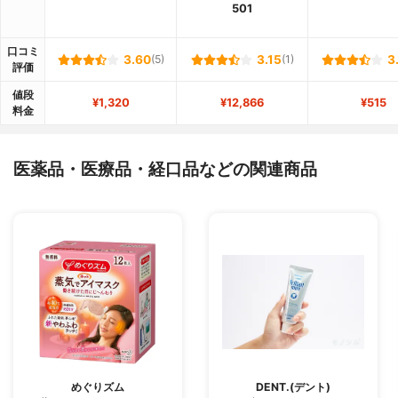
501
口コミ
3.60
(5)
3.15
(1)
3
評価
値段
¥1,320
¥12,866
¥515
料金
医薬品・医療品・経口品などの関連商品
めぐりズム
DENT.(デント)