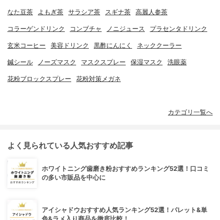
なた豆茶
よもぎ茶
サラシア茶
スギナ茶
高麗人参茶
コラーゲンドリンク
コンブチャ
ノニジュース
プラセンタドリンク
玄米コーヒー
美容ドリンク
黒酢にんにく
ネッククーラー
鍼シール
ノーズマスク
マスクスプレー
保湿マスク
洗眼薬
花粉ブロックスプレー
花粉対策メガネ
カテゴリ一覧へ
よく見られている人気おすすめ記事
ホワイトニング歯磨き粉おすすめランキング52選！口コミ
の多い市販品を中心に
アイシャドウおすすめ人気ランキング52選！パレット&単
色&ラメ入り商品を徹底比較！