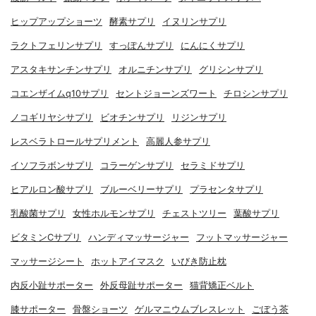
ヒップアップショーツ
酵素サプリ
イヌリンサプリ
ラクトフェリンサプリ
すっぽんサプリ
にんにくサプリ
アスタキサンチンサプリ
オルニチンサプリ
グリシンサプリ
コエンザイムq10サプリ
セントジョーンズワート
チロシンサプリ
ノコギリヤシサプリ
ビオチンサプリ
リジンサプリ
レスベラトロールサプリメント
高麗人参サプリ
イソフラボンサプリ
コラーゲンサプリ
セラミドサプリ
ヒアルロン酸サプリ
ブルーベリーサプリ
プラセンタサプリ
乳酸菌サプリ
女性ホルモンサプリ
チェストツリー
葉酸サプリ
ビタミンCサプリ
ハンディマッサージャー
フットマッサージャー
マッサージシート
ホットアイマスク
いびき防止枕
内反小趾サポーター
外反母趾サポーター
猫背矯正ベルト
膝サポーター
骨盤ショーツ
ゲルマニウムブレスレット
ごぼう茶