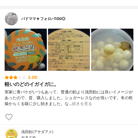
バドママ★フォロバ100◎
3.00
軽いのどのイガイガに。
実家に青パケがいつもあって、普通の飴より浅田飴には良いイメージが
あったので、昔、購入しました。シュガーレスなのが良いです。冬の乾
燥からくる咳に少し効きました。な…
続きを見る
浅田飴(アサダアメ)
せきどめ