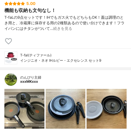
5.00
機能も収納も文句なし！
T-faLの9点セットです！IHでもガス火でもどちらもOK！蓋は調理のと
き用と、冷蔵庫に保存する用の2種類あるので使い分けできます！フラ
イパンにはチタンがついて…
続きを見る
T-fal(ティファール)
インジニオ・ネオ IHルビー・エクセレンス セット9
のんびり主婦
xxxMKxxx