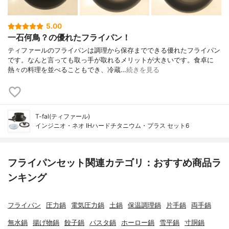
5.00
一石何鳥？の優れたフライパン！
ティファールのフライパンは調理から保存までできる優れたフライパン
です。なんと言っても取っ手が取れるメリットが大きいです。食卓に
熱々の料理を並べることもでき、冷蔵…
続きを見る
T-fal(ティファール)
インジニオ・ネオ IHハードチタニウム・プラス セット6
フライパンセット関連カテゴリ：おすすめ商品ラ
ンキング
フライパン
圧力鍋
電気圧力鍋
土鍋
保温調理鍋
片手鍋
両手鍋
無水鍋
揚げ物鍋
餃子鍋
パスタ鍋
ホーロー鍋
雪平鍋
寸胴鍋