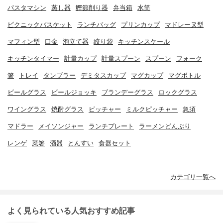
パスタマシン
蒸し器
鰹節削り器
弁当箱
水筒
ピクニックバスケット
ランチバッグ
プリンカップ
マドレーヌ型
マフィン型
口金
泡立て器
絞り袋
キッチンスケール
キッチンタイマー
計量カップ
計量スプーン
スプーン
フォーク
箸
トレイ
タンブラー
デミタスカップ
マグカップ
マグボトル
ビールグラス
ビールジョッキ
ブランデーグラス
ロックグラス
ワイングラス
焼酎グラス
ピッチャー
ミルクピッチャー
急須
マドラー
メイソンジャー
ランチプレート
ラーメンどんぶり
レンゲ
菜箸
酒器
とんすい
食器セット
カテゴリ一覧へ
よく見られている人気おすすめ記事