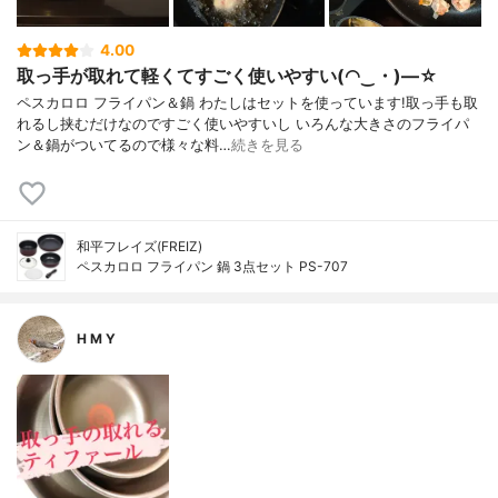
4.00
取っ手が取れて軽くてすごく使いやすい(◠‿・)—☆
ペスカロロ フライパン＆鍋 わたしはセットを使っています!取っ手も取
れるし挟むだけなのですごく使いやすいし いろんな大きさのフライパ
ン＆鍋がついてるので様々な料…
続きを見る
和平フレイズ(FREIZ)
ペスカロロ フライパン 鍋 3点セット PS-707
H M Y