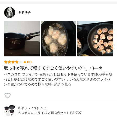
キドリ子
4.00
取っ手が取れて軽くてすごく使いやすい(◠‿・)—☆
ペスカロロ フライパン＆鍋 わたしはセットを使っています!取っ手も取
れるし挟むだけなのですごく使いやすいし いろんな大きさのフライパ
ン＆鍋がついてるので様々な料…
続きを見る
和平フレイズ(FREIZ)
ペスカロロ フライパン 鍋 3点セット PS-707