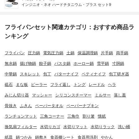
インジニオ・ネオ ハードチタニウム・プラス セット9
フライパンセット関連カテゴリ：おすすめ商品ラ
ンキング
フライパン
圧力鍋
電気圧力鍋
土鍋
保温調理鍋
片手鍋
両手鍋
無水鍋
揚げ物鍋
餃子鍋
パスタ鍋
ホーロー鍋
雪平鍋
寸胴鍋
中華鍋
スキレット
包丁
バターナイフ
ペティナイフ
包丁研ぎ器
砥石
まな板
ピーラー
フライ返し
トング
レードル
ヘラ
みじん切り器
マッシャー
シリコンスチーマー
ミルサー
落し蓋
骨抜き
ふきん
ペーパータオル
ペーパーナプキン
ランチョンマット
三角コーナー
三角巾
割り箸
懐紙
換気扇フィルター
水切りカゴ
水切りマット
水切りラック
洗い桶
紙皿
鍋つかみ
鍋敷き
食器棚シート
食器用洗剤
やかん