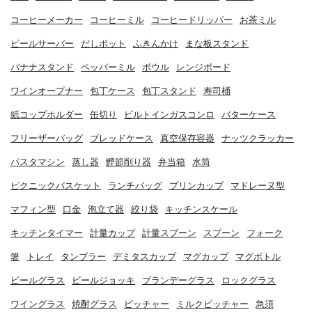
コーヒーメーカー
コーヒーミル
コーヒードリッパー
お茶ミル
ビールサーバー
だしポット
ふきんかけ
まな板スタンド
バナナスタンド
ペッパーミル
ボウル
レンジボード
ワインオープナー
包丁ケース
包丁スタンド
寿司桶
紙コップホルダー
缶切り
ビルトインガスコンロ
バターケース
フリーザーバッグ
ブレッドケース
真空保存容器
ナッツクラッカー
パスタマシン
蒸し器
鰹節削り器
弁当箱
水筒
ピクニックバスケット
ランチバッグ
プリンカップ
マドレーヌ型
マフィン型
口金
泡立て器
絞り袋
キッチンスケール
キッチンタイマー
計量カップ
計量スプーン
スプーン
フォーク
箸
トレイ
タンブラー
デミタスカップ
マグカップ
マグボトル
ビールグラス
ビールジョッキ
ブランデーグラス
ロックグラス
ワイングラス
焼酎グラス
ピッチャー
ミルクピッチャー
急須