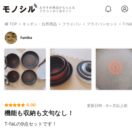
おすすめ商品がもらえる
クチコミポイ活サイト
TOP
キッチン・台所用品
フライパン
フライパンセット
T-f
fumika
5.00
更新日時：6ヶ月以上前
機能も収納も文句なし！
T-faLの9点セットです！