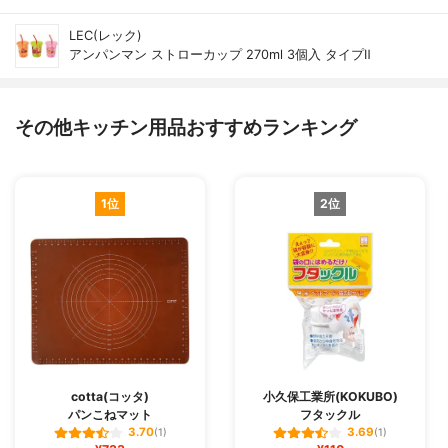
LEC(レック)
アンパンマン ストローカップ 270ml 3個入 タイプⅡ
その他キッチン用品おすすめランキング
1位
2位
cotta(コッタ)
小久保工業所(KOKUBO)
パンこねマット
フタックル
3.70
3.69
(1)
(1)