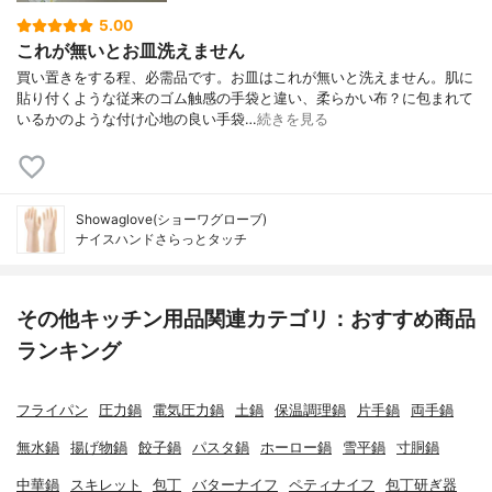
5.00
これが無いとお皿洗えません
買い置きをする程、必需品です。お皿はこれが無いと洗えません。肌に
貼り付くような従来のゴム触感の手袋と違い、柔らかい布？に包まれて
いるかのような付け心地の良い手袋…
続きを見る
Showaglove(ショーワグローブ)
ナイスハンドさらっとタッチ
その他キッチン用品関連カテゴリ：おすすめ商品
ランキング
フライパン
圧力鍋
電気圧力鍋
土鍋
保温調理鍋
片手鍋
両手鍋
無水鍋
揚げ物鍋
餃子鍋
パスタ鍋
ホーロー鍋
雪平鍋
寸胴鍋
中華鍋
スキレット
包丁
バターナイフ
ペティナイフ
包丁研ぎ器