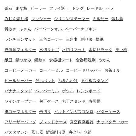
砥石
まな板
ピーラー
フライ返し
トング
レードル
ヘラ
みじん切り器
マッシャー
シリコンスチーマー
ミルサー
落し蓋
骨抜き
ふきん
ペーパータオル
ペーパーナプキン
ランチョンマット
三角コーナー
三角巾
割り箸
懐紙
換気扇フィルター
水切りカゴ
水切りマット
水切りラック
洗い桶
紙皿
鍋つかみ
鍋敷き
食器棚シート
食器用洗剤
やかん
コーヒーメーカー
コーヒーミル
コーヒードリッパー
お茶ミル
ビールサーバー
だしポット
ふきんかけ
まな板スタンド
バナナスタンド
ペッパーミル
ボウル
レンジボード
ワインオープナー
包丁ケース
包丁スタンド
寿司桶
紙コップホルダー
缶切り
ビルトインガスコンロ
バターケース
フリーザーバッグ
ブレッドケース
真空保存容器
ナッツクラッカー
パスタマシン
蒸し器
鰹節削り器
弁当箱
水筒