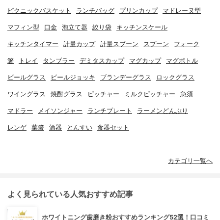
ピクニックバスケット
ランチバッグ
プリンカップ
マドレーヌ型
マフィン型
口金
泡立て器
絞り袋
キッチンスケール
キッチンタイマー
計量カップ
計量スプーン
スプーン
フォーク
箸
トレイ
タンブラー
デミタスカップ
マグカップ
マグボトル
ビールグラス
ビールジョッキ
ブランデーグラス
ロックグラス
ワイングラス
焼酎グラス
ピッチャー
ミルクピッチャー
急須
マドラー
メイソンジャー
ランチプレート
ラーメンどんぶり
レンゲ
菜箸
酒器
とんすい
食器セット
カテゴリ一覧へ
よく見られている人気おすすめ記事
ホワイトニング歯磨き粉おすすめランキング52選！口コミ