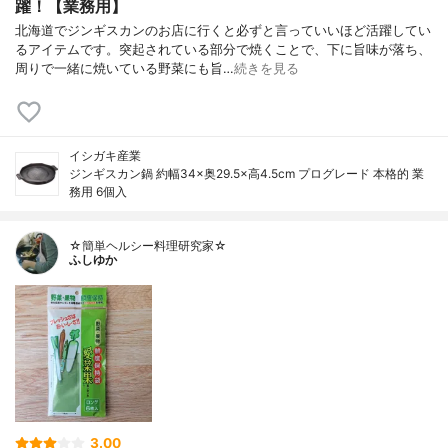
躍！【業務用】
北海道でジンギスカンのお店に行くと必ずと言っていいほど活躍してい
るアイテムです。突起されている部分で焼くことで、下に旨味が落ち、
周りで一緒に焼いている野菜にも旨…
続きを見る
イシガキ産業
ジンギスカン鍋 約幅34×奥29.5×高4.5cm プログレード 本格的 業
務用 6個入
☆簡単ヘルシー料理研究家☆
ふしゆか
3.00