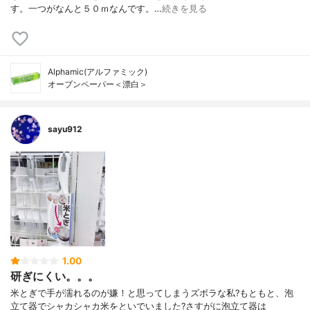
す。一つがなんと５０ｍなんです。…
続きを見る
Alphamic(アルファミック)
オーブンペーパー＜漂白＞
sayu912
1.00
研ぎにくい。。。
米とぎで手が濡れるのが嫌！と思ってしまうズボラな私?もともと、泡
立て器でシャカシャカ米をといでいました?さすがに泡立て器は