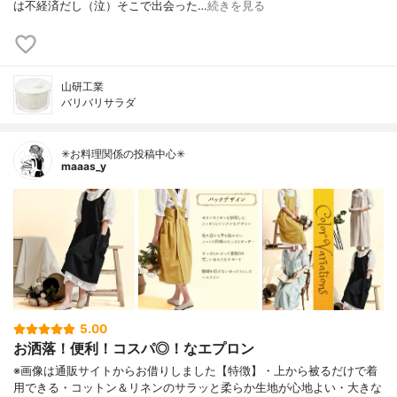
は不経済だし（泣）そこで出会った…
続きを見る
山研工業
バリバリサラダ
✳お料理関係の投稿中心✳
maaas_y
5.00
お洒落！便利！コスパ◎！なエプロン
※画像は通販サイトからお借りしました【特徴】・上から被るだけで着
用できる・コットン＆リネンのサラッと柔らか生地が心地よい・大きな