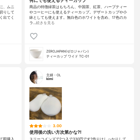
何にでも使えるティーカップ
に、ムニ
商品の特徴緑茶はもちろん、中国茶、紅茶、ハープティー
切りして
やコーヒーにも使えるティーカップ。デザートカップや小
く出てく
鉢としても使えます。無白色のホワイトを含め、17色のカ
ラ…
続きを見る
ZEROJAPAN(ゼロジャパン)
ティーカップ ワイド TC-01
主婦・OL
kimi
3.00
使用後の洗い方次第かな?!
て即購入
スリーコインズで2つ入で330円です?作りはしっかりして