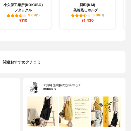
小久保工業所(KOKUBO)
貝印(KAI)
フタックル
茶碗蒸しホルダー
3.69
3.68
(1)
(1)
¥110
¥1,430
関連おすすめクチコミ
✳お料理関係の投稿中心✳
maaas_y