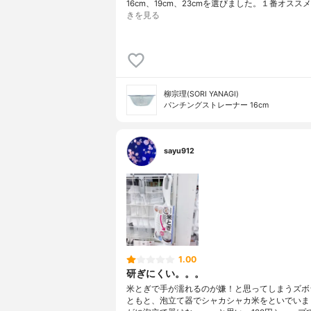
16cm、19cm、23cmを選びました。１番オスス
きを見る
柳宗理(SORI YANAGI)
パンチングストレーナー 16cm
sayu912
1.00
研ぎにくい。。。
米とぎで手が濡れるのが嫌！と思ってしまうズボ
ともと、泡立て器でシャカシャカ米をといでいま