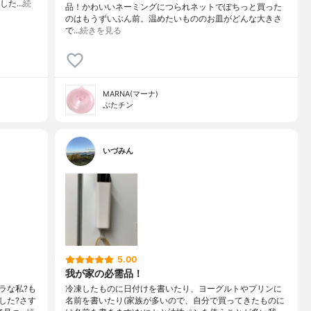
メした…
続
品！かわいいネーミングにつられネットでぽちっと買った
のはもうずいぶん前。温めたいもののお皿がどんな大きさ
で…
続きを見る
MARNA(マーナ)
ぶたチン
いづみん
5.00
我が家の必需品！
ラな私?も
冷凍したものに日付けを書いたり、ヨーグルトやプリンに
した?さす
名前を書いたり(家族が多いので、自分で買ってきたものに