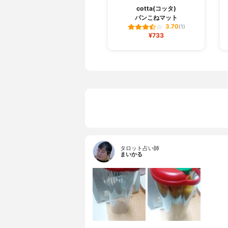
cotta(コッタ)
パンこねマット
3.70
(1)
¥733
タロット占い師
まいかる