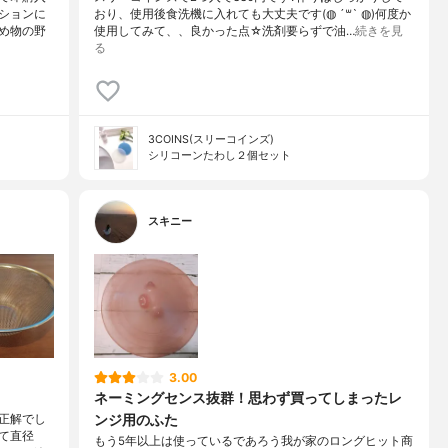
ションに
おり、使用後食洗機に入れても大丈夫です(◍ ´꒳` ◍)何度か
め物の野
使用してみて、、良かった点☆洗剤要らずで油…
続きを見
る
3COINS(スリーコインズ)
シリコーンたわし２個セット
スキニー
3.00
ネーミングセンス抜群！思わず買ってしまったレ
ンジ用のふた
正解でし
て直径
もう5年以上は使っているであろう我が家のロングヒット商