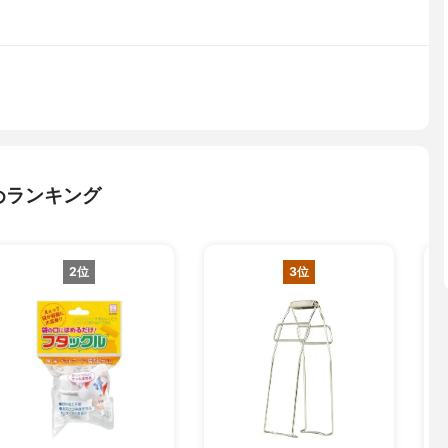
めランキング
2位
3位