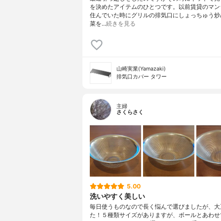
を決めたアイテムのひとつです。以前賃貸のマン
住んでいた時にグリルの排気口にしょっちゅう炒
菜を…
続きを見る
山崎実業(Yamazaki)
排気口カバー タワー
主婦
さくらさく
5.00
洗いやすく美しい
毎日使うものなので長く悩んで選びましたが、大
た！５種類サイズがありますが、ボールとあわせ