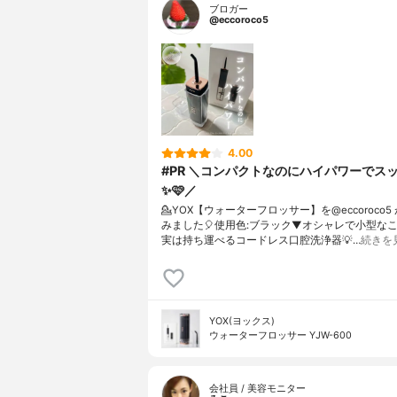
ブロガー
@eccoroco5
4.00
#PR ＼コンパクトなのにハイパワーでスッ
✨🩷／
💁YOX【ウォーターフロッサー】を@eccoroco5
みました🎈⁡使用色:ブラック⁡▼⁡オシャレで小型な
実は持ち運べるコードレス口腔洗浄器💡…
続きを
YOX(ヨックス)
ウォーターフロッサー YJW-600
会社員 / 美容モニター