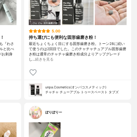
5.00
！
持ち運びにも便利な固形歯磨き粉！
も『わさ
最近ちょくちょく目にする固形歯磨き粉。トーン28に続い
ルと比べ
て使うのは2回目でした。このチャチャチュアブル固形歯磨
がお刺身
き粉は通常のチャチャ歯磨き粉成分よりアップグレード
し…
続きを見る
unpa.Cosmetics(オンパコスメティック)
チャチャ チューアブル トゥースペースト タブズ
ぽりぽりー