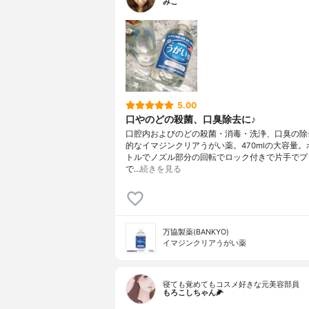
みこ
5.00
口やのどの殺菌、口臭除去に♪
口腔内およびのどの殺菌・消毒・洗浄、口臭の除
的なイマジンクリアうがい薬。470mlの大容量。
トルでノズル部分の回転でロック付きで片手でプ
で…
続きを見る
万協製薬(BANKYO)
イマジンクリアうがい薬
寝ても覚めてもコスメ好きな元美容部員
もろこしちゃん🌽