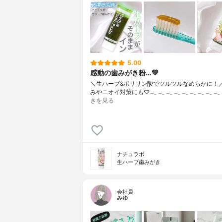
5.00
感動の歯みがき粉…💚
＼生ハーブ&ポリリン酸でツルツルなめらかに！
みやニオイ対策にも♡‪𓂃‬ ‪𓂃‬ ‪𓂃‬ ‪𓂃‬ ‪𓂃‬ ‪𓂃‬ ‪𓂃‬ ‪𓂃‬ ‪𓂃‬ ‪
きを見る
ナチュラボ
生ハーブ歯みがき
会社員
みゆ