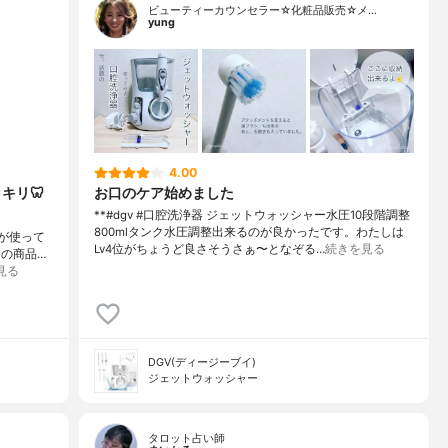
ビューティーカウンセラー☆化粧品販売☆メ…
yung
4.00
キリ🦷
お口のケア始めました
**#dgv #口腔洗浄器 ジェットウォッシャー水圧10段階調整
800mlタンク水圧調整出来るのが良かったです。わたしは
 が使って
Lv4位がちょうど良さそうさぁ〜となぞる…
続きを見る
この商品…
見る
DGV(ディージーブイ)
ジェットウォッシャー
タロット占い師