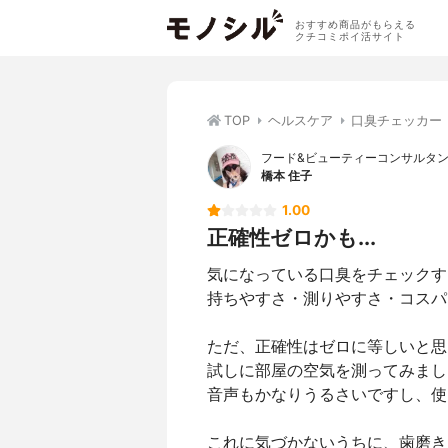
おすすめ商品がもらえる
クチコミポイ活サイト
TOP
ヘルスケア
口臭チェッカー
フード&ビューティーコンサルタ
橋本 住子
1.00
正確性ゼロかも...
気になっている口臭をチェックす
持ちやすさ・測りやすさ・コスパ
ただ、正確性はゼロに等しいと思
試しに部屋の空気を測ってみました
音声もかなりうるさいですし、使
これに気づかないうちに、歯磨きを