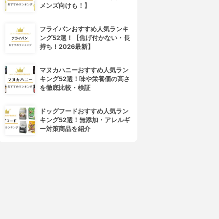
メンズ向けも！】
フライパンおすすめ人気ランキ
ング52選！【焦げ付かない・長
持ち！2026最新】
TANITA(タニタ)
MIRACLE(ミラクル)
ブレスチェッカー HC-212S
デジタル口臭チェッカー MI-
マヌカハニーおすすめ人気ラン
KOUCHA
3.15
(2)
キング52選！味や栄養価の高さ
¥6,980
3.15
(2)
を徹底比較・検証
¥1,580
ドッグフードおすすめ人気ラン
キング52選！無添加・アレルギ
ー対策商品を紹介