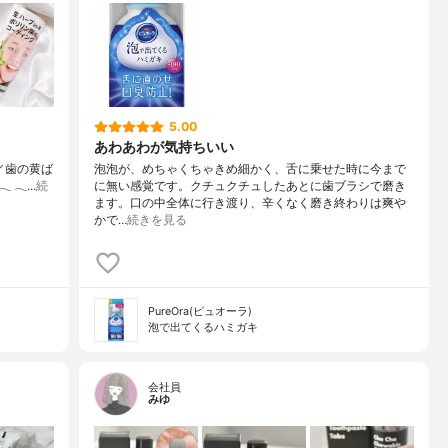
5.00
あわあわが気持ちいい
／歯の黄ば
泡泡が、めちゃくちゃきめ細かく、舌に乗せた時に今まで
‬ ‪𓂃‬…
続
に無い感覚です。クチュクチュしたあとに歯ブラシで磨き
ます。口の中全体に行き渡り、辛くなく磨き終わりは爽や
かで…
続きを見る
PureOra(ピュオーラ)
泡で出てくるハミガキ
会社員
みゆ