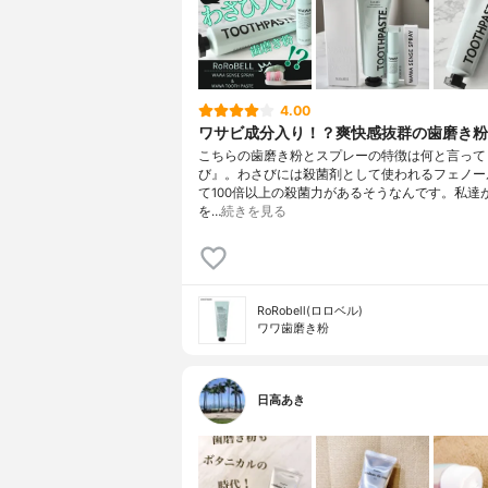
4.00
ワサビ成分入り！？爽快感抜群の歯磨き粉
こちらの歯磨き粉とスプレーの特徴は何と言って
び』。わさびには殺菌剤として使われるフェノー
て100倍以上の殺菌力があるそうなんです。私達
を…
続きを見る
RoRobell(ロロベル)
ワワ歯磨き粉
日高あき