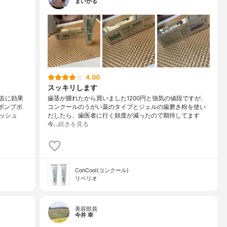
まいかる
4.00
スッキリします
去に効果
歯茎が腫れたから買いました1200円と強気の値段ですが、
ポンプボ
コンクールのうがい薬のタイプとジェルの歯磨き粉を使い
ッシュ
だしたら、歯医者に行く頻度が減ったので期待してます
今…
続きを見る
ConCool(コンクール)
リペリオ
美容部員
今井 幸