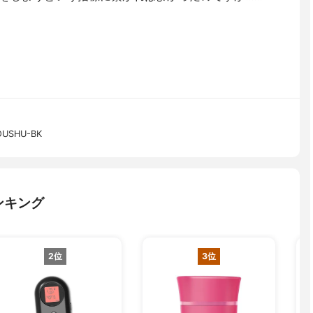
USHU-BK
ンキング
2位
3位