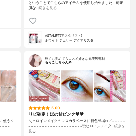
ということでこちらのアイテムを使用し始めました。乾燥
肌な…
続きを見る
ASTALIFT(アスタリフト)
ホワイト ジェリー アクアリスタ
寝ても覚めてもコスメ好きな元美容部員
もろこしちゃん🌽
5.00
リピ確定！ほの甘ピンク💗💗
に使うク
＼ヒロインメイクのマスカラベースに新色登場👀／𓐄 𓐄 𓐄 𓐄 𓐄
 𓐄 𓐄 𓐄 …
𓐄 𓐄 𓐄 𓐄 𓐄 𓐄 𓐄 𓐄 𓐄 𓐄 𓐄 𓐄 𓐄 𓐄 𓐄 𓐄 𓐄 𓐄 𓐄 𓐄⿻ヒロインメイク…
続きを
見る