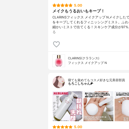
5.00
メイクもうるおいもキープ！
CLARINSフィックス メイクアップ Nメイクした
をキープしてくれるフィニッシングミスト。ふわ
細かいミストで出てくる！スキンケア成分が97%
る
CLARINS(クラランス)
フィックス メイクアップ N
寝ても覚めてもコスメ好きな元美容部員
もろこしちゃん🌽
5.00