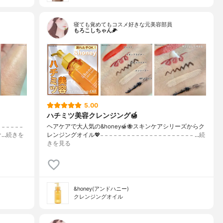
寝ても覚めてもコスメ好きな元美容部員
もろこしちゃん🌽
5.00
ハチミツ美容クレンジング🍯
 𓐄 𓐄
ヘアケアで大人気の&honey🍯🐝スキンケアシリーズからク
ジオ…
続きを
レンジングオイル💖𓐄 𓐄 𓐄 𓐄 𓐄 𓐄 𓐄 𓐄 𓐄 𓐄 𓐄 𓐄 𓐄 𓐄 𓐄 𓐄 𓐄 𓐄 𓐄 𓐄 𓐄 …
続
きを見る
&honey(アンドハニー)
クレンジングオイル