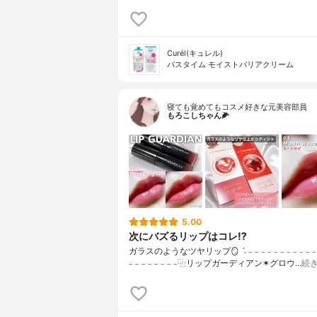
Curél(キュレル)
バスタイム モイストバリアクリーム
寝ても覚めてもコスメ好きな元美容部員
もろこしちゃん🌽
5.00
次にバズるリップはコレ⁉️
ガラスのようなツヤリップ🪞 ˊ˗ 𓐄 𓐄 𓐄 𓐄 𓐄 𓐄 𓐄 𓐄 𓐄 𓐄 𓐄 𓐄 𓐄
𓐄 𓐄 𓐄 𓐄 𓐄 𓐄 𓐄 𓐄⿻リップガーディアン✶グロウ…
続