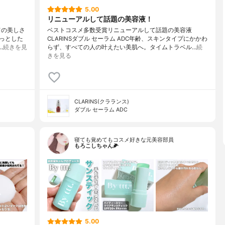
5.00
リニューアルして話題の美容液！
ての美しさ
ベストコスメ多数受賞リニューアルして話題の美容液
っとした
CLARINSダブル セーラム ADC年齢、スキンタイプにかかわ
…
続きを見
らず、すべての人の叶えたい美肌へ。タイムトラベル…
続
きを見る
CLARINS(クラランス)
ダブル セーラム ADC
寝ても覚めてもコスメ好きな元美容部員
もろこしちゃん🌽
5.00