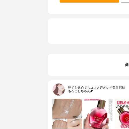
商
寝ても覚めてもコスメ好きな元美容部員
もろこしちゃん🌽