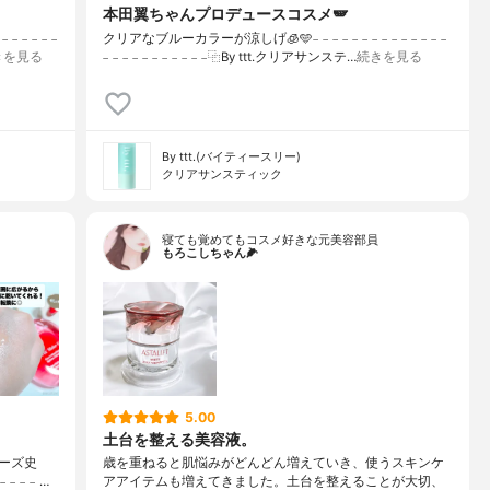
本田翼ちゃんプロデュースコスメ🪽
 𓐄 𓐄 𓐄
クリアなブルーカラーが涼しげ🧊🩵𓐄 𓐄 𓐄 𓐄 𓐄 𓐄 𓐄 𓐄 𓐄 𓐄 𓐄 𓐄 𓐄 𓐄
きを見る
𓐄 𓐄 𓐄 𓐄 𓐄 𓐄 𓐄 𓐄 𓐄 𓐄 𓐄⿻By ttt.クリアサンステ…
続きを見る
By ttt.(バイティースリー)
クリアサンスティック
寝ても覚めてもコスメ好きな元美容部員
もろこしちゃん🌽
5.00
土台を整える美容液。
ーズ史
歳を重ねると肌悩みがどんどん増えていき、使うスキンケ
 𓐄 𓐄 𓐄 …
アアイテムも増えてきました。土台を整えることが大切、