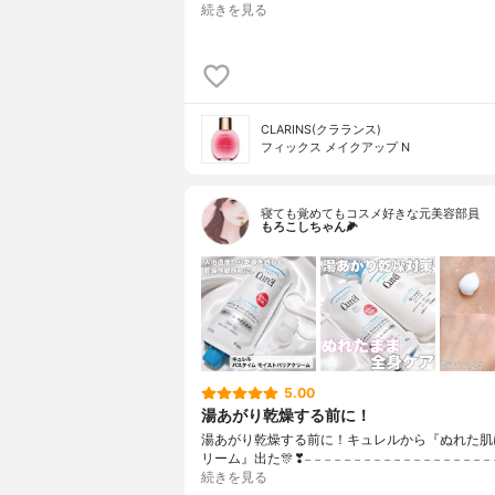
続きを見る
CLARINS(クラランス)
フィックス メイクアップ N
寝ても覚めてもコスメ好きな元美容部員
もろこしちゃん🌽
5.00
湯あがり乾燥する前に！
湯あがり乾燥する前に！キュレルから『ぬれた肌
リーム』出た🎊❣𓐄 𓐄 𓐄 𓐄 𓐄 𓐄 𓐄 𓐄 𓐄 𓐄 𓐄 𓐄 𓐄 𓐄 𓐄 𓐄 𓐄 𓐄 𓐄 
続きを見る