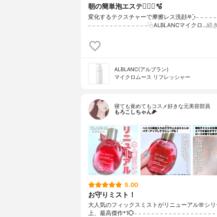
朝の簡単泡エステ🧏🏻‍♀️🫧
変化するテクスチャーで摩擦レス洗顔𖤐⡱𓐄 𓐄 𓐄 𓐄 𓐄 𓐄 𓐄 𓐄
𓐄 𓐄 𓐄 𓐄 𓐄 𓐄 𓐄 𓐄 𓐄 𓐄 𓐄 𓐄 𓐄 𓐄⿻ALBLANCマイクロ…
続
ALBLANC(アルブラン)
マイクロムース リフレッシャー
寝ても覚めてもコスメ好きな元美容部員
もろこしちゃん🌽
5.00
お守りミスト！
大人気のフィックスミストがリニューアル🌸シリ
上、最高傑作*1💮𓐄 𓐄 𓐄 𓐄 𓐄 𓐄 𓐄 𓐄 𓐄 𓐄 𓐄 𓐄 𓐄 𓐄 𓐄 𓐄 𓐄 𓐄 𓐄 