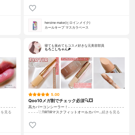
heroine make(ヒロインメイク)
カールキープ マスカラベース
寝ても覚めてもコスメ好きな元美容部員
もろこしちゃん🌽
5.00
Qoo10メガ割でチェック必須🔍💥
 𓐄 𓐄 𓐄 𓐄
高カバーコンシーラー！𓐄 𓐄 𓐄 𓐄 𓐄 𓐄 𓐄 𓐄 𓐄 𓐄 𓐄 𓐄 𓐄 𓐄 𓐄 𓐄 𓐄 𓐄 𓐄 𓐄 𓐄
きを見る
𓐄 𓐄 𓐄 𓐄⿻TIRTIRマスクフィットオールカバー…
続きを見る