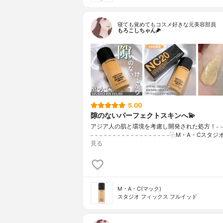
寝ても覚めてもコスメ好きな元美容部員
もろこしちゃん🌽
5.00
隙のないパーフェクトスキンへ💫
アジア人の肌と環境を考慮し開発された処方！𓐄 𓐄 𓐄 𓐄 
𓐄 𓐄 𓐄 𓐄 𓐄 𓐄 𓐄 𓐄 𓐄 𓐄 𓐄 𓐄 𓐄 𓐄 𓐄 𓐄 𓐄 𓐄⿻M・A・Cスタ
見る
M・A・C(マック)
スタジオ フィックス フルイッド