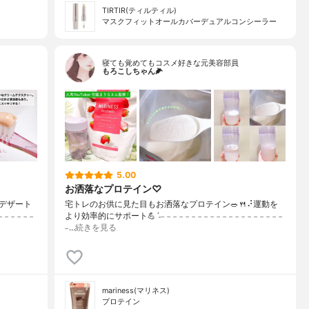
TIRTIR(ティルティル)
マスクフィットオールカバーデュアルコンシーラー
寝ても覚めてもコスメ好きな元美容部員
もろこしちゃん🌽
5.00
お洒落なプロテイン♡
デザート
宅トレのお供に見た目もお洒落なプロテイン🥗🍴⠜運動を
 𓐄 𓐄 𓐄 𓐄
より効率的にサポート💪ˊ˗𓐄 𓐄 𓐄 𓐄 𓐄 𓐄 𓐄 𓐄 𓐄 𓐄 𓐄 𓐄 𓐄 𓐄 𓐄 𓐄 𓐄 𓐄 𓐄 𓐄
𓐄…
続きを見る
mariness(マリネス)
プロテイン