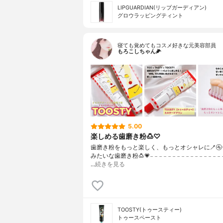
LIPGUARDIAN(リップガーディアン)
グロウラッピングティント
寝ても覚めてもコスメ好きな元美容部員
もろこしちゃん🌽
5.00
楽しめる歯磨き粉🍮♡
歯磨き粉をもっと楽しく、もっとオシャレに🪥
みたいな歯磨き粉🍮💗𓐄 𓐄 𓐄 𓐄 𓐄 𓐄 𓐄 𓐄 𓐄 𓐄 𓐄 𓐄 𓐄 𓐄 𓐄 𓐄 𓐄 𓐄
…
続きを見る
TOOSTY(トゥースティー)
トゥースペースト