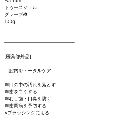
For fam
トゥースジェル
グレープ🍇
100g
.
.
━━━━━━━━━━━━━━━
.
[医薬部外品]
.
口腔内をトータルケア
.
🟫口の中の汚れを落とす
🟫歯を白くする
🟫むし歯・口臭を防ぐ
🟫歯周病を予防する
※ブラッシングによる
.
.