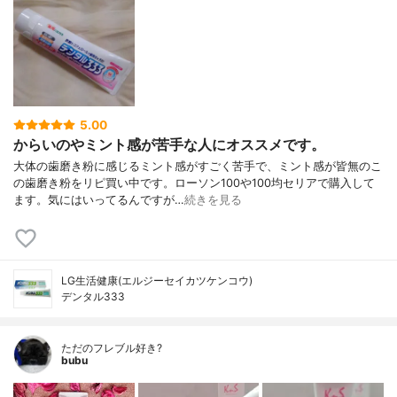
5.00
からいのやミント感が苦手な人にオススメです。
大体の歯磨き粉に感じるミント感がすごく苦手で、ミント感が皆無のこ
の歯磨き粉をリピ買い中です。ローソン100や100均セリアで購入して
ます。気にはいってるんですが…
続きを見る
LG生活健康(エルジーセイカツケンコウ)
デンタル333
ただのフレブル好き?
bubu