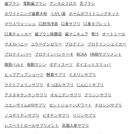
歯ブラシ
電動歯ブラシ
デンタルフロス
舌ブラシ
ホワイトニング歯磨き粉
うがい薬
ホームホワイトニングキット
マウスウォッシュ
口腔洗浄器
口臭サプリ
口臭タブレット
口臭チェッカー
歯ブラシ除菌器
歯マニキュア
青汁
オートミール
マヌカハニー
コラーゲンゼリー
プロテイン
プロテインシェイカー
プロテインバー
プロテインパンケーキ
BCAA
HMBサプリメント
腹筋ベルト
振動マシン
ボディスーツ
ダイエットスリッパ
ヒップアップショーツ
酵素サプリ
イヌリンサプリ
ラクトフェリンサプリ
すっぽんサプリ
にんにくサプリ
アスタキサンチンサプリ
オルニチンサプリ
グリシンサプリ
コエンザイムq10サプリ
セントジョーンズワート
チロシンサプリ
ノコギリヤシサプリ
ビオチンサプリ
リジンサプリ
レスベラトロールサプリメント
高麗人参サプリ