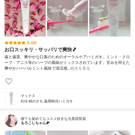
5.00
お口スッキリ・サッパリで爽快🎵
歯と歯茎、爽やかな口臭のためのオーラルケアハミガキ。ミント・クロ
ーブ・アニス等のハーブの風味がミックスされています。甘みを抑えた
爽やかハーバルミント風味で清涼感…
続きを見る
マックス
KnS 柿のさち 薬用柿渋ハミガキ
寝ても覚めてもコスメ好きな元美容部員
もろこしちゃん🌽