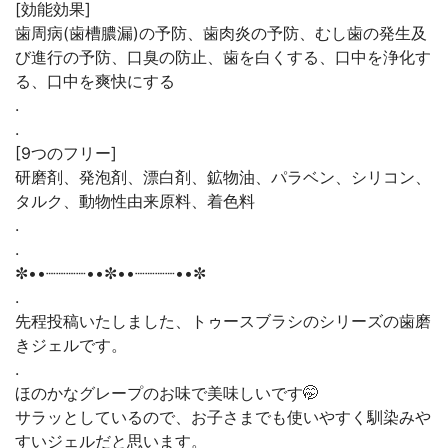
[効能効果]
歯周病(歯槽膿漏)の予防、歯肉炎の予防、むし歯の発生及
び進行の予防、口臭の防止、歯を白くする、口中を浄化す
る、口中を爽快にする
.
.
[9つのフリー]
研磨剤、発泡剤、漂白剤、鉱物油、パラベン、シリコン、
タルク、動物性由来原料、着色料
.
.
✼••┈┈┈┈••✼••┈┈┈┈••✼
.
先程投稿いたしました、トゥースブラシのシリーズの歯磨
きジェルです。
.
ほのかなグレープのお味で美味しいです🤭
サラッとしているので、お子さまでも使いやすく馴染みや
すいジェルだと思います。