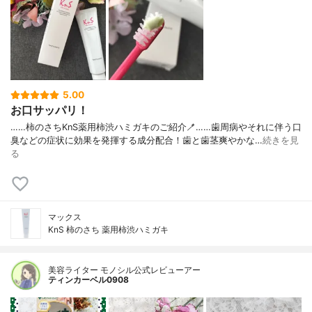
5.00
お口サッパリ！
……⁡⁡柿のさち⁡⁡⁡KnS⁡⁡薬用柿渋ハミガキ⁡のご紹介🪥⁡……⁡⁡歯周病やそれに伴う⁡⁡口
臭などの症状に⁡⁡効果を発揮する成分配合！⁡⁡歯と歯茎⁡⁡爽やかな…
続きを見
る
マックス
KnS 柿のさち 薬用柿渋ハミガキ
美容ライター モノシル公式レビューアー
ティンカーベル0908