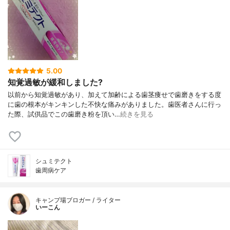
5.00
知覚過敏が緩和しました?
以前から知覚過敏があり、加えて加齢による歯茎痩せで歯磨きをする度
に歯の根本がキンキンした不快な痛みがありました。歯医者さんに行っ
た際、試供品でこの歯磨き粉を頂い…
続きを見る
シュミテクト
歯周病ケア
キャンプ場ブロガー / ライター
いーこん