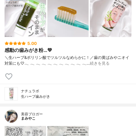
5.00
感動の歯みがき粉…💚
＼生ハーブ&ポリリン酸でツルツルなめらかに！／歯の黄ばみやニオイ
対策にも♡‪𓂃‬ ‪𓂃‬ ‪𓂃‬ ‪𓂃‬ ‪𓂃‬ ‪𓂃‬ ‪𓂃‬ ‪𓂃‬ ‪𓂃‬ ‪𓂃‬ ‪𓂃‬…
続きを見る
ナチュラボ
生ハーブ歯みがき
美容ブロガー
まみやこ