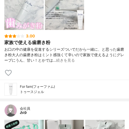
3.00
家族で使える歯磨き粉
⁡お口の中の健康を促進するシリーズついでだから一緒に、と思った歯磨
き粉大人の歯磨き粉はミント感強くて辛いので⁡家族で使えるようにグレ
ープに⁡うん、甘い！とかでは…
続きを見る
For fam(フォーファム)
トゥースジェル
会社員
みゆ