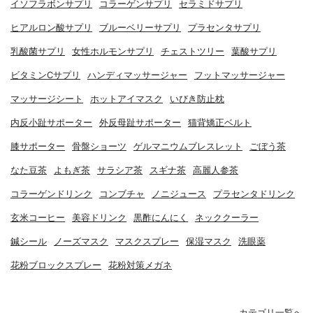
イソフラボンサプリ
コラーゲンサプリ
セラミドサプリ
ヒアルロン酸サプリ
ブルーベリーサプリ
プラセンタサプリ
乳酸菌サプリ
女性ホルモンサプリ
チェストツリー
葉酸サプリ
ビタミンCサプリ
ハンディマッサージャー
フットマッサージャー
マッサージシート
ホットアイマスク
いびき防止枕
内反小趾サポーター
外反母趾サポーター
猫背矯正ベルト
膝サポーター
骨盤ショーツ
ゲルマニウムブレスレット
ごぼう茶
なた豆茶
よもぎ茶
サラシア茶
スギナ茶
高麗人参茶
コラーゲンドリンク
コンブチャ
ノニジュース
プラセンタドリンク
玄米コーヒー
美容ドリンク
黒酢にんにく
ネッククーラー
鍼シール
ノーズマスク
マスクスプレー
保湿マスク
洗眼薬
花粉ブロックスプレー
花粉対策メガネ
カテゴリ一覧へ