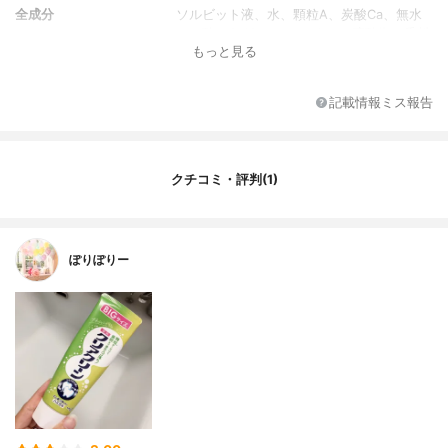
全成分
ソルビット液、水、顆粒A、炭酸Ca、無水
ケイ酸、CMC・Na、ラウリル硫酸塩、香料
もっと見る
（ナチュラルミントタイプ）、サッカリンN
a、リン酸1Na、水酸化ナトリウム液、青1
記載情報ミス報告
クチコミ・評判(1)
ぽりぽりー