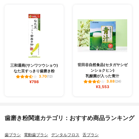
世田谷自然食品(セタガヤシゼ
三和通商(サンワツウショウ)
ンショクヒン)
なた豆すっきり歯磨き粉
乳酸菌が入った青汁
3.70
(12)
3.88
¥798
(24)
¥3,553
歯磨き粉関連カテゴリ：おすすめ商品ランキング
歯ブラシ
電動歯ブラシ
デンタルフロス
舌ブラシ