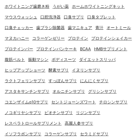
ホワイトニング歯磨き粉
うがい薬
ホームホワイトニングキット
マウスウォッシュ
口腔洗浄器
口臭サプリ
口臭タブレット
口臭チェッカー
歯ブラシ除菌器
歯マニキュア
青汁
オートミール
マヌカハニー
コラーゲンゼリー
プロテイン
プロテインシェイカー
プロテインバー
プロテインパンケーキ
BCAA
HMBサプリメント
腹筋ベルト
振動マシン
ボディスーツ
ダイエットスリッパ
ヒップアップショーツ
酵素サプリ
イヌリンサプリ
ラクトフェリンサプリ
すっぽんサプリ
にんにくサプリ
アスタキサンチンサプリ
オルニチンサプリ
グリシンサプリ
コエンザイムq10サプリ
セントジョーンズワート
チロシンサプリ
ノコギリヤシサプリ
ビオチンサプリ
リジンサプリ
レスベラトロールサプリメント
高麗人参サプリ
イソフラボンサプリ
コラーゲンサプリ
セラミドサプリ