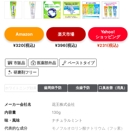
Yahoo!
Amazon
楽天市場
ショッピング
¥320(税込)
¥396(税込)
¥231(税込)
市販品
医薬部外品
ペーストタイプ
研磨剤フリー
歯周病予防
虫歯予防
口臭改善（消臭）
ホワイトニング効果
メーカー会社名
花王株式会社
内容量
130g
味・風味
ナチュラルミント
代表的な成分
モノフルオロリン酸ナトリウム（フッ素）