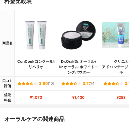
料金比較表
商品名
ConCool(コンクール)
Dr.Oral(Dr.オーラル)
クリニカ
リペリオ
Dr.オーラル ホワイトニ
アドバンテージ
ングパウダー
キ
口コミ
3.80
(10)
3.77
(4)
3.
評価
値段
¥1,073
¥1,430
¥258
料金
オーラルケアの関連商品