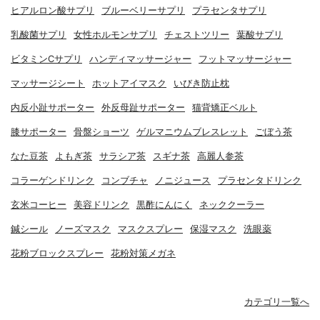
ヒアルロン酸サプリ
ブルーベリーサプリ
プラセンタサプリ
乳酸菌サプリ
女性ホルモンサプリ
チェストツリー
葉酸サプリ
ビタミンCサプリ
ハンディマッサージャー
フットマッサージャー
マッサージシート
ホットアイマスク
いびき防止枕
内反小趾サポーター
外反母趾サポーター
猫背矯正ベルト
膝サポーター
骨盤ショーツ
ゲルマニウムブレスレット
ごぼう茶
なた豆茶
よもぎ茶
サラシア茶
スギナ茶
高麗人参茶
コラーゲンドリンク
コンブチャ
ノニジュース
プラセンタドリンク
玄米コーヒー
美容ドリンク
黒酢にんにく
ネッククーラー
鍼シール
ノーズマスク
マスクスプレー
保湿マスク
洗眼薬
花粉ブロックスプレー
花粉対策メガネ
カテゴリ一覧へ