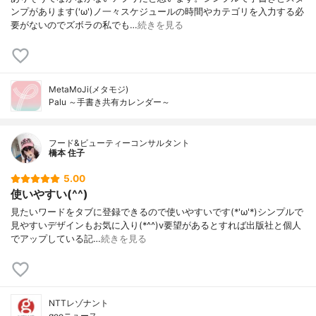
ンプがあります('ω')ノ一々スケジュールの時間やカテゴリを入力する必
要がないのでズボラの私でも…
続きを見る
MetaMoJi(メタモジ)
Palu ～手書き共有カレンダー～
フード&ビューティーコンサルタント
橋本 住子
5.00
使いやすい(^^)
見たいワードをタブに登録できるので使いやすいです(*'ω'*)シンプルで
見やすいデザインもお気に入り(*^^)v要望があるとすれば出版社と個人
でアップしている記…
続きを見る
NTTレゾナント
gooニュース