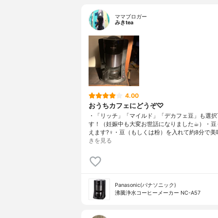
ママブロガー
みきtea
4.00
おうちカフェにどうぞ♡
・「リッチ」「マイルド」「デカフェ豆」も選択
す！（妊娠中も大変お世話になりました☕︎）・豆
えます?‍♀️・豆（もしくは粉）を入れて約8分で美
きを見る
Panasonic(パナソニック)
沸騰浄水コーヒーメーカー NC-A57