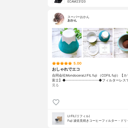
ECAM23120
スーパーおかん
おかん
5.00
おしゃれでエコ
合同会社MondoceraLI:FIL fuji （COFIL fuji）
富士】◆-----------------------◆フィルターレス
見る
LI:FIL(リフィル)
Fuji 波佐見焼きコーヒーフィルター・ド