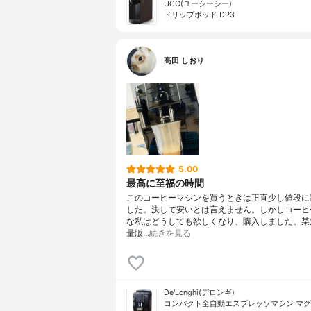
UCC(ユーシーシー)
ドリップポッド DP3
髙田 しおり
5.00
最高に至福の時間
このコーヒーマシンを買うときは正直少し値段に
した。決して安いとは言えません。しかしコーヒ
な私はどうしても欲しくなり、購入しました。某
量販…
続きを見る
De'Longhi(デロンギ)
コンパクト全自動エスプレッソマシン マグ