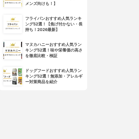
メンズ向けも！】
4位
5位
フライパンおすすめ人気ランキ
ング52選！【焦げ付かない・長
持ち！2026最新】
マヌカハニーおすすめ人気ラン
キング52選！味や栄養価の高さ
を徹底比較・検証
貝印(KAI)
にんべん
崎洋光がすすめる和食用調理
だしポット DB250
ドッグフードおすすめ人気ラン
道具 だしポット FK-0091
3.15
(2)
キング52選！無添加・アレルギ
¥2,750
3.15
(2)
ー対策商品を紹介
¥6,159