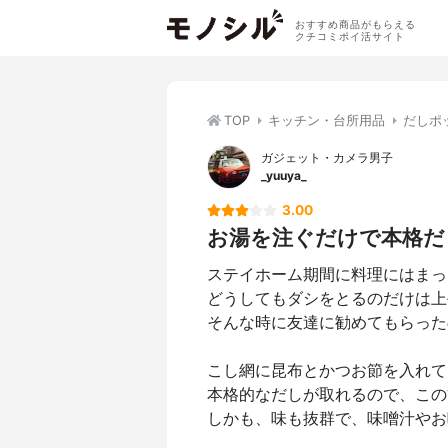
おすすめ商品がもらえる
クチコミポイ活サイト
TOP
キッチン・台所用品
だしポ
ガジェット・カメラ男子
_yuuya_
3.00
お湯を注ぐだけで本格だ
ステイホーム期間に料理にはまっ
どうしてもダシをとるのだけは上
そんな時に友達に勧めてもらった
こし網に昆布とかつお節を入れて
本格的なだしが取れるので、この
しかも、味も抜群で、味噌汁やお