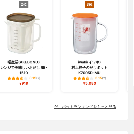
2位
3位
曙産業(AKEBONO)
iwaki(イワキ)
レンジで美味しいおだし RE-
村上祥子のだしポット
野
1510
K7005D-MU
3.15
3.15
(2)
(2)
¥919
¥5,980
だしポットランキングをもっと見る