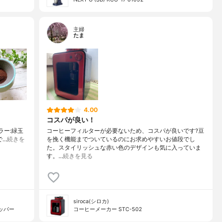
主婦
たま
4.00
コスパが良い！
【カラー:緑玉
コーヒーフィルターが必要ないため、コスパが良いです?豆
で…
続きを
を挽く機能までついているのにお求めやすいお値段でし
た。スタイリッシュな赤い色のデザインも気に入っていま
す。…
続きを見る
siroca(シロカ)
リッパー
コーヒーメーカー STC-502