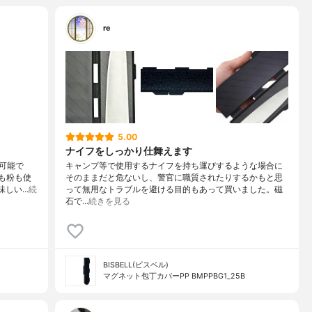
re
5.00
ナイフをしっかり仕舞えます
可能で
キャンプ等で使用するナイフを持ち運びするような場合に
も粉も使
そのままだと危ないし、警官に職質されたりするかもと思
味しい…
続
って無用なトラブルを避ける目的もあって買いました。磁
石で…
続きを見る
BISBELL(ビスベル)
マグネット包丁カバーPP BMPPBG1_25B