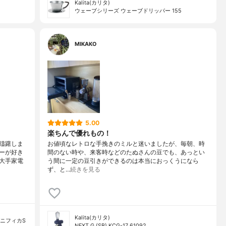
Kalita(カリタ)
ウェーブシリーズ ウェーブドリッパー 155
MIKAKO
5.00
楽ちんで優れもの！
躊躇しま
お値頃なレトロな手挽きのミルと迷いましたが、毎朝、時
ーが好き
間のない時や、来客時などのたぬさんの豆でも、あっとい
大手家電
う間に一定の豆引きができるのは本当におっくうになら
ず、と…
続きを見る
Kalita(カリタ)
ニフィカS
NEXT G (SB) KCG-17 61092