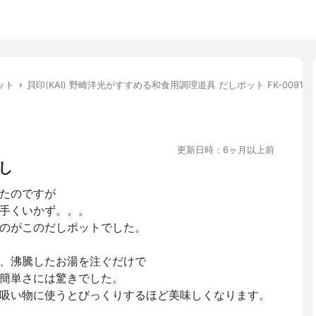
ット
貝印(KAI) 野崎洋光がすすめる和食用調理道具 だしポット FK-0091
更新日時：6ヶ月以上前
し
たのですが
手くいかず。。。
のがこのだしポットでした。
、沸騰したお湯を注ぐだけで
簡単さには驚きでした。
吸い物に使うとびっくりするほど美味しくなります。