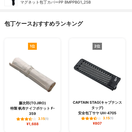
マグネット包丁カバーPP BMPPBG1_25B
包丁ケースおすすめランキング
1位
2位
CAPTAIN STAG(キャプテンス
藤次郎(TOJIRO)
タッグ)
特製 帆布ナイフポケット F-
安全包丁サヤ UH-4705
359
3.15
(1)
3.15
(1)
¥807
¥1,688