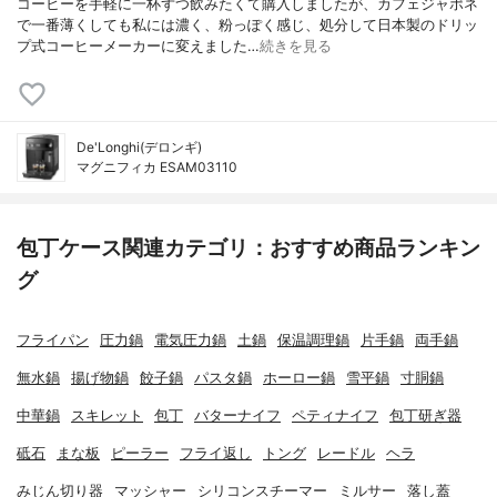
コーヒーを手軽に一杯ずつ飲みたくて購入しましたが、カフェジャポネ
で一番薄くしても私には濃く、粉っぽく感じ、処分して日本製のドリッ
プ式コーヒーメーカーに変えました…
続きを見る
De'Longhi(デロンギ)
マグニフィカ ESAM03110
包丁ケース関連カテゴリ：おすすめ商品ランキン
グ
フライパン
圧力鍋
電気圧力鍋
土鍋
保温調理鍋
片手鍋
両手鍋
無水鍋
揚げ物鍋
餃子鍋
パスタ鍋
ホーロー鍋
雪平鍋
寸胴鍋
中華鍋
スキレット
包丁
バターナイフ
ペティナイフ
包丁研ぎ器
砥石
まな板
ピーラー
フライ返し
トング
レードル
ヘラ
みじん切り器
マッシャー
シリコンスチーマー
ミルサー
落し蓋