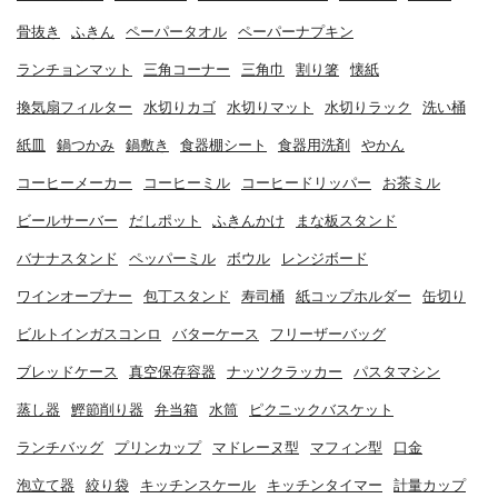
骨抜き
ふきん
ペーパータオル
ペーパーナプキン
ランチョンマット
三角コーナー
三角巾
割り箸
懐紙
換気扇フィルター
水切りカゴ
水切りマット
水切りラック
洗い桶
紙皿
鍋つかみ
鍋敷き
食器棚シート
食器用洗剤
やかん
コーヒーメーカー
コーヒーミル
コーヒードリッパー
お茶ミル
ビールサーバー
だしポット
ふきんかけ
まな板スタンド
バナナスタンド
ペッパーミル
ボウル
レンジボード
ワインオープナー
包丁スタンド
寿司桶
紙コップホルダー
缶切り
ビルトインガスコンロ
バターケース
フリーザーバッグ
ブレッドケース
真空保存容器
ナッツクラッカー
パスタマシン
蒸し器
鰹節削り器
弁当箱
水筒
ピクニックバスケット
ランチバッグ
プリンカップ
マドレーヌ型
マフィン型
口金
泡立て器
絞り袋
キッチンスケール
キッチンタイマー
計量カップ