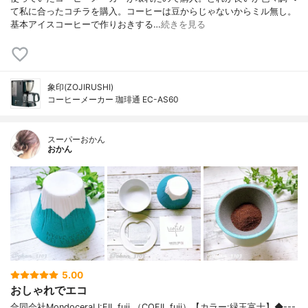
て私に合ったコチラを購入。コーヒーは豆からじゃないからミル無し。
基本アイスコーヒーで作りおきする…
続きを見る
象印(ZOJIRUSHI)
コーヒーメーカー 珈琲通 EC-AS60
スーパーおかん
おかん
5.00
おしゃれでエコ
合同会社MondoceraLI:FIL fuji （COFIL fuji）【カラー:緑玉富士】◆---