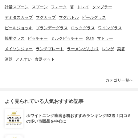
計量スプーン
スプーン
フォーク
箸
トレイ
タンブラー
デミタスカップ
マグカップ
マグボトル
ビールグラス
ビールジョッキ
ブランデーグラス
ロックグラス
ワイングラス
焼酎グラス
ピッチャー
ミルクピッチャー
急須
マドラー
メイソンジャー
ランチプレート
ラーメンどんぶり
レンゲ
菜箸
酒器
とんすい
食器セット
カテゴリ一覧へ
よく見られている人気おすすめ記事
ホワイトニング歯磨き粉おすすめランキング52選！口コミ
の多い市販品を中心に