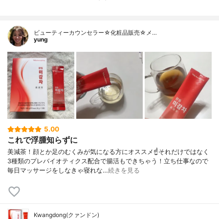
ビューティーカウンセラー☆化粧品販売☆メ…
yung
5.00
これで浮腫知らずに
美減茶！顔とか足のむくみが気になる方にオススメ☝️それだけではなく
3種類のプレバイオティクス配合で腸活もできちゃう！立ち仕事なので
毎日マッサージをしなきゃ寝れな…
続きを見る
Kwangdong(クァンドン)