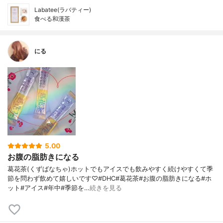
Labatee(ラバティー)
食べる和漢茶
にる
5.00
お腹の脂肪きになる
葛花茶(くずばなちゃ)ホットでもアイスでも飲みやすく続けやすくて季
節を問わず飲めて嬉しいです♡#DHC#葛花茶#お腹の脂肪きになる#ホ
ット#アイス#年中#季節を…
続きを見る