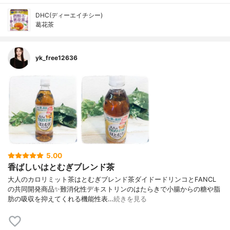
DHC(ディーエイチシー)
葛花茶
yk_free12636
5.00
香ばしいはとむぎブレンド茶
大人のカロリミット茶はとむぎブレンド茶ダイドードリンコとFANCL
の共同開発商品✨難消化性デキストリンのはたらきで小腸からの糖や脂
肪の吸収を抑えてくれる機能性表…
続きを見る