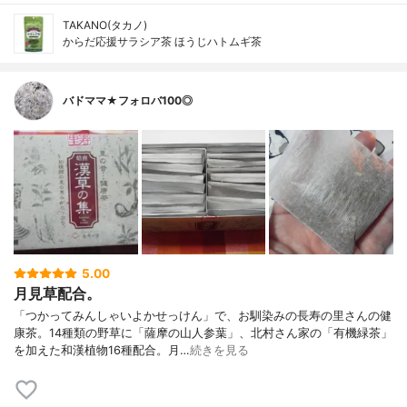
TAKANO(タカノ)
からだ応援サラシア茶 ほうじハトムギ茶
バドママ★フォロバ100◎
5.00
月見草配合。
「つかってみんしゃいよかせっけん」で、お馴染みの長寿の里さんの健
康茶。14種類の野草に「薩摩の山人参葉」、北村さん家の「有機緑茶」
を加えた和漢植物16種配合。月…
続きを見る