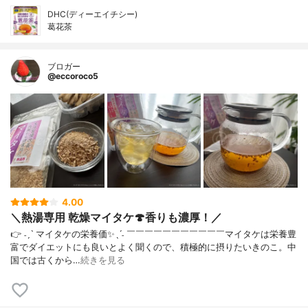
DHC(ディーエイチシー)
葛花茶
ブロガー
@eccoroco5
4.00
＼熱湯専用 乾燥マイタケ🍄香りも濃厚！／
👉 ˗ˏˋ マイタケの栄養価✨ˎˊ˗ ￣￣￣￣￣￣￣￣￣￣￣⁡マイタケは栄養豊
富でダイエットにも良いとよく聞くので、積極的に摂りたいきのこ。中
国では古くから…
続きを見る