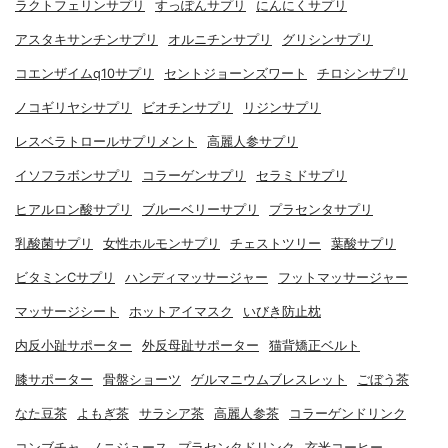
ラクトフェリンサプリ
すっぽんサプリ
にんにくサプリ
アスタキサンチンサプリ
オルニチンサプリ
グリシンサプリ
コエンザイムq10サプリ
セントジョーンズワート
チロシンサプリ
ノコギリヤシサプリ
ビオチンサプリ
リジンサプリ
レスベラトロールサプリメント
高麗人参サプリ
イソフラボンサプリ
コラーゲンサプリ
セラミドサプリ
ヒアルロン酸サプリ
ブルーベリーサプリ
プラセンタサプリ
乳酸菌サプリ
女性ホルモンサプリ
チェストツリー
葉酸サプリ
ビタミンCサプリ
ハンディマッサージャー
フットマッサージャー
マッサージシート
ホットアイマスク
いびき防止枕
内反小趾サポーター
外反母趾サポーター
猫背矯正ベルト
膝サポーター
骨盤ショーツ
ゲルマニウムブレスレット
ごぼう茶
なた豆茶
よもぎ茶
サラシア茶
高麗人参茶
コラーゲンドリンク
コンブチャ
ノニジュース
プラセンタドリンク
玄米コーヒー