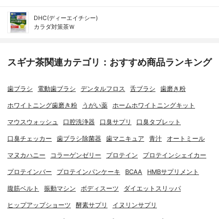
DHC(ディーエイチシー)
カラダ対策茶Ｗ
スギナ茶関連カテゴリ：おすすめ商品ランキング
歯ブラシ
電動歯ブラシ
デンタルフロス
舌ブラシ
歯磨き粉
ホワイトニング歯磨き粉
うがい薬
ホームホワイトニングキット
マウスウォッシュ
口腔洗浄器
口臭サプリ
口臭タブレット
口臭チェッカー
歯ブラシ除菌器
歯マニキュア
青汁
オートミール
マヌカハニー
コラーゲンゼリー
プロテイン
プロテインシェイカー
プロテインバー
プロテインパンケーキ
BCAA
HMBサプリメント
腹筋ベルト
振動マシン
ボディスーツ
ダイエットスリッパ
ヒップアップショーツ
酵素サプリ
イヌリンサプリ