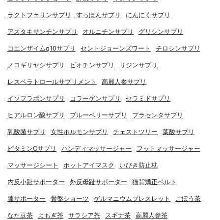
ラクトフェリンサプリ
すっぽんサプリ
にんにくサプリ
アスタキサンチンサプリ
オルニチンサプリ
グリシンサプリ
コエンザイムq10サプリ
セントジョーンズワート
チロシンサプリ
ノコギリヤシサプリ
ビオチンサプリ
リジンサプリ
レスベラトロールサプリメント
高麗人参サプリ
イソフラボンサプリ
コラーゲンサプリ
セラミドサプリ
ヒアルロン酸サプリ
ブルーベリーサプリ
プラセンタサプリ
乳酸菌サプリ
女性ホルモンサプリ
チェストツリー
葉酸サプリ
ビタミンCサプリ
ハンディマッサージャー
フットマッサージャー
マッサージシート
ホットアイマスク
いびき防止枕
内反小趾サポーター
外反母趾サポーター
猫背矯正ベルト
膝サポーター
骨盤ショーツ
ゲルマニウムブレスレット
ごぼう茶
なた豆茶
よもぎ茶
サラシア茶
スギナ茶
高麗人参茶