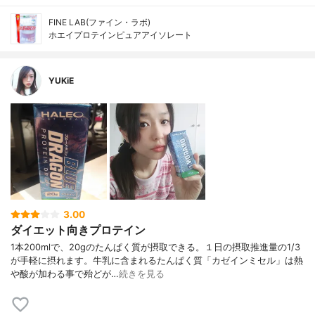
FINE LAB(ファイン・ラボ)
ホエイプロテインピュアアイソレート
YUKiE
3.00
ダイエット向きプロテイン
1本200mlで、20gのたんぱく質が摂取できる。１日の摂取推進量の1/3
が手軽に摂れます。牛乳に含まれるたんぱく質「カゼインミセル」は熱
や酸が加わる事で殆どが…
続きを見る