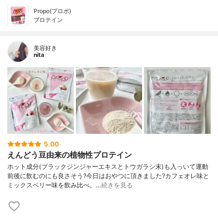
Propo(プロポ)
プロテイン
美容好き
nita
5.00
えんどう豆由来の植物性プロテイン
ホット成分(ブラックジンジャーエキスとトウガラシ末)も入っいて運動
前後に飲むのにも良さそう?今日はおやつに頂きました?カフェオレ味と
ミックスベリー味を飲み比べ。…
続きを見る