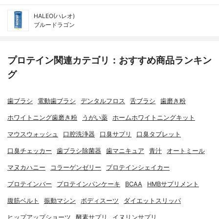
HALEO(ハレオ)
ブルードラゴン
プロテイン関連カテゴリ：おすすめ商品ランキン
グ
歯ブラシ
電動歯ブラシ
デンタルフロス
舌ブラシ
歯磨き粉
ホワイトニング歯磨き粉
うがい薬
ホームホワイトニングキット
マウスウォッシュ
口腔洗浄器
口臭サプリ
口臭タブレット
口臭チェッカー
歯ブラシ除菌器
歯マニキュア
青汁
オートミール
マヌカハニー
コラーゲンゼリー
プロテインシェイカー
プロテインバー
プロテインパンケーキ
BCAA
HMBサプリメント
腹筋ベルト
振動マシン
ボディスーツ
ダイエットスリッパ
ヒップアップショーツ
酵素サプリ
イヌリンサプリ