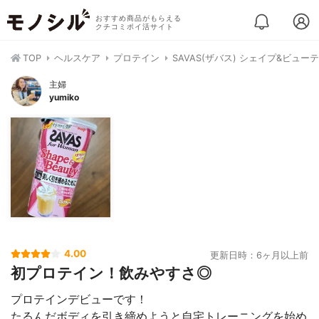
おすすめ商品がもらえる
クチコミポイ活サイト
TOP
ヘルスケア
プロテイン
SAVAS(ザバス) シェイプ&ビュー
主婦
yumiko
4.00
更新日時：6ヶ月以上前
初プロテイン！飲みやすさ◎
プロテインデビューです！
たるんだボディを引き締めようと自宅トレーニングを始め