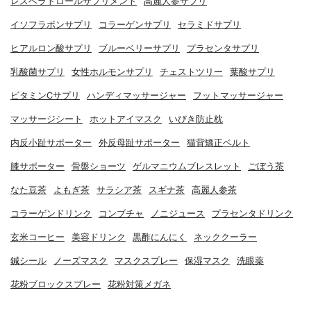
レスベラトロールサプリメント
高麗人参サプリ
イソフラボンサプリ
コラーゲンサプリ
セラミドサプリ
ヒアルロン酸サプリ
ブルーベリーサプリ
プラセンタサプリ
乳酸菌サプリ
女性ホルモンサプリ
チェストツリー
葉酸サプリ
ビタミンCサプリ
ハンディマッサージャー
フットマッサージャー
マッサージシート
ホットアイマスク
いびき防止枕
内反小趾サポーター
外反母趾サポーター
猫背矯正ベルト
膝サポーター
骨盤ショーツ
ゲルマニウムブレスレット
ごぼう茶
なた豆茶
よもぎ茶
サラシア茶
スギナ茶
高麗人参茶
コラーゲンドリンク
コンブチャ
ノニジュース
プラセンタドリンク
玄米コーヒー
美容ドリンク
黒酢にんにく
ネッククーラー
鍼シール
ノーズマスク
マスクスプレー
保湿マスク
洗眼薬
花粉ブロックスプレー
花粉対策メガネ