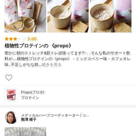
3.00
植物性プロテインの 《propo》
密かに朝のストレッチ&筋トレ頑張ってます?✨. .そんな私のサポート飲
料が….植物性プロテインの《propo》・ミックスベリー味・カフェオレ
味..不足しがちな鉄…
続きを見る
Propo(プロポ)
プロテイン
メディカルハーブコーディネーター / コ…
熊澤 靖子