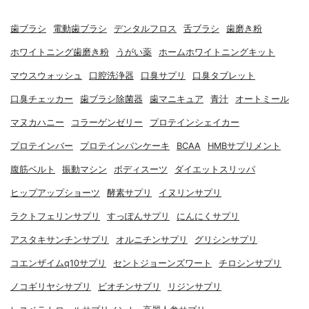
歯ブラシ
電動歯ブラシ
デンタルフロス
舌ブラシ
歯磨き粉
ホワイトニング歯磨き粉
うがい薬
ホームホワイトニングキット
マウスウォッシュ
口腔洗浄器
口臭サプリ
口臭タブレット
口臭チェッカー
歯ブラシ除菌器
歯マニキュア
青汁
オートミール
マヌカハニー
コラーゲンゼリー
プロテインシェイカー
プロテインバー
プロテインパンケーキ
BCAA
HMBサプリメント
腹筋ベルト
振動マシン
ボディスーツ
ダイエットスリッパ
ヒップアップショーツ
酵素サプリ
イヌリンサプリ
ラクトフェリンサプリ
すっぽんサプリ
にんにくサプリ
アスタキサンチンサプリ
オルニチンサプリ
グリシンサプリ
コエンザイムq10サプリ
セントジョーンズワート
チロシンサプリ
ノコギリヤシサプリ
ビオチンサプリ
リジンサプリ