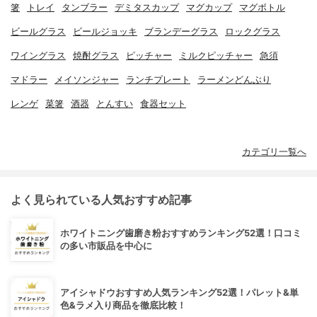
箸
トレイ
タンブラー
デミタスカップ
マグカップ
マグボトル
ビールグラス
ビールジョッキ
ブランデーグラス
ロックグラス
ワイングラス
焼酎グラス
ピッチャー
ミルクピッチャー
急須
マドラー
メイソンジャー
ランチプレート
ラーメンどんぶり
レンゲ
菜箸
酒器
とんすい
食器セット
カテゴリ一覧へ
よく見られている人気おすすめ記事
ホワイトニング歯磨き粉おすすめランキング52選！口コミ
の多い市販品を中心に
アイシャドウおすすめ人気ランキング52選！パレット&単
色&ラメ入り商品を徹底比較！