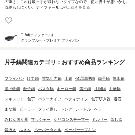
の重さ。これは取っ手が取れないタイプなので、使い勝手が悪いかも。
収納もしにくい。ティファールはや…
続きを見る
T-fal(ティファール)
グランブルー・プレミア フライパン
片手鍋関連カテゴリ：おすすめ商品ランキング
フライパン
圧力鍋
電気圧力鍋
土鍋
保温調理鍋
両手鍋
無水鍋
揚げ物鍋
餃子鍋
パスタ鍋
ホーロー鍋
雪平鍋
寸胴鍋
中華鍋
スキレット
包丁
バターナイフ
ペティナイフ
包丁研ぎ器
砥石
まな板
ピーラー
フライ返し
トング
レードル
ヘラ
みじん切り器
マッシャー
シリコンスチーマー
ミルサー
落し蓋
骨抜き
ふきん
ペーパータオル
ペーパーナプキン