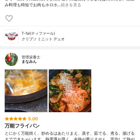
み料理も時短でお肉もホロホ…
続きを見る
T-fal(ティファール)
クリプソ ミニット デュオ
管理栄養士
まなみん
5.00
万能フライパン
とにかく万能焼く、炒めるはあたりまえ、蒸す、茹でる、煮る、揚げる
までできちゃいます。熱電導が早く、余熱が要りません。平均して熱が