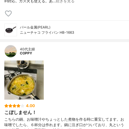
IH対応。ガス火も使える。あ…
続きを見る
パール金属(PEARL)
ニューチャコ フライパン HB-1663
40代主婦
COPPY
4.00
こぼしません！
こちらの鍋、お味噌汁やちょっとした煮物を作る時に重宝してます。お
味噌でしたら、６杯分は作れます。鍋に注ぎ口がついており、丸という