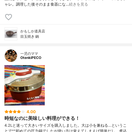
ャレ。調理した後そのまま食器にな…
続きを見る
かもしか道具店
目玉焼き 鍋
一児のママ
OtenkiPECO
4.00
時短なのに美味しい料理ができる！
4.2Lと迷って大きいサイズを購入しました。大は小を兼ねる…というこ
とで^^初めての圧力鍋でしたが使い方は覚えてしまえば簡単だし、煮込