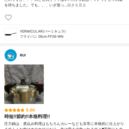
を待ちました。でも、、、いざ使っ…
続きを見る
VERMICULAR(バーミキュラ)
フライパン 26cm FP26-WN
RUI
5.00
時短‼️節約‼️本格料理‼️
圧力鍋は、煮込み料理はもちろんカレーなども非常に本格的に仕上がり