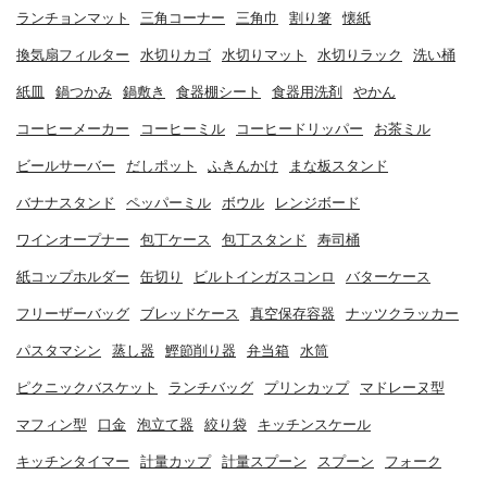
ランチョンマット
三角コーナー
三角巾
割り箸
懐紙
換気扇フィルター
水切りカゴ
水切りマット
水切りラック
洗い桶
紙皿
鍋つかみ
鍋敷き
食器棚シート
食器用洗剤
やかん
コーヒーメーカー
コーヒーミル
コーヒードリッパー
お茶ミル
ビールサーバー
だしポット
ふきんかけ
まな板スタンド
バナナスタンド
ペッパーミル
ボウル
レンジボード
ワインオープナー
包丁ケース
包丁スタンド
寿司桶
紙コップホルダー
缶切り
ビルトインガスコンロ
バターケース
フリーザーバッグ
ブレッドケース
真空保存容器
ナッツクラッカー
パスタマシン
蒸し器
鰹節削り器
弁当箱
水筒
ピクニックバスケット
ランチバッグ
プリンカップ
マドレーヌ型
マフィン型
口金
泡立て器
絞り袋
キッチンスケール
キッチンタイマー
計量カップ
計量スプーン
スプーン
フォーク