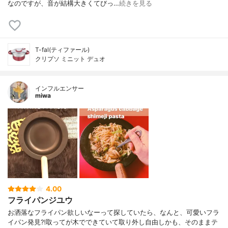
なのですが、音が結構大きくてびっ…
続きを見る
T-fal(ティファール)
クリプソ ミニット デュオ
インフルエンサー
miwa
4.00
フライパンジユウ
お洒落なフライパン欲しいなーって探していたら、なんと、可愛いフラ
イパン発見⁈取ってが木でできていて取り外し自由しかも、そのままテ