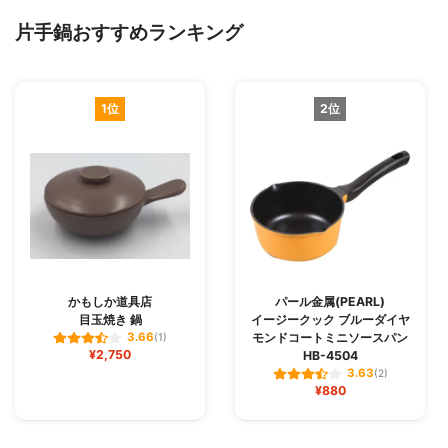
片手鍋おすすめランキング
1位
2位
かもしか道具店
パール金属(PEARL)
目玉焼き 鍋
イージークック ブルーダイヤ
モンドコートミニソースパン
3.66
(1)
¥2,750
HB-4504
3.63
(2)
¥880