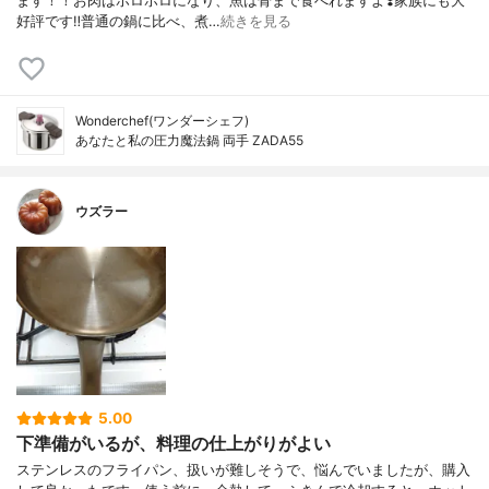
ます！！お肉はホロホロになり、魚は骨まで食べれますよ❣️家族にも大
好評です‼️普通の鍋に比べ、煮…
続きを見る
Wonderchef(ワンダーシェフ)
あなたと私の圧力魔法鍋 両手 ZADA55
ウズラー
5.00
下準備がいるが、料理の仕上がりがよい
ステンレスのフライパン、扱いが難しそうで、悩んでいましたが、購入