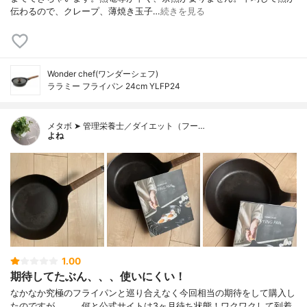
伝わるので、クレープ、薄焼き玉子…
続きを見る
Wonder chef(ワンダーシェフ)
ララミー フライパン 24cm YLFP24
メタボ ➤ 管理栄養士／ダイエット（フー…
よね
1.00
期待してたぶん、、、使いにくい！
なかなか究極のフライパンと巡り合えなく今回相当の期待をして購入し
たのですが、、、何と公式サイトは3ヶ月待ち状態！ワクワクして到着