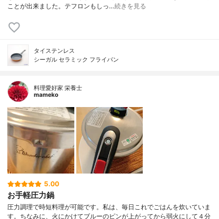
ことが出来ました。テフロンもしっ…
続きを見る
タイステンレス
シーガル セラミック フライパン
料理愛好家 栄養士
mameko
5.00
お手軽圧力鍋
圧力調理で時短料理が可能です。私は、毎日これでごはんを炊いていま
す。ちなみに、火にかけてブルーのピンが上がってから弱火にして４分