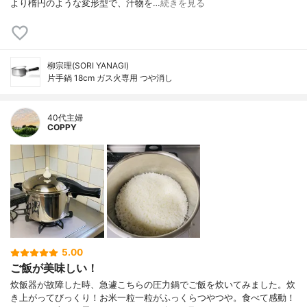
より楕円のような変形型で、汁物を…
続きを見る
柳宗理(SORI YANAGI)
片手鍋 18cm ガス火専用 つや消し
40代主婦
COPPY
5.00
ご飯が美味しい！
炊飯器が故障した時、急遽こちらの圧力鍋でご飯を炊いてみました。炊
き上がってびっくり！お米一粒一粒がふっくらつやつや。食べて感動！