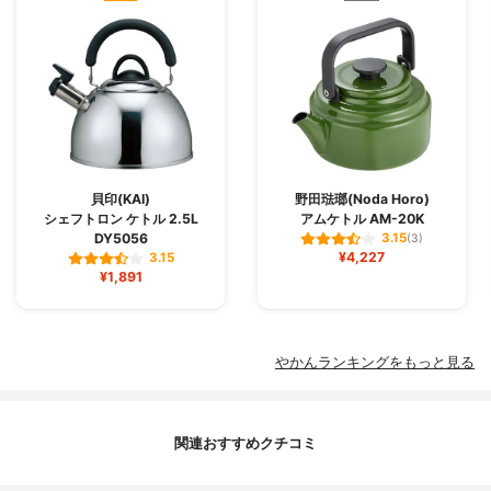
貝印(KAI)
野田琺瑯(Noda Horo)
シェフトロン ケトル 2.5L
アムケトル AM-20K
DY5056
3.15
(3)
¥4,227
3.15
¥1,891
やかんランキングをもっと見る
関連おすすめクチコミ