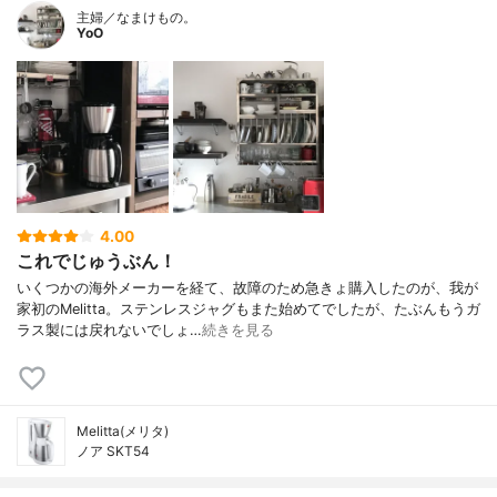
主婦／なまけもの。
YoO
4.00
これでじゅうぶん！
いくつかの海外メーカーを経て、故障のため急きょ購入したのが、我が
家初のMelitta。ステンレスジャグもまた始めてでしたが、たぶんもうガ
ラス製には戻れないでしょ…
続きを見る
Melitta(メリタ)
ノア SKT54