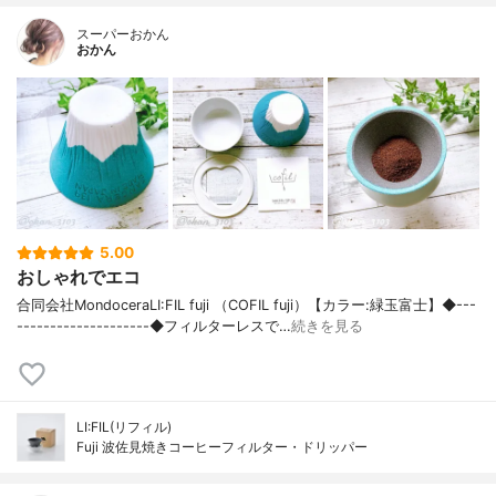
スーパーおかん
おかん
5.00
おしゃれでエコ
合同会社MondoceraLI:FIL fuji （COFIL fuji）【カラー:緑玉富士】◆---
--------------------◆フィルターレスで…
続きを見る
LI:FIL(リフィル)
Fuji 波佐見焼きコーヒーフィルター・ドリッパー