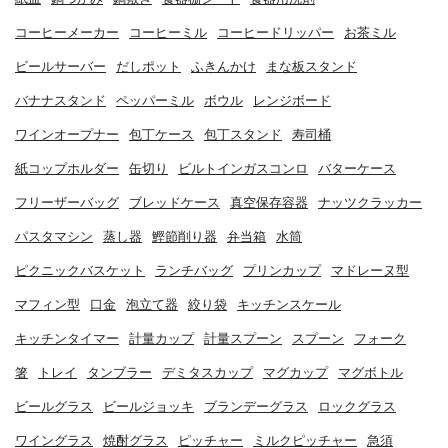
コーヒーメーカー
コーヒーミル
コーヒードリッパー
お茶ミル
ビールサーバー
だしポット
ふきんかけ
まな板スタンド
バナナスタンド
ペッパーミル
ボウル
レンジボード
ワインオープナー
包丁ケース
包丁スタンド
寿司桶
紙コップホルダー
缶切り
ビルトインガスコンロ
バターケース
フリーザーバッグ
ブレッドケース
真空保存容器
ナッツクラッカー
パスタマシン
蒸し器
鰹節削り器
弁当箱
水筒
ピクニックバスケット
ランチバッグ
プリンカップ
マドレーヌ型
マフィン型
口金
泡立て器
絞り袋
キッチンスケール
キッチンタイマー
計量カップ
計量スプーン
スプーン
フォーク
箸
トレイ
タンブラー
デミタスカップ
マグカップ
マグボトル
ビールグラス
ビールジョッキ
ブランデーグラス
ロックグラス
ワイングラス
焼酎グラス
ピッチャー
ミルクピッチャー
急須