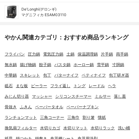
De'Longhi(デロンギ)
マグニフィカ ESAM03110
やかん関連カテゴリ：おすすめ商品ランキング
フライパン
圧力鍋
電気圧力鍋
土鍋
保温調理鍋
片手鍋
両手鍋
無水鍋
揚げ物鍋
餃子鍋
パスタ鍋
ホーロー鍋
雪平鍋
寸胴鍋
中華鍋
スキレット
包丁
バターナイフ
ペティナイフ
包丁研ぎ器
砥石
まな板
ピーラー
フライ返し
トング
レードル
ヘラ
みじん切り器
マッシャー
シリコンスチーマー
ミルサー
落し蓋
骨抜き
ふきん
ペーパータオル
ペーパーナプキン
ランチョンマット
三角コーナー
三角巾
割り箸
懐紙
換気扇フィルター
水切りカゴ
水切りマット
水切りラック
洗い桶
紙皿
鍋つかみ
鍋敷き
食器棚シート
食器用洗剤