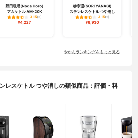
野田琺瑯(Noda Horo)
柳宗理(SORI YANAGI)
アムケトル AM-20K
ステンレスケトル つや消し
3.15
3.15
(3)
(2)
¥4,227
¥6,930
やかんランキングをもっと見る
) ステンレスケトル つや消しの類似商品：評価・料