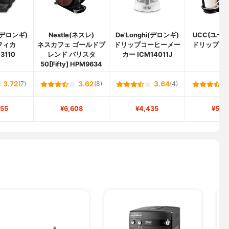
i(デロンギ)
Nestle(ネスレ)
De'Longhi(デロンギ)
UCC(ユー
フィカ
ネスカフェ ゴールドブ
ドリップコーヒーメー
ドリップポッ
3110
レンド バリスタ
カー ICM14011J
50[Fifty] HPM9634
3.72
(7)
3.62
(8)
3.64
(4)
555
¥6,608
¥4,435
¥5,8