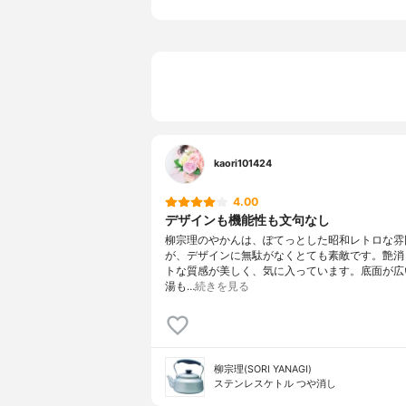
くびれた注ぎ口
なし
熱くならない取っ手
あり
取っ手が倒せる
○
口径が大きい
○
kaori101424
4.00
デザインも機能性も文句なし
柳宗理のやかんは、ぽてっとした昭和レトロな雰
が、デザインに無駄がなくとても素敵です。艶消
トな質感が美しく、気に入っています。底面が広
湯も…
続きを見る
柳宗理(SORI YANAGI)
ステンレスケトル つや消し