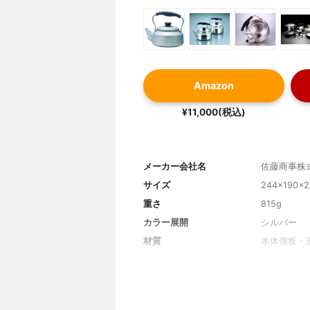
Amazon
¥11,000(税込)
メーカー会社名
佐藤商事株
サイズ
244×190×
重さ
815g
カラー展開
シルバー
材質
本体側板・
テンレス鋼
容量
2.5L
笛吹き
なし