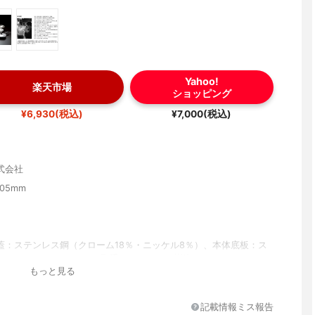
Yahoo!
楽天市場
ショッピング
¥6,930(税込)
¥7,000(税込)
式会社
205mm
蓋：ステンレス鋼（クローム18％・ニッケル8％）、本体底板：ス
（クローム18％・Nb）、取手：フェノール樹脂
もっと見る
記載情報ミス報告