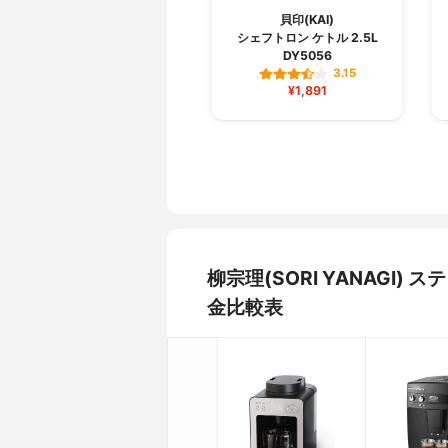
貝印(KAI)
シェフトロン ケトル 2.5L
DY5056
3.15
¥1,891
柳宗理(SORI YANAGI
金比較表