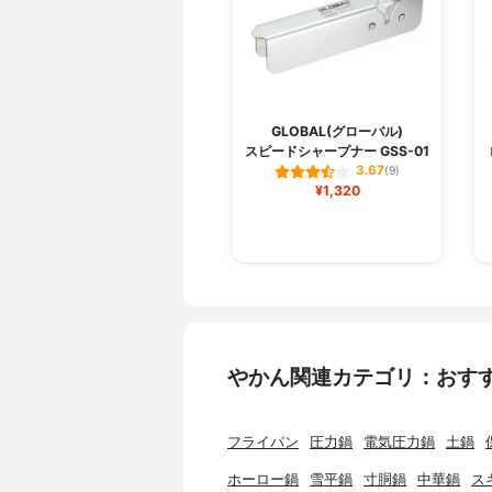
GLOBAL(グローバル)
スピードシャープナー GSS-01
3.67
(9)
¥1,320
やかん関連カテゴリ：おす
フライパン
圧力鍋
電気圧力鍋
土鍋
ホーロー鍋
雪平鍋
寸胴鍋
中華鍋
ス