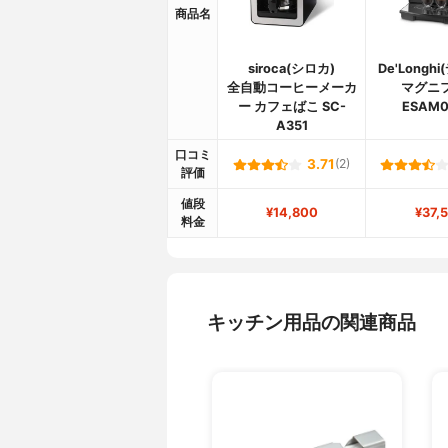
商品名
siroca(シロカ)
De'Longh
全自動コーヒーメーカ
マグニ
ー カフェばこ SC-
ESAM0
A351
口コミ
3.71
(2)
評価
値段
¥14,800
¥37,
料金
キッチン用品の関連商品