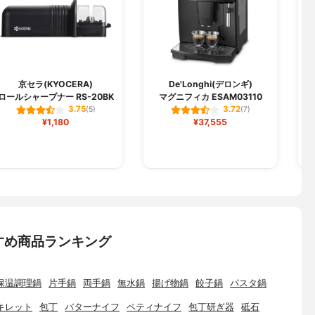
京セラ(KYOCERA)
De'Longhi(デロンギ)
ロールシャープナー RS-20BK
マグニフィカ ESAM03110
ク
3.75
3.72
(5)
(7)
¥1,180
¥37,555
すめ商品ランキング
保温調理鍋
片手鍋
両手鍋
無水鍋
揚げ物鍋
餃子鍋
パスタ鍋
キレット
包丁
バターナイフ
ペティナイフ
包丁研ぎ器
砥石