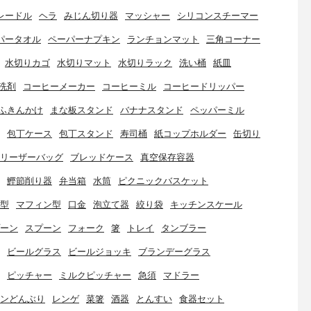
レードル
ヘラ
みじん切り器
マッシャー
シリコンスチーマー
パータオル
ペーパーナプキン
ランチョンマット
三角コーナー
水切りカゴ
水切りマット
水切りラック
洗い桶
紙皿
洗剤
コーヒーメーカー
コーヒーミル
コーヒードリッパー
ふきんかけ
まな板スタンド
バナナスタンド
ペッパーミル
包丁ケース
包丁スタンド
寿司桶
紙コップホルダー
缶切り
リーザーバッグ
ブレッドケース
真空保存容器
鰹節削り器
弁当箱
水筒
ピクニックバスケット
型
マフィン型
口金
泡立て器
絞り袋
キッチンスケール
ーン
スプーン
フォーク
箸
トレイ
タンブラー
ビールグラス
ビールジョッキ
ブランデーグラス
ピッチャー
ミルクピッチャー
急須
マドラー
ンどんぶり
レンゲ
菜箸
酒器
とんすい
食器セット