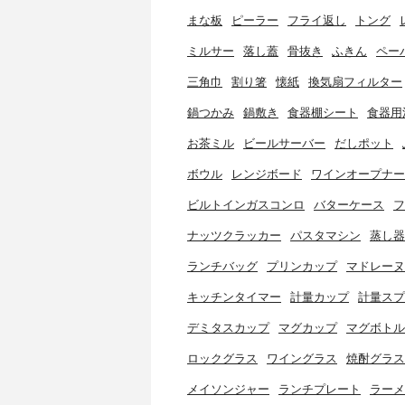
まな板
ピーラー
フライ返し
トング
ミルサー
落し蓋
骨抜き
ふきん
ペー
三角巾
割り箸
懐紙
換気扇フィルター
鍋つかみ
鍋敷き
食器棚シート
食器用
お茶ミル
ビールサーバー
だしポット
ボウル
レンジボード
ワインオープナー
ビルトインガスコンロ
バターケース
フ
ナッツクラッカー
パスタマシン
蒸し器
ランチバッグ
プリンカップ
マドレーヌ
キッチンタイマー
計量カップ
計量スプ
デミタスカップ
マグカップ
マグボトル
ロックグラス
ワイングラス
焼酎グラス
メイソンジャー
ランチプレート
ラーメ