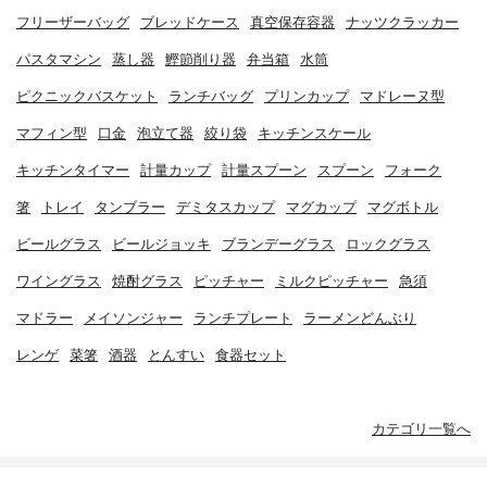
フリーザーバッグ
ブレッドケース
真空保存容器
ナッツクラッカー
パスタマシン
蒸し器
鰹節削り器
弁当箱
水筒
ピクニックバスケット
ランチバッグ
プリンカップ
マドレーヌ型
マフィン型
口金
泡立て器
絞り袋
キッチンスケール
キッチンタイマー
計量カップ
計量スプーン
スプーン
フォーク
箸
トレイ
タンブラー
デミタスカップ
マグカップ
マグボトル
ビールグラス
ビールジョッキ
ブランデーグラス
ロックグラス
ワイングラス
焼酎グラス
ピッチャー
ミルクピッチャー
急須
マドラー
メイソンジャー
ランチプレート
ラーメンどんぶり
レンゲ
菜箸
酒器
とんすい
食器セット
カテゴリ一覧へ