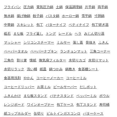
フライパン
圧力鍋
電気圧力鍋
土鍋
保温調理鍋
片手鍋
両手鍋
無水鍋
揚げ物鍋
餃子鍋
パスタ鍋
ホーロー鍋
雪平鍋
寸胴鍋
中華鍋
スキレット
包丁
バターナイフ
ペティナイフ
包丁研ぎ器
砥石
まな板
フライ返し
トング
レードル
ヘラ
みじん切り器
マッシャー
シリコンスチーマー
ミルサー
落し蓋
骨抜き
ふきん
ペーパータオル
ペーパーナプキン
ランチョンマット
三角コーナー
三角巾
割り箸
懐紙
換気扇フィルター
水切りカゴ
水切りマット
水切りラック
洗い桶
紙皿
鍋つかみ
鍋敷き
食器棚シート
食器用洗剤
やかん
コーヒーメーカー
コーヒーミル
コーヒードリッパー
お茶ミル
ビールサーバー
だしポット
ふきんかけ
まな板スタンド
バナナスタンド
ペッパーミル
ボウル
レンジボード
ワインオープナー
包丁ケース
包丁スタンド
寿司桶
紙コップホルダー
缶切り
ビルトインガスコンロ
バターケース