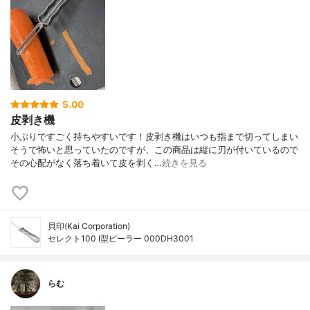
5.00
皮剥き機
小ぶりですごく持ちやすいです！皮剥き機はいつも指まで切ってしまい
そうで怖いと思っていたのですが、この商品は縦に刃が付いているので
その心配がなく落ち着いて皮を剥く…
続きを見る
貝印(Kai Corporation)
セレクト100 I型ピーラー 000DH3001
らむ