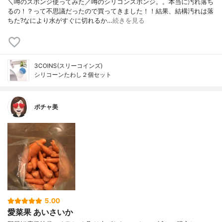
＼噂のスポンジ使ってみた／噂のシリコンスポンジ。。本当に汚れ落ち
るの！？って不思議だったので買ってきました！！結果、結構汚れは落
ちた?なにより水がすぐに切れるか…
続きを見る
3COINS(スリーコインズ)
シリコーンたわし２個セット
ポチャ美
5.00
愛菜果 あいさいか