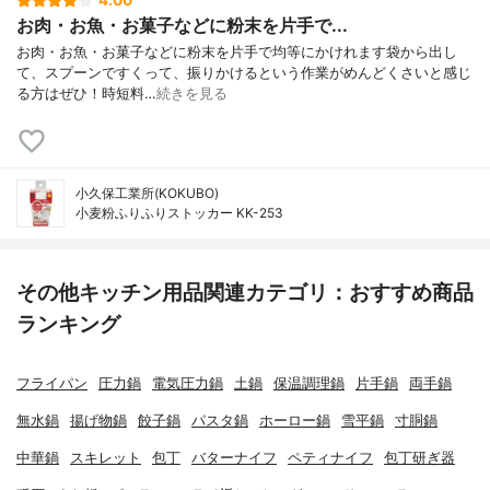
4.00
お肉・お魚・お菓子などに粉末を片手で...
お肉・お魚・お菓子などに粉末を片手で均等にかけれます袋から出し
て、スプーンですくって、振りかけるという作業がめんどくさいと感じ
る方はぜひ！時短料…
続きを見る
小久保工業所(KOKUBO)
小麦粉ふりふりストッカー KK-253
その他キッチン用品関連カテゴリ：おすすめ商品
ランキング
フライパン
圧力鍋
電気圧力鍋
土鍋
保温調理鍋
片手鍋
両手鍋
無水鍋
揚げ物鍋
餃子鍋
パスタ鍋
ホーロー鍋
雪平鍋
寸胴鍋
中華鍋
スキレット
包丁
バターナイフ
ペティナイフ
包丁研ぎ器