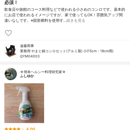
必須！
飲食店や旅館のコース料理などで使われる小さめのコンロです。基本的
にお店で使われるイメージですが、家で使ってもOK！雰囲気アップ間
違いなしです。※固形燃料を使用す…
続きを見る
遠藤商事
業務用 やまと鍋コンロセット(アルミ製) 小(15cm・18cm用)
QYM04003
☆簡単ヘルシー料理研究家☆
ふしゆか
4.00