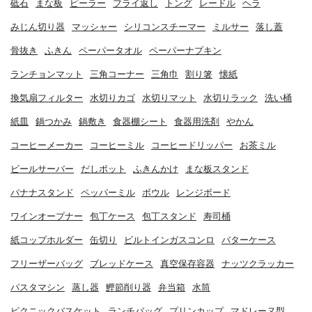
砥石
まな板
ピーラー
フライ返し
トング
レードル
ヘラ
みじん切り器
マッシャー
シリコンスチーマー
ミルサー
落し蓋
骨抜き
ふきん
ペーパータオル
ペーパーナプキン
ランチョンマット
三角コーナー
三角巾
割り箸
懐紙
換気扇フィルター
水切りカゴ
水切りマット
水切りラック
洗い桶
紙皿
鍋つかみ
鍋敷き
食器棚シート
食器用洗剤
やかん
コーヒーメーカー
コーヒーミル
コーヒードリッパー
お茶ミル
ビールサーバー
だしポット
ふきんかけ
まな板スタンド
バナナスタンド
ペッパーミル
ボウル
レンジボード
ワインオープナー
包丁ケース
包丁スタンド
寿司桶
紙コップホルダー
缶切り
ビルトインガスコンロ
バターケース
フリーザーバッグ
ブレッドケース
真空保存容器
ナッツクラッカー
パスタマシン
蒸し器
鰹節削り器
弁当箱
水筒
ピクニックバスケット
ランチバッグ
プリンカップ
マドレーヌ型