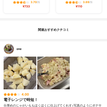
3.70
3.69
(1)
(1)
¥733
¥110
関連おすすめクチコミ
one
4.00
電子レンジで時短！
分厚めのじゃがいももほくほくに仕上げてくれす♪写真のようにポテサ