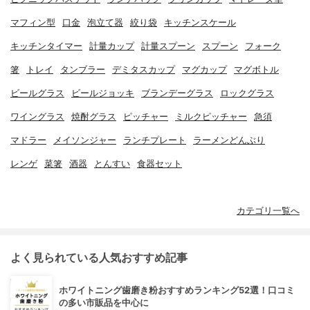
マフィン型
口金
泡立て器
絞り袋
キッチンスケール
キッチンタイマー
計量カップ
計量スプーン
スプーン
フォーク
箸
トレイ
タンブラー
デミタスカップ
マグカップ
マグボトル
ビールグラス
ビールジョッキ
ブランデーグラス
ロックグラス
ワイングラス
焼酎グラス
ピッチャー
ミルクピッチャー
急須
マドラー
メイソンジャー
ランチプレート
ラーメンどんぶり
レンゲ
菜箸
酒器
とんすい
食器セット
カテゴリ一覧へ
よく見られている人気おすすめ記事
ホワイトニング歯磨き粉おすすめランキング52選！口コミ
の多い市販品を中心に