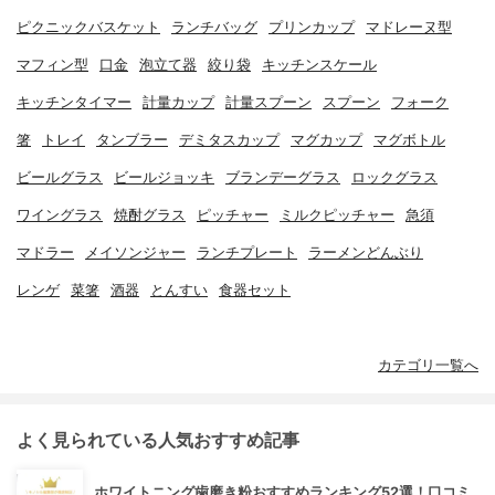
ピクニックバスケット
ランチバッグ
プリンカップ
マドレーヌ型
マフィン型
口金
泡立て器
絞り袋
キッチンスケール
キッチンタイマー
計量カップ
計量スプーン
スプーン
フォーク
箸
トレイ
タンブラー
デミタスカップ
マグカップ
マグボトル
ビールグラス
ビールジョッキ
ブランデーグラス
ロックグラス
ワイングラス
焼酎グラス
ピッチャー
ミルクピッチャー
急須
マドラー
メイソンジャー
ランチプレート
ラーメンどんぶり
レンゲ
菜箸
酒器
とんすい
食器セット
カテゴリ一覧へ
よく見られている人気おすすめ記事
ホワイトニング歯磨き粉おすすめランキング52選！口コミ