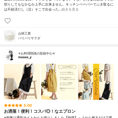
切りしてもなかなか上手に出来ません。キッチンペーパーでふき取るに
は不経済だし（泣）そこで出会った…
続きを見る
山研工業
バリバリサラダ
✳お料理関係の投稿中心✳
maaas_y
5.00
お洒落！便利！コスパ◎！なエプロン
※画像は通販サイトからお借りしました【特徴】・上から被るだけで着