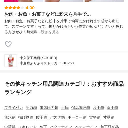
4.00
お肉・お魚・お菓子などに粉末を片手で...
お肉・お魚・お菓子などに粉末を片手で均等にかけれます袋から出し
て、スプーンですくって、振りかけるという作業がめんどくさいと感じ
る方はぜひ！時短料…
続きを見る
小久保工業所(KOKUBO)
小麦粉ふりふりストッカー KK-253
その他キッチン用品関連カテゴリ：おすすめ商品
ランキング
フライパン
圧力鍋
電気圧力鍋
土鍋
保温調理鍋
片手鍋
両手鍋
無水鍋
揚げ物鍋
餃子鍋
パスタ鍋
ホーロー鍋
雪平鍋
寸胴鍋
中華鍋
スキレット
包丁
バターナイフ
ペティナイフ
包丁研ぎ器