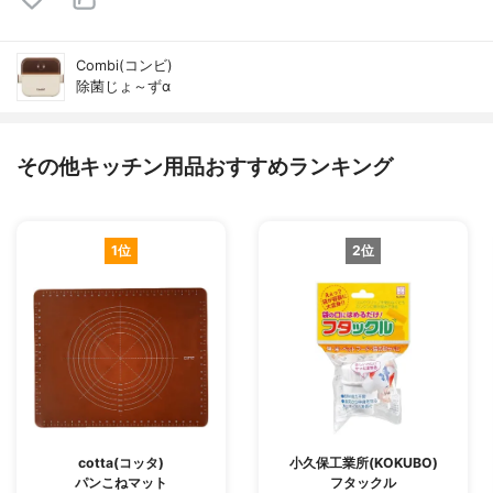
Combi(コンビ)
除菌じょ～ずα
その他キッチン用品おすすめランキング
1位
2位
cotta(コッタ)
小久保工業所(KOKUBO)
パンこねマット
フタックル