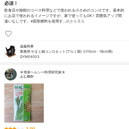
必須！
飲食店や旅館のコース料理などで使われる小さめのコンロです。基本的
にお店で使われるイメージですが、家で使ってもOK！雰囲気アップ間
違いなしです。※固形燃料を使用す…
続きを見る
遠藤商事
業務用 やまと鍋コンロセット(アルミ製) 小(15cm・18cm用)
QYM04003
☆簡単ヘルシー料理研究家☆
ふしゆか
3.00