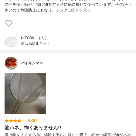
の油を使う時や、揚げ物をする時に鍋に被せて使っています。子供が小
さいので危険防止にもなり、シンク…
続きを見る
NITORI(ニトリ)
油はね防止ネット
バイキンマン
4.00
油ハネ、怖くありません‼︎
揚げ物をよくする為、値段も安いし試しに購入。細かい網目で油がハネ