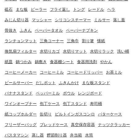
砥石
まな板
ピーラー
フライ返し
トング
レードル
ヘラ
みじん切り器
マッシャー
シリコンスチーマー
ミルサー
落し蓋
骨抜き
ふきん
ペーパータオル
ペーパーナプキン
ランチョンマット
三角コーナー
三角巾
割り箸
懐紙
換気扇フィルター
水切りカゴ
水切りマット
水切りラック
洗い桶
紙皿
鍋つかみ
鍋敷き
食器棚シート
食器用洗剤
やかん
コーヒーメーカー
コーヒーミル
コーヒードリッパー
お茶ミル
ビールサーバー
だしポット
ふきんかけ
まな板スタンド
バナナスタンド
ペッパーミル
ボウル
レンジボード
ワインオープナー
包丁ケース
包丁スタンド
寿司桶
紙コップホルダー
缶切り
ビルトインガスコンロ
バターケース
フリーザーバッグ
ブレッドケース
真空保存容器
ナッツクラッカー
パスタマシン
蒸し器
鰹節削り器
弁当箱
水筒