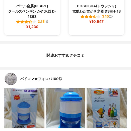
パール金属(PEARL)
DOSHISHA(ドウシシャ)
クールズペンギン かき氷器 D-
電動わた雪かき氷器 DSHH-18
1368
3.15
(2)
¥10,547
3.15
(1)
¥1,230
関連おすすめクチコミ
バドママ★フォロバ100◎