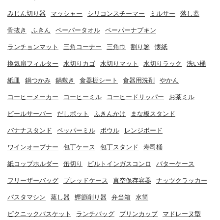
みじん切り器
マッシャー
シリコンスチーマー
ミルサー
落し蓋
骨抜き
ふきん
ペーパータオル
ペーパーナプキン
ランチョンマット
三角コーナー
三角巾
割り箸
懐紙
換気扇フィルター
水切りカゴ
水切りマット
水切りラック
洗い桶
紙皿
鍋つかみ
鍋敷き
食器棚シート
食器用洗剤
やかん
コーヒーメーカー
コーヒーミル
コーヒードリッパー
お茶ミル
ビールサーバー
だしポット
ふきんかけ
まな板スタンド
バナナスタンド
ペッパーミル
ボウル
レンジボード
ワインオープナー
包丁ケース
包丁スタンド
寿司桶
紙コップホルダー
缶切り
ビルトインガスコンロ
バターケース
フリーザーバッグ
ブレッドケース
真空保存容器
ナッツクラッカー
パスタマシン
蒸し器
鰹節削り器
弁当箱
水筒
ピクニックバスケット
ランチバッグ
プリンカップ
マドレーヌ型