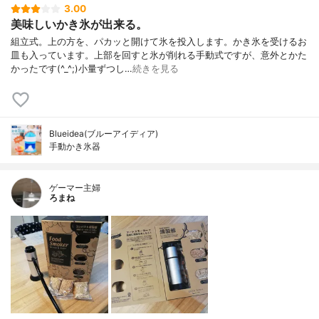
3.00
美味しいかき氷が出来る。
組立式。上の方を、パカッと開けて氷を投入します。かき氷を受けるお
皿も入っています。上部を回すと氷が削れる手動式ですが、意外とかた
かったです(^_^;)小量ずつし…
続きを見る
Blueidea(ブルーアイディア)
手動かき氷器
ゲーマー主婦
ろまね