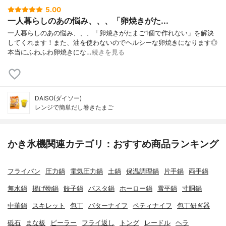
5.00
一人暮らしのあの悩み、、、「卵焼きがた...
一人暮らしのあの悩み、、、「卵焼きがたまご1個で作れない」を解決
してくれます！また、油を使わないのでヘルシーな卵焼きになります◎
本当にふわふわ卵焼きにな…
続きを見る
DAISO(ダイソー)
レンジで簡単だし巻きたまご
かき氷機関連カテゴリ：おすすめ商品ランキング
フライパン
圧力鍋
電気圧力鍋
土鍋
保温調理鍋
片手鍋
両手鍋
無水鍋
揚げ物鍋
餃子鍋
パスタ鍋
ホーロー鍋
雪平鍋
寸胴鍋
中華鍋
スキレット
包丁
バターナイフ
ペティナイフ
包丁研ぎ器
砥石
まな板
ピーラー
フライ返し
トング
レードル
ヘラ