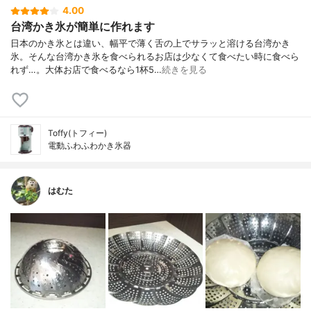
4.00
台湾かき氷が簡単に作れます
日本のかき氷とは違い、幅平で薄く舌の上でサラッと溶ける台湾かき
氷。そんな台湾かき氷を食べられるお店は少なくて食べたい時に食べら
れず…。大体お店で食べるなら1杯5…
続きを見る
Toffy(トフィー)
電動ふわふわかき氷器
はむた