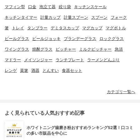
マフィン型
口金
泡立て器
絞り袋
キッチンスケール
キッチンタイマー
計量カップ
計量スプーン
スプーン
フォーク
箸
トレイ
タンブラー
デミタスカップ
マグカップ
マグボトル
ビールグラス
ビールジョッキ
ブランデーグラス
ロックグラス
ワイングラス
焼酎グラス
ピッチャー
ミルクピッチャー
急須
マドラー
メイソンジャー
ランチプレート
ラーメンどんぶり
レンゲ
菜箸
酒器
とんすい
食器セット
カテゴリ一覧へ
よく見られている人気おすすめ記事
ホワイトニング歯磨き粉おすすめランキング52選！口コミ
の多い市販品を中心に