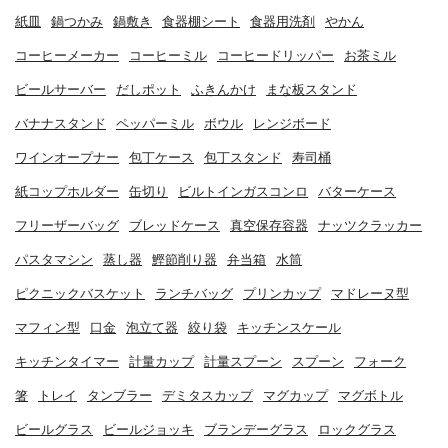
紙皿
鍋つかみ
鍋敷き
食器棚シート
食器用洗剤
やかん
コーヒーメーカー
コーヒーミル
コーヒードリッパー
お茶ミル
ビールサーバー
だしポット
ふきんかけ
まな板スタンド
バナナスタンド
ペッパーミル
ボウル
レンジボード
ワインオープナー
包丁ケース
包丁スタンド
寿司桶
紙コップホルダー
缶切り
ビルトインガスコンロ
バターケース
フリーザーバッグ
ブレッドケース
真空保存容器
ナッツクラッカー
パスタマシン
蒸し器
鰹節削り器
弁当箱
水筒
ピクニックバスケット
ランチバッグ
プリンカップ
マドレーヌ型
マフィン型
口金
泡立て器
絞り袋
キッチンスケール
キッチンタイマー
計量カップ
計量スプーン
スプーン
フォーク
箸
トレイ
タンブラー
デミタスカップ
マグカップ
マグボトル
ビールグラス
ビールジョッキ
ブランデーグラス
ロックグラス