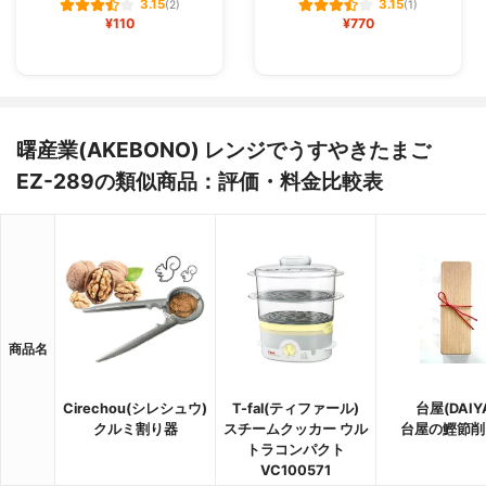
3.15
3.15
(2)
(1)
¥110
¥770
曙産業(AKEBONO) レンジでうすやきたまご
EZ-289の類似商品：評価・料金比較表
商品名
Cirechou(シレシュウ)
T-fal(ティファール)
台屋(DAIY
クルミ割り器
スチームクッカー ウル
台屋の鰹節削
トラコンパクト
VC100571