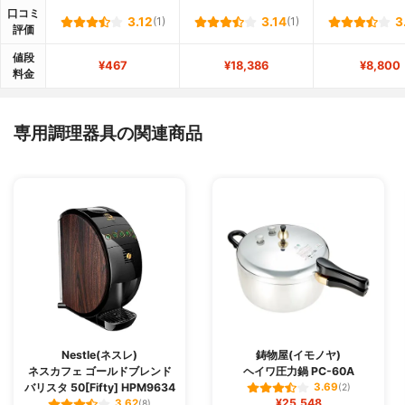
口コミ
3.12
(1)
3.14
(1)
3
評価
値段
¥467
¥18,386
¥8,800
料金
専用調理器具の関連商品
Nestle(ネスレ)
鋳物屋(イモノヤ)
ネスカフェ ゴールドブレンド
ヘイワ圧力鍋 PC-60A
バリスタ 50[Fifty] HPM9634
3.69
(2)
¥25,548
3.62
(8)