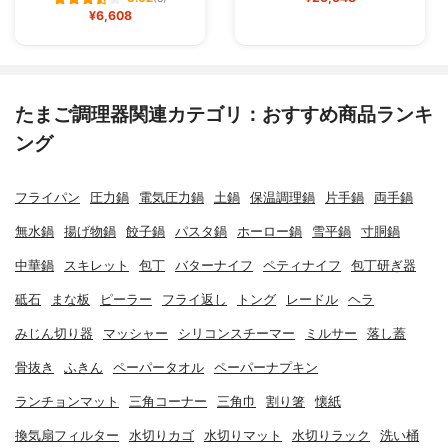
¥6,608
たまご調理器関連カテゴリ：おすすめ商品ランキ
ング
フライパン
圧力鍋
電気圧力鍋
土鍋
保温調理鍋
片手鍋
両手鍋
無水鍋
揚げ物鍋
餃子鍋
パスタ鍋
ホーロー鍋
雪平鍋
寸胴鍋
中華鍋
スキレット
包丁
バターナイフ
ペティナイフ
包丁研ぎ器
砥石
まな板
ピーラー
フライ返し
トング
レードル
ヘラ
みじん切り器
マッシャー
シリコンスチーマー
ミルサー
落し蓋
骨抜き
ふきん
ペーパータオル
ペーパーナプキン
ランチョンマット
三角コーナー
三角巾
割り箸
懐紙
換気扇フィルター
水切りカゴ
水切りマット
水切りラック
洗い桶