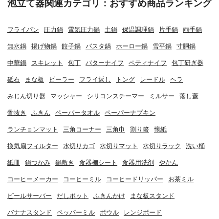
泡立て器関連カテゴリ：おすすめ商品ランキング
フライパン
圧力鍋
電気圧力鍋
土鍋
保温調理鍋
片手鍋
両手鍋
無水鍋
揚げ物鍋
餃子鍋
パスタ鍋
ホーロー鍋
雪平鍋
寸胴鍋
中華鍋
スキレット
包丁
バターナイフ
ペティナイフ
包丁研ぎ器
砥石
まな板
ピーラー
フライ返し
トング
レードル
ヘラ
みじん切り器
マッシャー
シリコンスチーマー
ミルサー
落し蓋
骨抜き
ふきん
ペーパータオル
ペーパーナプキン
ランチョンマット
三角コーナー
三角巾
割り箸
懐紙
換気扇フィルター
水切りカゴ
水切りマット
水切りラック
洗い桶
紙皿
鍋つかみ
鍋敷き
食器棚シート
食器用洗剤
やかん
コーヒーメーカー
コーヒーミル
コーヒードリッパー
お茶ミル
ビールサーバー
だしポット
ふきんかけ
まな板スタンド
バナナスタンド
ペッパーミル
ボウル
レンジボード