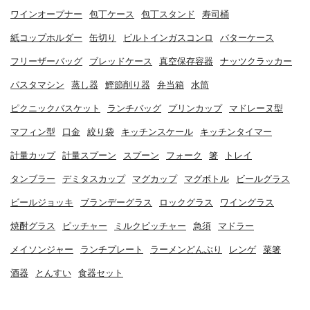
ワインオープナー
包丁ケース
包丁スタンド
寿司桶
紙コップホルダー
缶切り
ビルトインガスコンロ
バターケース
フリーザーバッグ
ブレッドケース
真空保存容器
ナッツクラッカー
パスタマシン
蒸し器
鰹節削り器
弁当箱
水筒
ピクニックバスケット
ランチバッグ
プリンカップ
マドレーヌ型
マフィン型
口金
絞り袋
キッチンスケール
キッチンタイマー
計量カップ
計量スプーン
スプーン
フォーク
箸
トレイ
タンブラー
デミタスカップ
マグカップ
マグボトル
ビールグラス
ビールジョッキ
ブランデーグラス
ロックグラス
ワイングラス
焼酎グラス
ピッチャー
ミルクピッチャー
急須
マドラー
メイソンジャー
ランチプレート
ラーメンどんぶり
レンゲ
菜箸
酒器
とんすい
食器セット