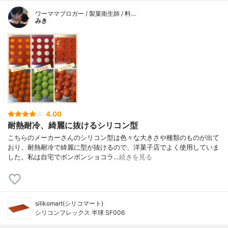
ワーママブロガー / 製菓衛生師 / 料…
みき
4.00
耐熱耐冷、綺麗に抜けるシリコン型
こちらのメーカーさんのシリコン型は色々な大きさや種類のものが出て
おり、耐熱耐冷で綺麗に型が抜けるので、洋菓子店でよく使用していま
した。私は自宅でボンボンショコラ…
続きを見る
silikomart(シリコマート)
シリコンフレックス 半球 SF006