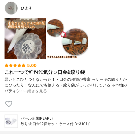
ひより
5.00
これ一つでﾊﾟﾃｨｼｴ気分☺️口金&絞り袋
悪いとこひとつもなかった！・口金の種類が豊富 →ケーキの飾りとか
にぴったり！なんにでも使える・絞り袋がしっかりしている →本物の
パティシエ…
続きを見る
パール金属(PEARL)
絞り袋 口金12個セット ケース付 D-3101 白