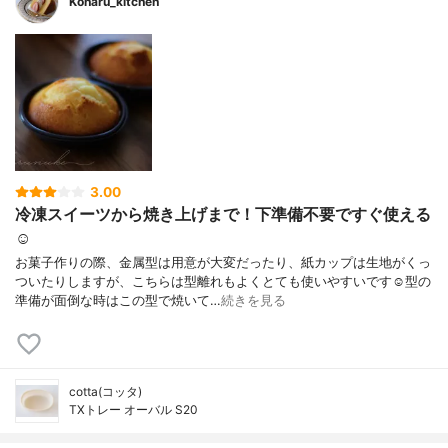
Koharu_kitchen
3.00
冷凍スイーツから焼き上げまで！下準備不要ですぐ使える
☺︎
お菓子作りの際、金属型は用意が大変だったり、紙カップは生地がくっ
ついたりしますが、こちらは型離れもよくとても使いやすいです☺️型の
準備が面倒な時はこの型で焼いて…
続きを見る
cotta(コッタ)
TXトレー オーバル S20