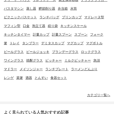
パスタマシン
蒸し器
鰹節削り器
弁当箱
水筒
ピクニックバスケット
ランチバッグ
プリンカップ
マドレーヌ型
マフィン型
口金
泡立て器
絞り袋
キッチンスケール
キッチンタイマー
計量カップ
計量スプーン
スプーン
フォーク
箸
トレイ
タンブラー
デミタスカップ
マグカップ
マグボトル
ビールグラス
ビールジョッキ
ブランデーグラス
ロックグラス
ワイングラス
焼酎グラス
ピッチャー
ミルクピッチャー
急須
マドラー
メイソンジャー
ランチプレート
ラーメンどんぶり
レンゲ
菜箸
酒器
とんすい
食器セット
カテゴリ一覧へ
よく見られている人気おすすめ記事