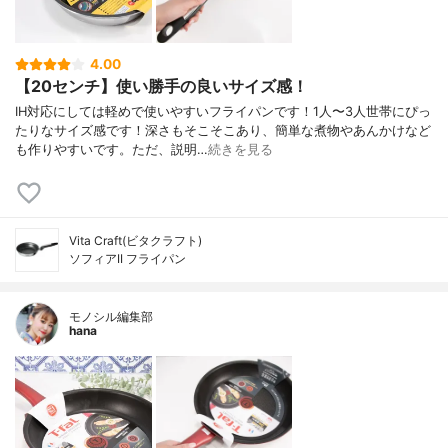
4.00
【20センチ】使い勝手の良いサイズ感！
IH対応にしては軽めで使いやすいフライパンです！1人〜3人世帯にぴっ
たりなサイズ感です！深さもそこそこあり、簡単な煮物やあんかけなど
も作りやすいです。ただ、説明…
続きを見る
Vita Craft(ビタクラフト)
ソフィアII フライパン
モノシル編集部
hana