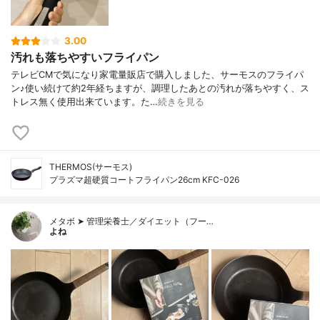
3.00
汚れも落ちやすいフライパン
テレビCMで気になり家電量販店で購入しました、サーモスのフライパ
ン♪使い続けて約2年経ちますが、調理したあとの汚れが落ちやすく、ス
トレス無く使用出来ています。た…
続きを見る
THERMOS(サーモス)
プラズマ超硬質コートフライパン26cm KFC-026
メタボ ➤ 管理栄養士／ダイエット（フー…
よね