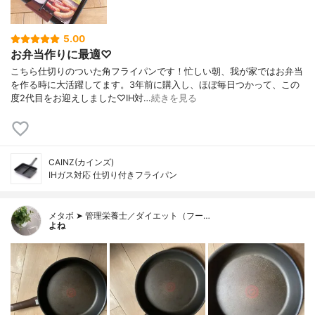
5.00
お弁当作りに最適♡
こちら仕切りのついた角フライパンです！忙しい朝、我が家ではお弁当
を作る時に大活躍してます。3年前に購入し、ほぼ毎日つかって、この
度2代目をお迎えしました♡IH対…
続きを見る
CAINZ(カインズ)
IHガス対応 仕切り付きフライパン
メタボ ➤ 管理栄養士／ダイエット（フー…
よね