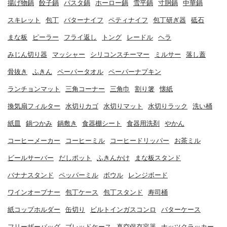
揚げ物鍋
餃子鍋
パスタ鍋
ホーロー鍋
雪平鍋
寸胴鍋
中華鍋
スキレット
包丁
バターナイフ
ペティナイフ
包丁研ぎ器
砥石
まな板
ピーラー
フライ返し
トング
レードル
ヘラ
みじん切り器
マッシャー
シリコンスチーマー
ミルサー
落し蓋
骨抜き
ふきん
ペーパータオル
ペーパーナプキン
ランチョンマット
三角コーナー
三角巾
割り箸
懐紙
換気扇フィルター
水切りカゴ
水切りマット
水切りラック
洗い桶
紙皿
鍋つかみ
鍋敷き
食器棚シート
食器用洗剤
やかん
コーヒーメーカー
コーヒーミル
コーヒードリッパー
お茶ミル
ビールサーバー
だしポット
ふきんかけ
まな板スタンド
バナナスタンド
ペッパーミル
ボウル
レンジボード
ワインオープナー
包丁ケース
包丁スタンド
寿司桶
紙コップホルダー
缶切り
ビルトインガスコンロ
バターケース
フリーザーバッグ
ブレッドケース
真空保存容器
ナッツクラッカー