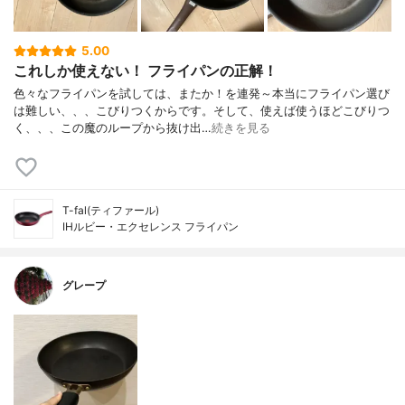
5.00
これしか使えない！ フライパンの正解！
色々なフライパンを試しては、またか！を連発～本当にフライパン選び
は難しい、、、こびりつくからです。そして、使えば使うほどこびりつ
く、、、この魔のループから抜け出…
続きを見る
T-fal(ティファール)
IHルビー・エクセレンス フライパン
グレープ