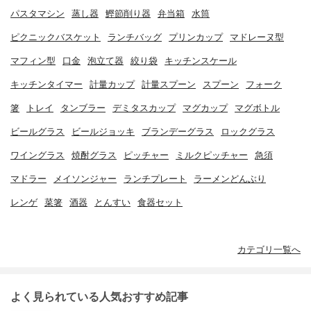
パスタマシン
蒸し器
鰹節削り器
弁当箱
水筒
ピクニックバスケット
ランチバッグ
プリンカップ
マドレーヌ型
マフィン型
口金
泡立て器
絞り袋
キッチンスケール
キッチンタイマー
計量カップ
計量スプーン
スプーン
フォーク
箸
トレイ
タンブラー
デミタスカップ
マグカップ
マグボトル
ビールグラス
ビールジョッキ
ブランデーグラス
ロックグラス
ワイングラス
焼酎グラス
ピッチャー
ミルクピッチャー
急須
マドラー
メイソンジャー
ランチプレート
ラーメンどんぶり
レンゲ
菜箸
酒器
とんすい
食器セット
カテゴリ一覧へ
よく見られている人気おすすめ記事