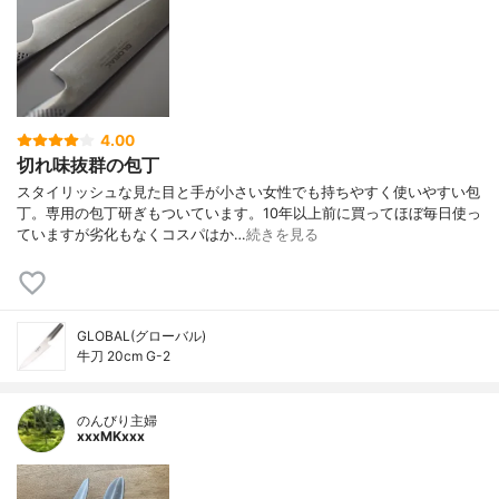
4.00
切れ味抜群の包丁
スタイリッシュな見た目と手が小さい女性でも持ちやすく使いやすい包
丁。専用の包丁研ぎもついています。10年以上前に買ってほぼ毎日使っ
ていますが劣化もなくコスパはか…
続きを見る
GLOBAL(グローバル)
牛刀 20cm G-2
のんびり主婦
xxxMKxxx