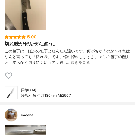
5.00
切れ味がぜんぜん違う。
この包丁は、ほかの包丁とぜんぜん違います。何がちがうのか？それは
なんと言っても「切れ味」です。惚れ惚れしますよ。＜この包丁の能力
＞「柔らかく切りにくいもの：熟し…
続きを見る
貝印(KAI)
関孫六 茜 牛刀180mm AE2907
cocona