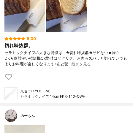
5.00
切れ味抜群。
セラミックナイフの大きな特徴は…★切れ味抜群★サビない★漂白
OK★食器洗い乾燥機OK野菜はサクサク、お肉もスパッと切れていつも
よりお料理が楽しくなります♪あと驚…
続きを見る
京セラ(KYOCERA)
セラミックナイフ 14cm FKR-140-OWH
のーもん