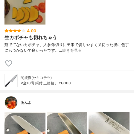
4.00
生カボチャも切れちゃう
茹でてないカボチャ、人参薄切りに出来て切りやすく又切った後に包丁
にもつかないで良かったです。…
続きを見る
関虎徹(セキコテツ)
V金10号 鍔付 三徳包丁 YG300
あんよ