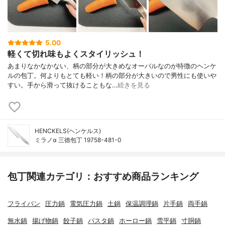
5.00
軽くて切れ味もよくスタイリッシュ！
あまりなかなかない、柄の部分が大きめなオーバルなのが特徴のヘンケ
ルの包丁。何よりもとても軽い！柄の部分が大きいので男性にも使いや
すい。手から滑って抜けることもな…
続きを見る
HENCKELS(ヘンケルス)
ミラノα 三徳包丁 19758-481-0
包丁関連カテゴリ：おすすめ商品ランキング
フライパン
圧力鍋
電気圧力鍋
土鍋
保温調理鍋
片手鍋
両手鍋
無水鍋
揚げ物鍋
餃子鍋
パスタ鍋
ホーロー鍋
雪平鍋
寸胴鍋