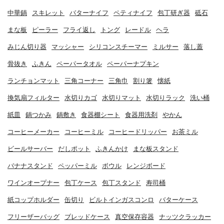
中華鍋
スキレット
バターナイフ
ペティナイフ
包丁研ぎ器
砥石
まな板
ピーラー
フライ返し
トング
レードル
ヘラ
みじん切り器
マッシャー
シリコンスチーマー
ミルサー
落し蓋
骨抜き
ふきん
ペーパータオル
ペーパーナプキン
ランチョンマット
三角コーナー
三角巾
割り箸
懐紙
換気扇フィルター
水切りカゴ
水切りマット
水切りラック
洗い桶
紙皿
鍋つかみ
鍋敷き
食器棚シート
食器用洗剤
やかん
コーヒーメーカー
コーヒーミル
コーヒードリッパー
お茶ミル
ビールサーバー
だしポット
ふきんかけ
まな板スタンド
バナナスタンド
ペッパーミル
ボウル
レンジボード
ワインオープナー
包丁ケース
包丁スタンド
寿司桶
紙コップホルダー
缶切り
ビルトインガスコンロ
バターケース
フリーザーバッグ
ブレッドケース
真空保存容器
ナッツクラッカー