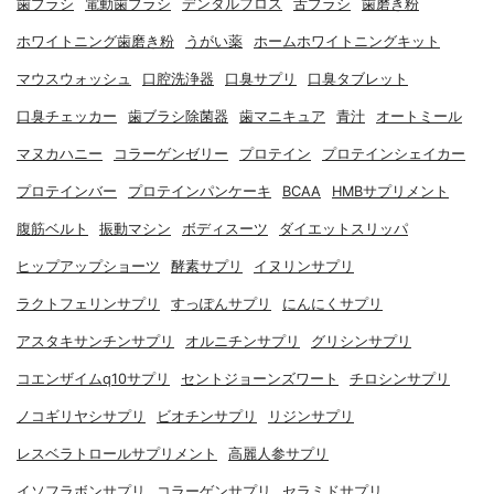
歯ブラシ
電動歯ブラシ
デンタルフロス
舌ブラシ
歯磨き粉
ホワイトニング歯磨き粉
うがい薬
ホームホワイトニングキット
マウスウォッシュ
口腔洗浄器
口臭サプリ
口臭タブレット
口臭チェッカー
歯ブラシ除菌器
歯マニキュア
青汁
オートミール
マヌカハニー
コラーゲンゼリー
プロテイン
プロテインシェイカー
プロテインバー
プロテインパンケーキ
BCAA
HMBサプリメント
腹筋ベルト
振動マシン
ボディスーツ
ダイエットスリッパ
ヒップアップショーツ
酵素サプリ
イヌリンサプリ
ラクトフェリンサプリ
すっぽんサプリ
にんにくサプリ
アスタキサンチンサプリ
オルニチンサプリ
グリシンサプリ
コエンザイムq10サプリ
セントジョーンズワート
チロシンサプリ
ノコギリヤシサプリ
ビオチンサプリ
リジンサプリ
レスベラトロールサプリメント
高麗人参サプリ
イソフラボンサプリ
コラーゲンサプリ
セラミドサプリ