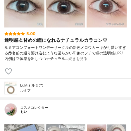
5.00
透明感＆甘めの瞳になれるナチュラルカラコン♡
ルミアコンフォートワンデーサークルの新色メロウカーキが可愛いすぎ
る🫠名前の通り溶け込むような柔らかい印象のフチで瞳の透明感UP🤍
内側は立体感を出しつつナチュラル…
続きを見る
LuMia(ルミア)
ルミア
コスメコレクター
もい