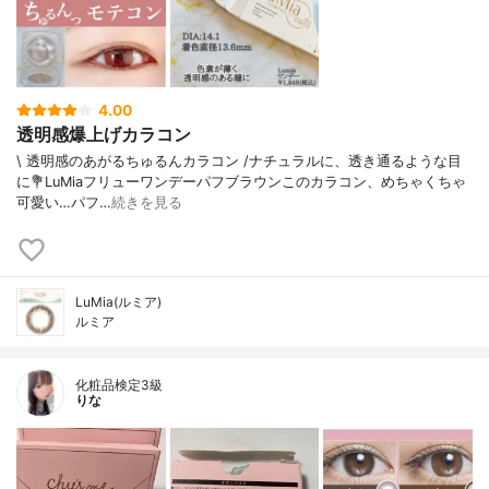
4.00
透明感爆上げカラコン
\ 透明感のあがるちゅるんカラコン /⁡ナチュラルに、透き通るような目
に⁡⁡⁡💐LuMiaフリューワンデーパフブラウン⁡⁡このカラコン、めちゃくちゃ
可愛い…パフ…
続きを見る
LuMia(ルミア)
ルミア
化粧品検定3級
りな