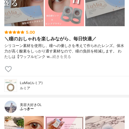
5.00
＼瞳のおしゃれを楽しみながら、毎日快適／
シリコーン素材を使用し、瞳への優しさを考えて作られたレンズ。保水
力が高く酸素をしっかり通す素材なので、瞳の負担を軽減します。 わ
たしは【ワッフルピンク w…
続きを見る
LuMia(ルミア)
ルミア
美容大好きOL
ふっきー