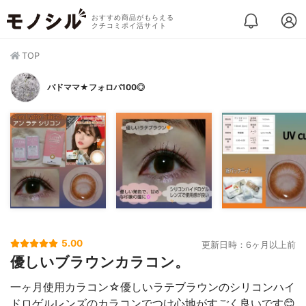
おすすめ商品がもらえる
クチコミポイ活サイト
TOP
バドママ★フォロバ100◎
5.00
更新日時：6ヶ月以上前
優しいブラウンカラコン。
一ヶ月使用カラコン☆優しいラテブラウンのシリコンハイ
ドロゲルレンズのカラコンでつけ心地がすごく良いです😊