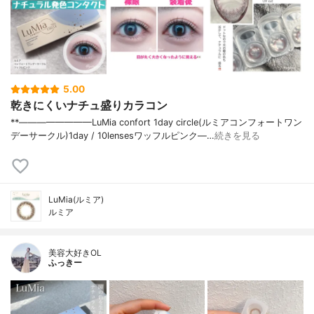
5.00
乾きにくいナチュ盛りカラコン
**————————⁡LuMia confort 1day circle(ルミアコンフォートワン
デーサークル)⁡1day / 10lensesワッフルピンク⁡—…
続きを見る
LuMia(ルミア)
ルミア
美容大好きOL
ふっきー