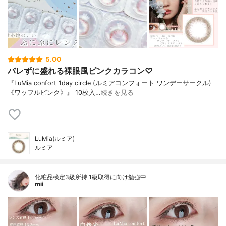
5.00
バレずに盛れる裸眼風ピンクカラコン♡
『LuMia confort 1day circle (ルミアコンフォート ワンデーサークル)
《ワッフルピンク》』 10枚入…
続きを見る
LuMia(ルミア)
ルミア
化粧品検定3級所持 1級取得に向け勉強中
mii