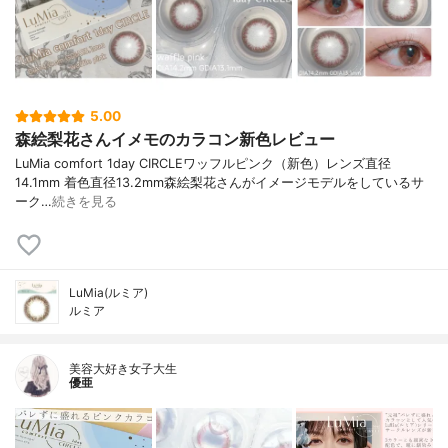
5.00
森絵梨花さんイメモのカラコン新色レビュー
LuMia comfort 1day CIRCLEワッフルピンク（新色）レンズ直径
14.1mm 着色直径13.2mm森絵梨花さんがイメージモデルをしているサ
ーク…
続きを見る
LuMia(ルミア)
ルミア
美容大好き女子大生
優亜