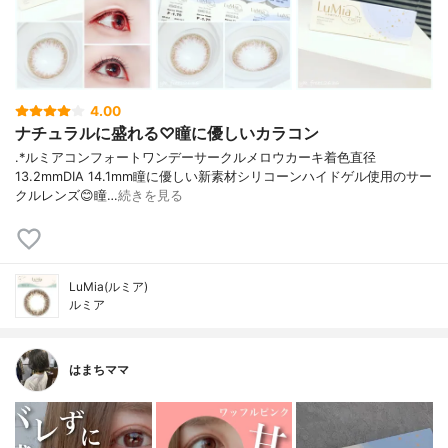
4.00
ナチュラルに盛れる♡瞳に優しいカラコン
︎.*ルミアコンフォートワンデーサークル⁡メロウカーキ着色直径
13.2mmDIA 14.1mm⁡瞳に優しい新素材シリコーンハイドゲル使用のサー
クルレンズ😊⁡瞳…
続きを見る
LuMia(ルミア)
ルミア
はまちママ