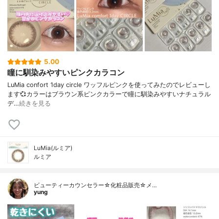
5.00
瞳に馴染みやすいピンクカラコン
LuMia confort 1day circle ワッフルピンクを使ってみたのでレビューし
ます💞⁡カラーはブラウン系ピンクカラーで瞳に馴染みやすいナチュラル
デ…
続きを見る
LuMia(ルミア)
ルミア
ビューティーカウンセラー☆化粧品販売☆メ…
yung