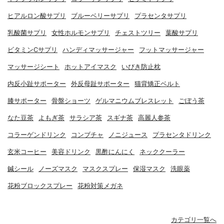
ヒアルロン酸サプリ
ブルーベリーサプリ
プラセンタサプリ
乳酸菌サプリ
女性ホルモンサプリ
チェストツリー
葉酸サプリ
ビタミンCサプリ
ハンディマッサージャー
フットマッサージャー
マッサージシート
ホットアイマスク
いびき防止枕
内反小趾サポーター
外反母趾サポーター
猫背矯正ベルト
膝サポーター
骨盤ショーツ
ゲルマニウムブレスレット
ごぼう茶
なた豆茶
よもぎ茶
サラシア茶
スギナ茶
高麗人参茶
コラーゲンドリンク
コンブチャ
ノニジュース
プラセンタドリンク
玄米コーヒー
美容ドリンク
黒酢にんにく
ネッククーラー
鍼シール
ノーズマスク
マスクスプレー
保湿マスク
洗眼薬
花粉ブロックスプレー
花粉対策メガネ
カテゴリ一覧へ