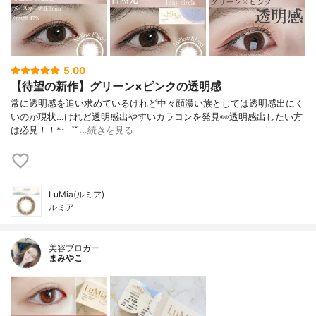
5.00
【待望の新作】グリーン×ピンクの透明感⁡
常に透明感を追い求めているけれど⁡中々顔濃い族としては透明感出にく
いのが現状…⁡⁡けれど透明感出やすいカラコンを発見👀⁡透明感出したい方
は必見！！⁡⁡⁡*･゜ﾟ…
続きを見る
LuMia(ルミア)
ルミア
美容ブロガー
まみやこ