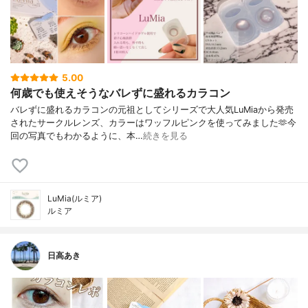
5.00
何歳でも使えそうなバレずに盛れるカラコン
バレずに盛れるカラコンの元祖としてシリーズで大人気LuMiaから発売
されたサークルレンズ、カラーはワッフルピンクを使ってみました🫶今
回の写真でもわかるように、本…
続きを見る
LuMia(ルミア)
ルミア
日高あき