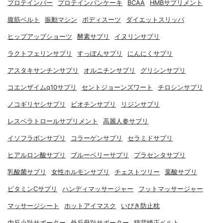
プロテインバー
プロテインパンケーキ
BCAA
HMBサプリメント
腹筋ベルト
振動マシン
ボディスーツ
ダイエットスリッパ
ヒップアップショーツ
酵素サプリ
イヌリンサプリ
ラクトフェリンサプリ
すっぽんサプリ
にんにくサプリ
アスタキサンチンサプリ
オルニチンサプリ
グリシンサプリ
コエンザイムq10サプリ
セントジョーンズワート
チロシンサプリ
ノコギリヤシサプリ
ビオチンサプリ
リジンサプリ
レスベラトロールサプリメント
高麗人参サプリ
イソフラボンサプリ
コラーゲンサプリ
セラミドサプリ
ヒアルロン酸サプリ
ブルーベリーサプリ
プラセンタサプリ
乳酸菌サプリ
女性ホルモンサプリ
チェストツリー
葉酸サプリ
ビタミンCサプリ
ハンディマッサージャー
フットマッサージャー
マッサージシート
ホットアイマスク
いびき防止枕
内反小趾サポーター
外反母趾サポーター
猫背矯正ベルト