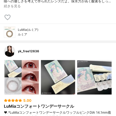
瞳への優しさを考えて作られたレンズだよ。保水力が高く酸素をしっ…
続きを見る
LuMia(ルミア)
ルミア
yk_free12636
5.00
LuMiaコンフォートワンデーサークル
❤︎.*⁡LuMiaコンフォートワンデーサークルワッフルピンク⁡DIA 14.1mm着