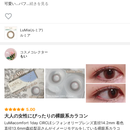
可愛い…パフ…
続きを見る
LuMia(ルミア)
ルミア
コスメコレクター
もい
5.00
大人の女性にぴったりの裸眼系カラコン
LuMiacomfort 1day CIRCLEシフォンオリーブレンズ直径14.2mm 着色
直径13.6mm森絵梨花さんがイメージモデルをしている裸眼系カラコ