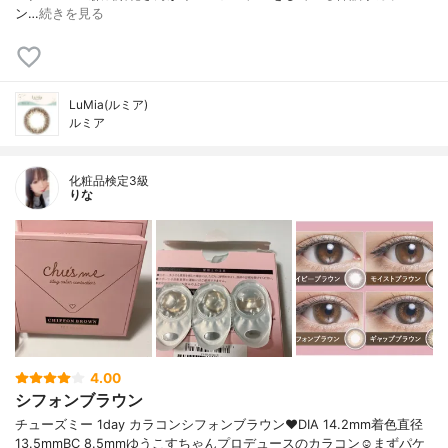
ン…
続きを見る
LuMia(ルミア)
ルミア
化粧品検定3級
りな
4.00
シフォンブラウン
チューズミー 1day カラコンシフォンブラウン❤️DIA 14.2mm着色直径
13.5mmBC 8.5mmゆうこすちゃんプロデュースのカラコン☺️まずパケ