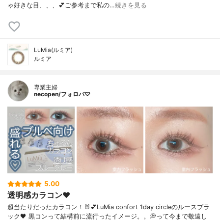
ゃ好きな目、、、💕ご参考まで私の…
続きを見る
LuMia(ルミア)
ルミア
専業主婦
necopen/フォロバ♡
5.00
透明感カラコン♥︎
超当たりだったカラコン！🐰💕LuMia confort 1day circleのルースブラ
ック🖤 黒コンって結構前に流行ったイメージ。。💭って今まで敬遠し