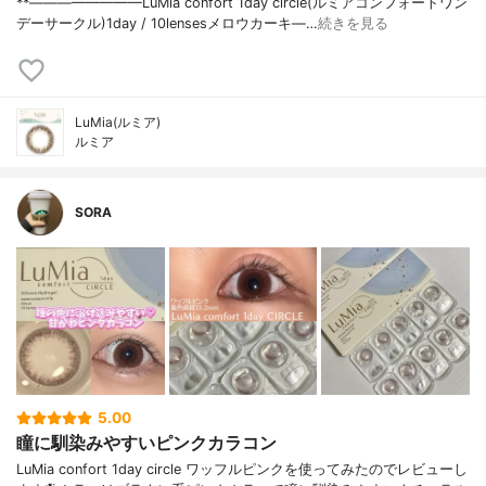
⁡**————————⁡LuMia confort 1day circle(ルミアコンフォートワン
デーサークル)⁡1day / 10lensesメロウカーキ⁡—…
続きを見る
LuMia(ルミア)
ルミア
SORA
5.00
瞳に馴染みやすいピンクカラコン
LuMia confort 1day circle ワッフルピンクを使ってみたのでレビューし