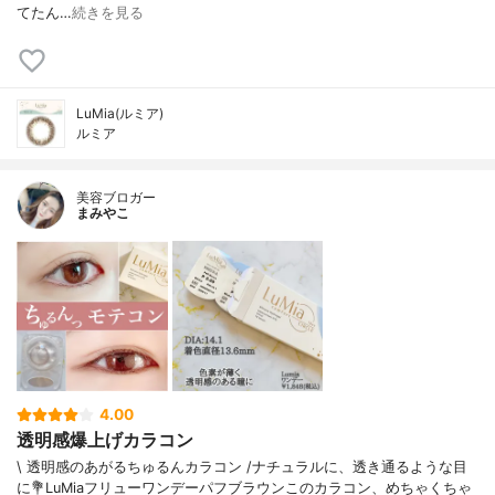
てたん…
続きを見る
LuMia(ルミア)
ルミア
美容ブロガー
まみやこ
4.00
透明感爆上げカラコン
\ 透明感のあがるちゅるんカラコン /⁡ナチュラルに、透き通るような目
に⁡⁡⁡💐LuMiaフリューワンデーパフブラウン⁡⁡このカラコン、めちゃくちゃ