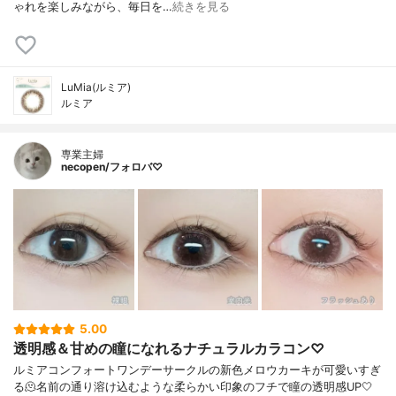
ゃれを楽しみながら、毎日を…
続きを見る
LuMia(ルミア)
ルミア
専業主婦
necopen/フォロバ♡
5.00
透明感＆甘めの瞳になれるナチュラルカラコン♡
ルミアコンフォートワンデーサークルの新色メロウカーキが可愛いすぎ
る🫠名前の通り溶け込むような柔らかい印象のフチで瞳の透明感UP🤍