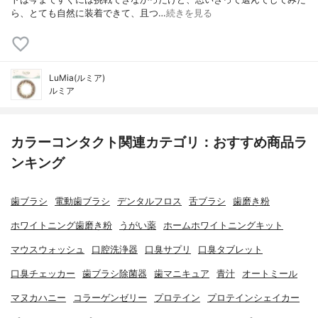
ら、とても自然に装着できて、且つ…
続きを見る
LuMia(ルミア)
ルミア
カラーコンタクト関連カテゴリ：おすすめ商品ラ
ンキング
歯ブラシ
電動歯ブラシ
デンタルフロス
舌ブラシ
歯磨き粉
ホワイトニング歯磨き粉
うがい薬
ホームホワイトニングキット
マウスウォッシュ
口腔洗浄器
口臭サプリ
口臭タブレット
口臭チェッカー
歯ブラシ除菌器
歯マニキュア
青汁
オートミール
マヌカハニー
コラーゲンゼリー
プロテイン
プロテインシェイカー