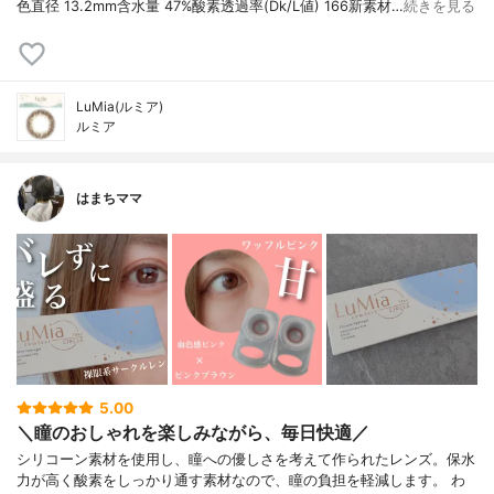
色直径 13.2mm含水量 47%酸素透過率(Dk/L値) 166⁡新素材…
続きを見る
LuMia(ルミア)
ルミア
はまちママ
5.00
＼瞳のおしゃれを楽しみながら、毎日快適／
シリコーン素材を使用し、瞳への優しさを考えて作られたレンズ。保水
力が高く酸素をしっかり通す素材なので、瞳の負担を軽減します。 わ