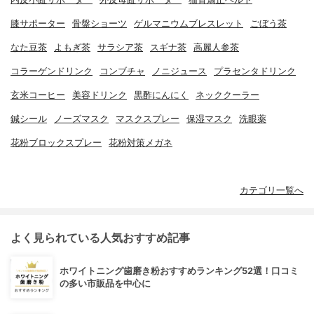
膝サポーター
骨盤ショーツ
ゲルマニウムブレスレット
ごぼう茶
なた豆茶
よもぎ茶
サラシア茶
スギナ茶
高麗人参茶
コラーゲンドリンク
コンブチャ
ノニジュース
プラセンタドリンク
玄米コーヒー
美容ドリンク
黒酢にんにく
ネッククーラー
鍼シール
ノーズマスク
マスクスプレー
保湿マスク
洗眼薬
花粉ブロックスプレー
花粉対策メガネ
カテゴリ一覧へ
よく見られている人気おすすめ記事
ホワイトニング歯磨き粉おすすめランキング52選！口コミ
の多い市販品を中心に