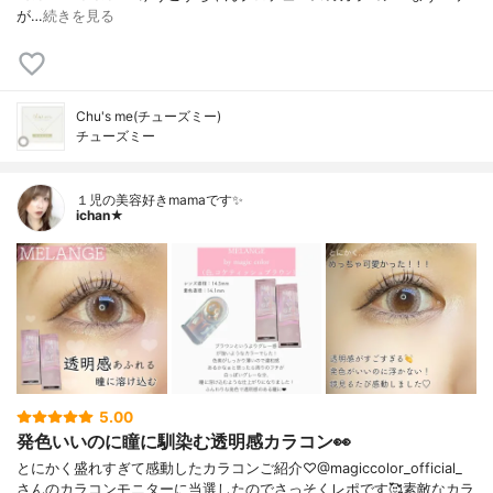
が…
続きを見る
Chu's me(チューズミー)
チューズミー
１児の美容好きmamaです✨
ichan★
5.00
発色いいのに瞳に馴染む透明感カラコン👀
とにかく盛れすぎて感動したカラコンご紹介♡@magiccolor_official_
さんのカラコンモニターに当選したのでさっそくレポです🥰素敵なカラ