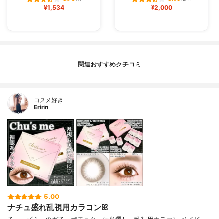
¥1,534
¥2,000
関連おすすめクチコミ
コスメ好き
Eririn
5.00
ナチュ盛れ乱視用カラコンꕤ