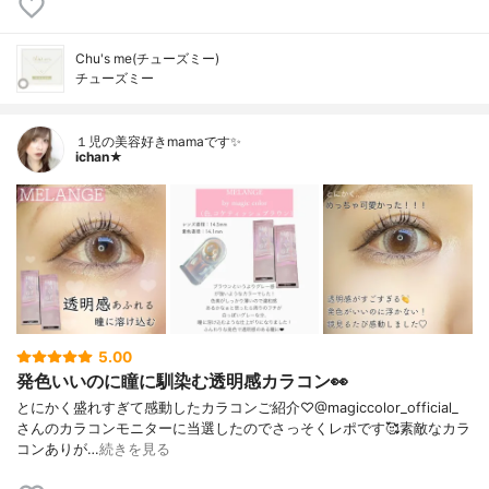
Chu's me(チューズミー)
チューズミー
１児の美容好きmamaです✨
ichan★
5.00
発色いいのに瞳に馴染む透明感カラコン👀
とにかく盛れすぎて感動したカラコンご紹介♡@magiccolor_official_
さんのカラコンモニターに当選したのでさっそくレポです🥰素敵なカラ
コンありが…
続きを見る