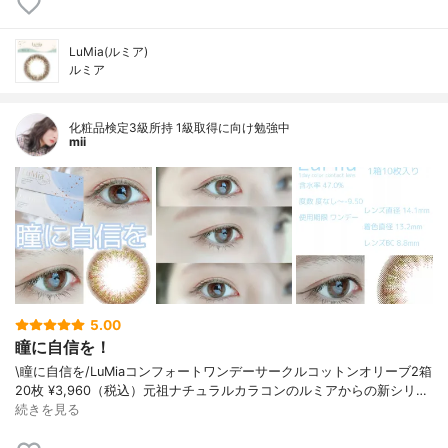
LuMia(ルミア)
ルミア
化粧品検定3級所持 1級取得に向け勉強中
mii
5.00
瞳に自信を！
\瞳に自信を/⁡⁡LuMia⁡コンフォートワンデーサークル⁡コットンオリーブ⁡⁡2箱
20枚 ¥3,960（税込）⁡⁡⁡元祖ナチュラルカラコンのルミアからの新シリ…
続きを見る