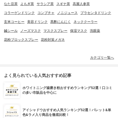
なた豆茶
よもぎ茶
サラシア茶
スギナ茶
高麗人参茶
コラーゲンドリンク
コンブチャ
ノニジュース
プラセンタドリンク
玄米コーヒー
美容ドリンク
黒酢にんにく
ネッククーラー
鍼シール
ノーズマスク
マスクスプレー
保湿マスク
洗眼薬
花粉ブロックスプレー
花粉対策メガネ
カテゴリ一覧へ
よく見られている人気おすすめ記事
ホワイトニング歯磨き粉おすすめランキング52選！口コミ
の多い市販品を中心に
アイシャドウおすすめ人気ランキング52選！パレット&単
色&ラメ入り商品を徹底比較！