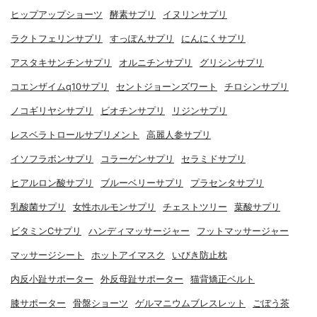
ヒップアップショーツ
酵素サプリ
イヌリンサプリ
ラクトフェリンサプリ
すっぽんサプリ
にんにくサプリ
アスタキサンチンサプリ
オルニチンサプリ
グリシンサプリ
コエンザイムq10サプリ
セントジョーンズワート
チロシンサプリ
ノコギリヤシサプリ
ビオチンサプリ
リジンサプリ
レスベラトロールサプリメント
高麗人参サプリ
イソフラボンサプリ
コラーゲンサプリ
セラミドサプリ
ヒアルロン酸サプリ
ブルーベリーサプリ
プラセンタサプリ
乳酸菌サプリ
女性ホルモンサプリ
チェストツリー
葉酸サプリ
ビタミンCサプリ
ハンディマッサージャー
フットマッサージャー
マッサージシート
ホットアイマスク
いびき防止枕
内反小趾サポーター
外反母趾サポーター
猫背矯正ベルト
膝サポーター
骨盤ショーツ
ゲルマニウムブレスレット
ごぼう茶