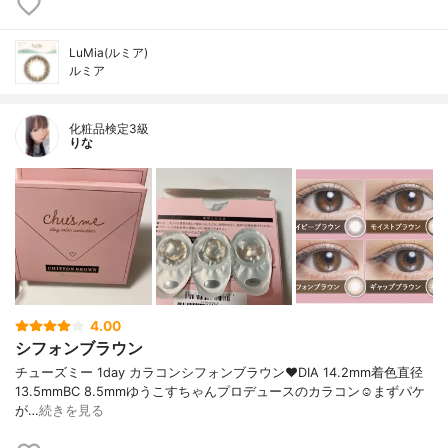
LuMia(ルミア)
ルミア
化粧品検定3級
りな
4.00
シフォンブラウン
チューズミー 1day カラコンシフォンブラウン❤️DIA 14.2mm着色直径
13.5mmBC 8.5mmゆうこすちゃんプロデュースのカラコン☺️まずパケ
が…
続きを見る