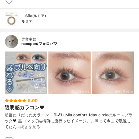
LuMia(ルミア)
ルミア
専業主婦
necopen/フォロバ♡
5.00
透明感カラコン♥︎
超当たりだったカラコン！🐰💕LuMia confort 1day circleのルースブラ
ック🖤 黒コンって結構前に流行ったイメージ。。💭って今まで敬遠し
てたん…
続きを見る