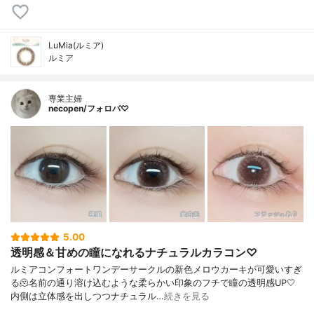
LuMia(ルミア)
ルミア
専業主婦
necopen/フォロバ♡
5.00
透明感＆甘めの瞳になれるナチュラルカラコン♡
ルミアコンフォートワンデーサークルの新色メロウカーキが可愛いすぎ
る🫠名前の通り溶け込むような柔らかい印象のフチで瞳の透明感UP🤍
内側は立体感を出しつつナチュラル…
続きを見る