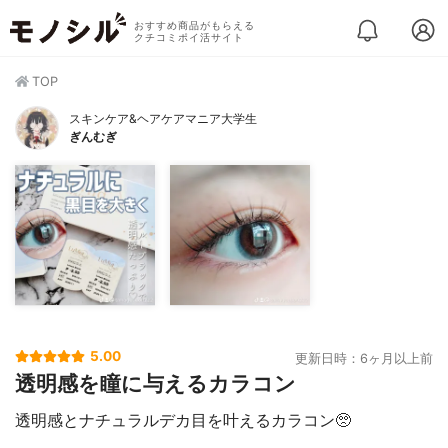
おすすめ商品がもらえる
クチコミポイ活サイト
TOP
スキンケア&ヘアケアマニア大学生
ぎんむぎ
5.00
更新日時：6ヶ月以上前
透明感を瞳に与えるカラコン
透明感とナチュラルデカ目を叶えるカラコン🥺