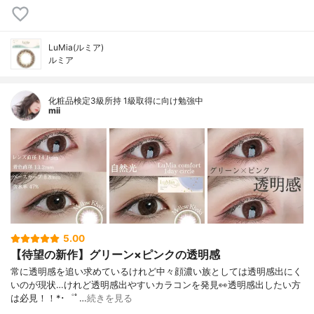
LuMia(ルミア)
ルミア
化粧品検定3級所持 1級取得に向け勉強中
mii
5.00
【待望の新作】グリーン×ピンクの透明感⁡
常に透明感を追い求めているけれど⁡中々顔濃い族としては透明感出にく
いのが現状…⁡⁡けれど透明感出やすいカラコンを発見👀⁡透明感出したい方
は必見！！⁡⁡⁡*･゜ﾟ…
続きを見る