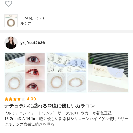
LuMia(ルミア)
ルミア
yk_free12636
4.00
ナチュラルに盛れる♡瞳に優しいカラコン
︎.*ルミアコンフォートワンデーサークル⁡メロウカーキ着色直径
13.2mmDIA 14.1mm⁡瞳に優しい新素材シリコーンハイドゲル使用のサー
クルレンズ😊⁡瞳…
続きを見る