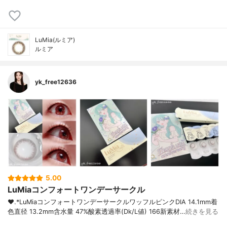
LuMia(ルミア)
ルミア
yk_free12636
5.00
LuMiaコンフォートワンデーサークル
❤︎.*⁡LuMiaコンフォートワンデーサークルワッフルピンク⁡DIA 14.1mm着
色直径 13.2mm含水量 47%酸素透過率(Dk/L値) 166⁡新素材…
続きを見る