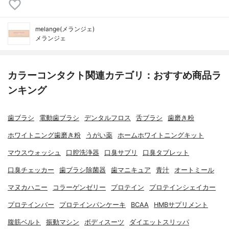
melange(メランジェ)
メランジェ
カラーコンタクト関連カテゴリ：おすすめ商品ラ
ンキング
歯ブラシ
電動歯ブラシ
デンタルフロス
舌ブラシ
歯磨き粉
ホワイトニング歯磨き粉
うがい薬
ホームホワイトニングキット
マウスウォッシュ
口腔洗浄器
口臭サプリ
口臭タブレット
口臭チェッカー
歯ブラシ除菌器
歯マニキュア
青汁
オートミール
マヌカハニー
コラーゲンゼリー
プロテイン
プロテインシェイカー
プロテインバー
プロテインパンケーキ
BCAA
HMBサプリメント
腹筋ベルト
振動マシン
ボディスーツ
ダイエットスリッパ