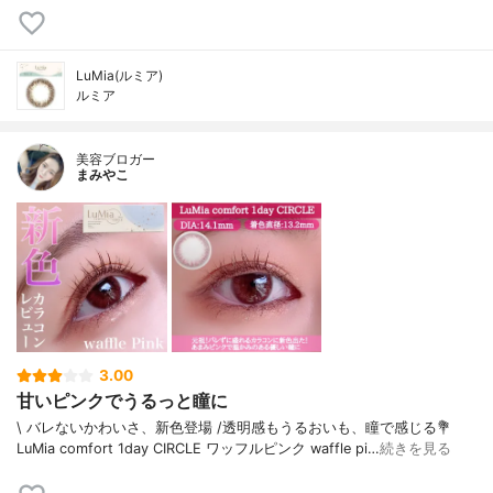
LuMia(ルミア)
ルミア
美容ブロガー
まみやこ
3.00
甘いピンクでうるっと瞳に
\ バレないかわいさ、新色登場 /⁡透明感もうるおいも、瞳で感じる⁡⁡💐
LuMia comfort 1day CIRCLE ワッフルピンク waffle pi…
続きを見る