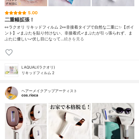
5.00
二重幅拡張！
👀ラクオリ リキッドフィルム 2👀非接着タイプで自然な二重に✨【ポイ
ント】✓まぶたを貼り付けない、非接着式✓まぶたが引っ張られず、ま
ぶたに優しい✓伏し目になって…
続きを見る
LAQUALI(ラクオリ)
リキッドフィルム 2
ヘアーメイクアップアーティスト
cos.rioca