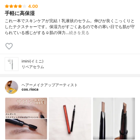
4.00
手軽に高保湿
これ一本でスキンケアが完結！乳液状のセラム。伸びが良くこっくりと
したテクスチャーです。保湿力がすごくあるので冬の寒い日でも肌が守
られている感じがする☺️肌の弾力…
続きを見る
imini(イミニ)
リペアセラム
ヘアーメイクアップアーティスト
cos.rioca