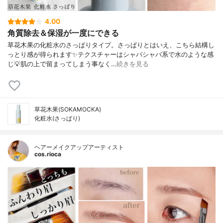
4.00
角質除去＆保湿が一度にできる
草花木果の化粧水のさっぱりタイプ。さっぱりとはいえ、こちら結構し
っとり感が得られます✨テクスチャーはシャバシャバ系で水のような感
じ💡肌の上で留まってしまう事なく…
続きを見る
草花木果(SOKAMOCKA)
化粧水(さっぱり)
ヘアーメイクアップアーティスト
cos.rioca