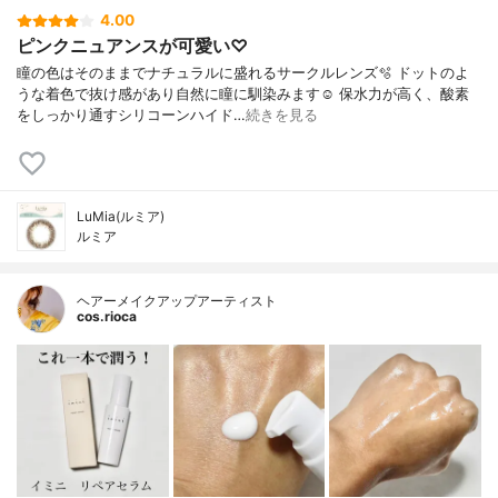
4.00
ピンクニュアンスが可愛い♡
瞳の色はそのままでナチュラルに盛れるサークルレンズ🫧 ドットのよ
うな着色で抜け感があり自然に瞳に馴染みます☺️ 保水力が高く、酸素
をしっかり通すシリコーンハイド…
続きを見る
LuMia(ルミア)
ルミア
ヘアーメイクアップアーティスト
cos.rioca