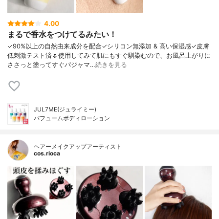
4.00
まるで香水をつけてるみたい！
✓90%以上の自然由来成分を配合✓シリコン無添加 & 高い保湿感✓皮膚
低刺激テスト済🌷使用してみて肌にもすぐ馴染むので、お風呂上がりに
ささっと塗ってすぐパジャマ…
続きを見る
JUL7ME(ジュライミー)
パフュームボディローション
ヘアーメイクアップアーティスト
cos.rioca