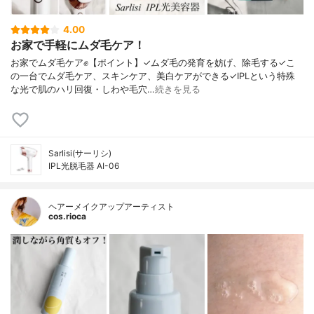
4.00
お家で手軽にムダ毛ケア！
お家でムダ毛ケア✊【ポイント】✓ムダ毛の発育を妨げ、除毛する✓こ
の一台でムダ毛ケア、スキンケア、美白ケアができる✓IPLという特殊
な光で肌のハリ回復・しわや毛穴…
続きを見る
Sarlisi(サーリシ)
IPL光脱毛器 AI-06
ヘアーメイクアップアーティスト
cos.rioca