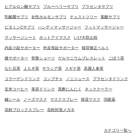
ヒアルロン酸サプリ
ブルーベリーサプリ
プラセンタサプリ
乳酸菌サプリ
女性ホルモンサプリ
チェストツリー
葉酸サプリ
ビタミンCサプリ
ハンディマッサージャー
フットマッサージャー
マッサージシート
ホットアイマスク
いびき防止枕
内反小趾サポーター
外反母趾サポーター
猫背矯正ベルト
膝サポーター
骨盤ショーツ
ゲルマニウムブレスレット
ごぼう茶
なた豆茶
よもぎ茶
サラシア茶
スギナ茶
高麗人参茶
コラーゲンドリンク
コンブチャ
ノニジュース
プラセンタドリンク
玄米コーヒー
美容ドリンク
黒酢にんにく
ネッククーラー
鍼シール
ノーズマスク
マスクスプレー
保湿マスク
洗眼薬
花粉ブロックスプレー
花粉対策メガネ
カテゴリ一覧へ