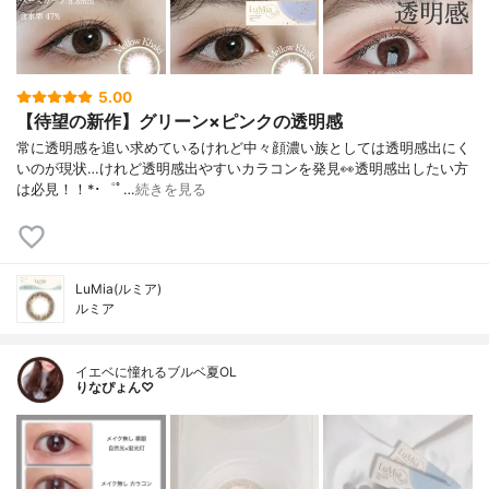
5.00
【待望の新作】グリーン×ピンクの透明感⁡
常に透明感を追い求めているけれど⁡中々顔濃い族としては透明感出にく
いのが現状…⁡⁡けれど透明感出やすいカラコンを発見👀⁡透明感出したい方
は必見！！⁡⁡⁡*･゜ﾟ…
続きを見る
LuMia(ルミア)
ルミア
イエベに憧れるブルベ夏OL
りなぴょん♡