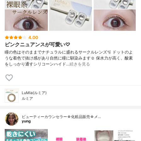
4.00
ピンクニュアンスが可愛い♡
瞳の色はそのままでナチュラルに盛れるサークルレンズ🫧 ドットのよ
うな着色で抜け感があり自然に瞳に馴染みます☺️ 保水力が高く、酸素
をしっかり通すシリコーンハイド…
続きを見る
LuMia(ルミア)
ルミア
ビューティーカウンセラー☆化粧品販売☆メ…
yung