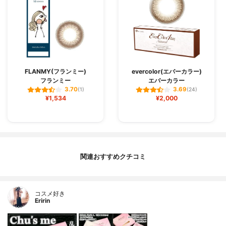
FLANMY(フランミー)
evercolor(エバーカラー)
フランミー
エバーカラー
3.70
3.69
(1)
(24)
¥1,534
¥2,000
関連おすすめクチコミ
コスメ好き
Eririn