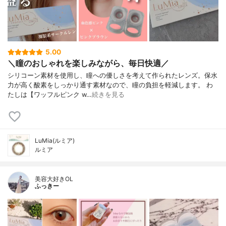
5.00
＼瞳のおしゃれを楽しみながら、毎日快適／
シリコーン素材を使用し、瞳への優しさを考えて作られたレンズ。保水
力が高く酸素をしっかり通す素材なので、瞳の負担を軽減します。 わ
たしは【ワッフルピンク w…
続きを見る
LuMia(ルミア)
ルミア
美容大好きOL
ふっきー