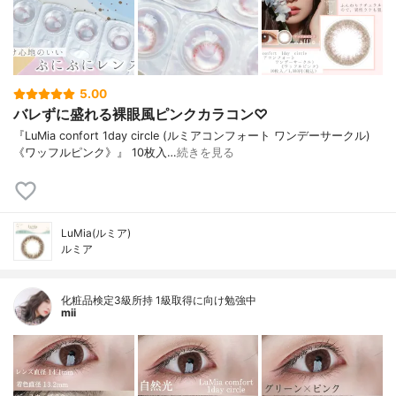
5.00
バレずに盛れる裸眼風ピンクカラコン♡
『LuMia confort 1day circle (ルミアコンフォート ワンデーサークル)
《ワッフルピンク》』 10枚入…
続きを見る
LuMia(ルミア)
ルミア
化粧品検定3級所持 1級取得に向け勉強中
mii