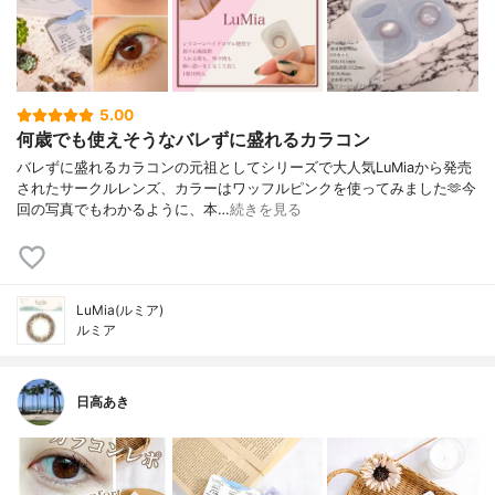
5.00
何歳でも使えそうなバレずに盛れるカラコン
バレずに盛れるカラコンの元祖としてシリーズで大人気LuMiaから発売
されたサークルレンズ、カラーはワッフルピンクを使ってみました🫶今
回の写真でもわかるように、本…
続きを見る
LuMia(ルミア)
ルミア
日高あき