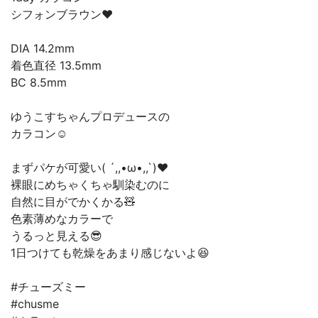
シフォンブラウン❤️
DIA 14.2mm
着色直径 13.5mm
BC 8.5mm
ゆうこすちゃんプロデュースの
カラコン☺️
まずパケが可愛い( ´,,•ω•,,`)❤️
裸眼にめちゃくちゃ馴染むのに
自然に目がでかくかる🧸
色素薄めなカラーで
うるっと見える😎
1日つけても乾燥をあまり感じないよ😆
#チューズミー
#chusme