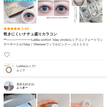
5.00
乾きにくいナチュ盛りカラコン
**————————⁡LuMia confort 1day circle(ルミアコンフォートワン
デーサークル)⁡1day / 10lensesワッフルピンク⁡—…
続きを見る
LuMia(ルミア)
ルミア
美容大好きOL
ふっきー