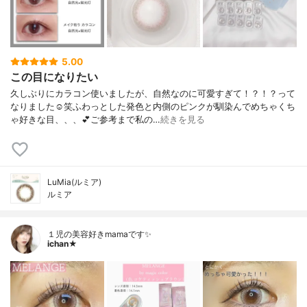
5.00
この目になりたい
久しぶりにカラコン使いましたが、自然なのに可愛すぎて！？！？って
なりました☺笑ふわっとした発色と内側のピンクが馴染んでめちゃくち
ゃ好きな目、、、💕ご参考まで私の…
続きを見る
LuMia(ルミア)
ルミア
１児の美容好きmamaです✨
ichan★