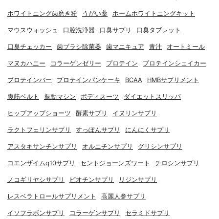
ホワイトニング歯磨き粉
うがい薬
ホームホワイトニングキット
マウスウォッシュ
口腔洗浄器
口臭サプリ
口臭タブレット
口臭チェッカー
歯ブラシ除菌器
歯マニキュア
青汁
オートミール
マヌカハニー
コラーゲンゼリー
プロテイン
プロテインシェイカー
プロテインバー
プロテインパンケーキ
BCAA
HMBサプリメント
腹筋ベルト
振動マシン
ボディスーツ
ダイエットスリッパ
ヒップアップショーツ
酵素サプリ
イヌリンサプリ
ラクトフェリンサプリ
すっぽんサプリ
にんにくサプリ
アスタキサンチンサプリ
オルニチンサプリ
グリシンサプリ
コエンザイムq10サプリ
セントジョーンズワート
チロシンサプリ
ノコギリヤシサプリ
ビオチンサプリ
リジンサプリ
レスベラトロールサプリメント
高麗人参サプリ
イソフラボンサプリ
コラーゲンサプリ
セラミドサプリ