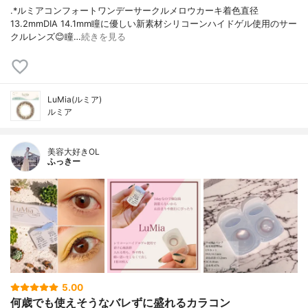
︎.*ルミアコンフォートワンデーサークル⁡メロウカーキ着色直径
13.2mmDIA 14.1mm⁡瞳に優しい新素材シリコーンハイドゲル使用のサー
クルレンズ😊⁡瞳…
続きを見る
LuMia(ルミア)
ルミア
美容大好きOL
ふっきー
5.00
何歳でも使えそうなバレずに盛れるカラコン