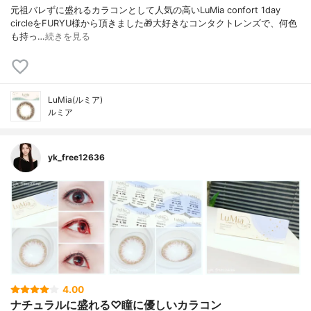
元祖バレずに盛れるカラコンとして人気の高いLuMia confort 1day
circleをFURYU様から頂きました🎁大好きなコンタクトレンズで、何色
も持っ…
続きを見る
LuMia(ルミア)
ルミア
yk_free12636
4.00
ナチュラルに盛れる♡瞳に優しいカラコン