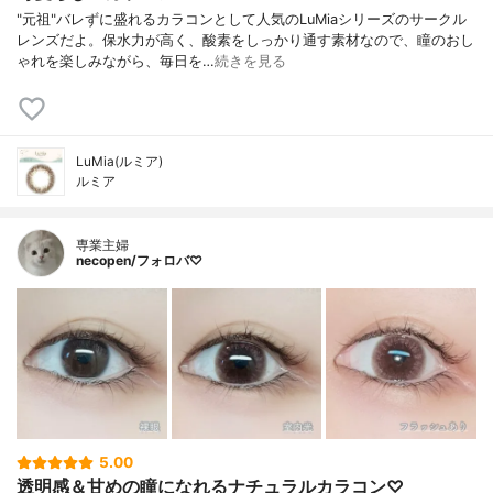
"元祖"バレずに盛れるカラコンとして人気のLuMiaシリーズのサークル
レンズだよ。保水力が高く、酸素をしっかり通す素材なので、瞳のおし
ゃれを楽しみながら、毎日を…
続きを見る
LuMia(ルミア)
ルミア
専業主婦
necopen/フォロバ♡
5.00
透明感＆甘めの瞳になれるナチュラルカラコン♡