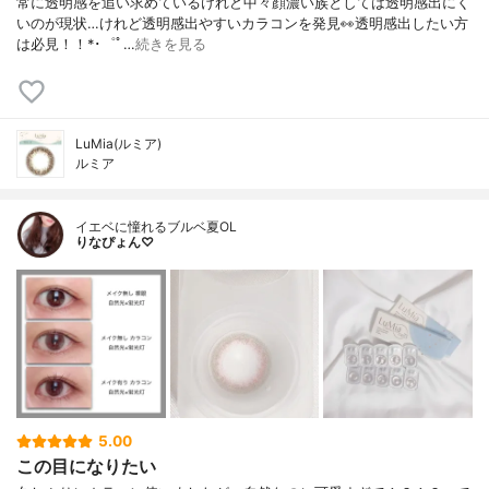
常に透明感を追い求めているけれど⁡中々顔濃い族としては透明感出にく
いのが現状…⁡⁡けれど透明感出やすいカラコンを発見👀⁡透明感出したい方
は必見！！⁡⁡⁡*･゜ﾟ…
続きを見る
LuMia(ルミア)
ルミア
イエベに憧れるブルベ夏OL
りなぴょん♡
5.00
この目になりたい