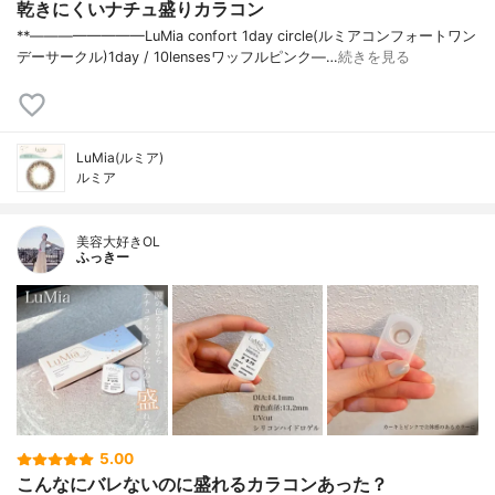
乾きにくいナチュ盛りカラコン
**————————⁡LuMia confort 1day circle(ルミアコンフォートワン
デーサークル)⁡1day / 10lensesワッフルピンク⁡—…
続きを見る
LuMia(ルミア)
ルミア
美容大好きOL
ふっきー
5.00
こんなにバレないのに盛れるカラコンあった？