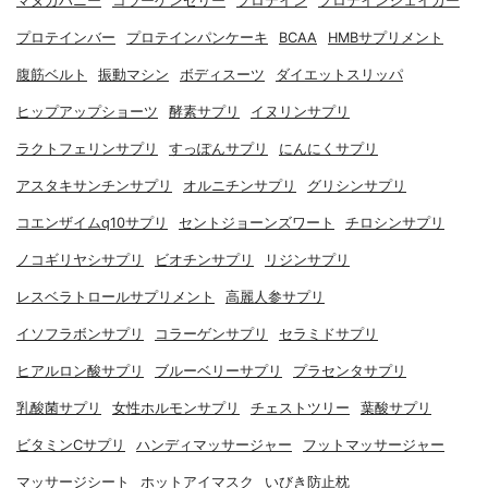
マヌカハニー
コラーゲンゼリー
プロテイン
プロテインシェイカー
プロテインバー
プロテインパンケーキ
BCAA
HMBサプリメント
腹筋ベルト
振動マシン
ボディスーツ
ダイエットスリッパ
ヒップアップショーツ
酵素サプリ
イヌリンサプリ
ラクトフェリンサプリ
すっぽんサプリ
にんにくサプリ
アスタキサンチンサプリ
オルニチンサプリ
グリシンサプリ
コエンザイムq10サプリ
セントジョーンズワート
チロシンサプリ
ノコギリヤシサプリ
ビオチンサプリ
リジンサプリ
レスベラトロールサプリメント
高麗人参サプリ
イソフラボンサプリ
コラーゲンサプリ
セラミドサプリ
ヒアルロン酸サプリ
ブルーベリーサプリ
プラセンタサプリ
乳酸菌サプリ
女性ホルモンサプリ
チェストツリー
葉酸サプリ
ビタミンCサプリ
ハンディマッサージャー
フットマッサージャー
マッサージシート
ホットアイマスク
いびき防止枕