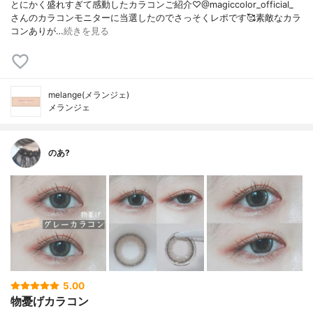
とにかく盛れすぎて感動したカラコンご紹介♡@magiccolor_official_
さんのカラコンモニターに当選したのでさっそくレポです🥰素敵なカラ
コンありが…
続きを見る
melange(メランジェ)
メランジェ
のあ?
5.00
物憂げカラコン