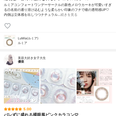
ルミアコンフォートワンデーサークルの新色メロウカーキが可愛いすぎ
る🫠名前の通り溶け込むような柔らかい印象のフチで瞳の透明感UP🤍
内側は立体感を出しつつナチュラル…
続きを見る
LuMia(ルミア)
ルミア
美容大好き女子大生
優亜
5.00
バレずに盛れる裸眼風ピンクカラコン♡