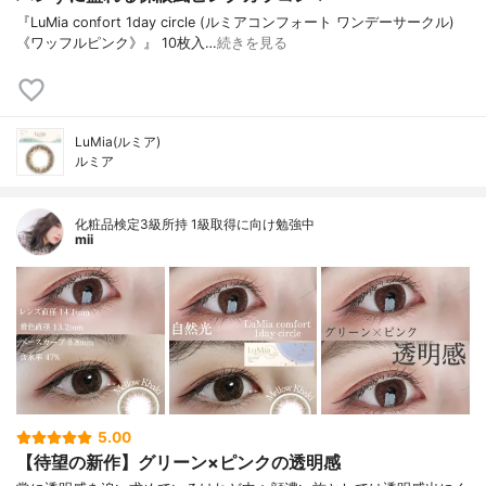
『LuMia confort 1day circle (ルミアコンフォート ワンデーサークル)
《ワッフルピンク》』 10枚入…
続きを見る
LuMia(ルミア)
ルミア
化粧品検定3級所持 1級取得に向け勉強中
mii
5.00
【待望の新作】グリーン×ピンクの透明感⁡