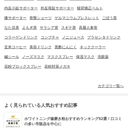
内反小趾サポーター
外反母趾サポーター
猫背矯正ベルト
膝サポーター
骨盤ショーツ
ゲルマニウムブレスレット
ごぼう茶
なた豆茶
よもぎ茶
サラシア茶
スギナ茶
高麗人参茶
コラーゲンドリンク
コンブチャ
ノニジュース
プラセンタドリンク
玄米コーヒー
美容ドリンク
黒酢にんにく
ネッククーラー
鍼シール
ノーズマスク
マスクスプレー
保湿マスク
洗眼薬
花粉ブロックスプレー
花粉対策メガネ
カテゴリ一覧へ
よく見られている人気おすすめ記事
ホワイトニング歯磨き粉おすすめランキング52選！口コミ
の多い市販品を中心に