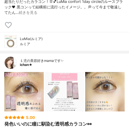
超当たりだったカラコン！🐰💕LuMia confort 1day circleのルースブラ
ック🖤 黒コンって結構前に流行ったイメージ。。💭って今まで敬遠し
てたん…
続きを見る
LuMia(ルミア)
ルミア
１児の美容好きmamaです✨
ichan★
5.00
発色いいのに瞳に馴染む透明感カラコン👀