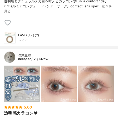
透明感とナチュラルデカ目を叶えるカラコン🥺LuMia confort 1day
circleルミアコンフォートワンデーサークルcontact lens spec…
続きを
見る
LuMia(ルミア)
ルミア
専業主婦
necopen/フォロバ♡
5.00
透明感カラコン♥︎