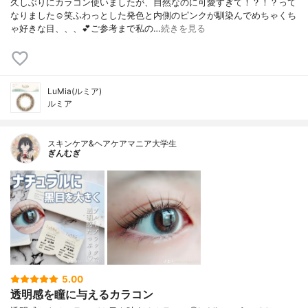
久しぶりにカラコン使いましたが、自然なのに可愛すぎて！？！？って
なりました☺笑ふわっとした発色と内側のピンクが馴染んでめちゃくち
ゃ好きな目、、、💕ご参考まで私の…
続きを見る
LuMia(ルミア)
ルミア
スキンケア&ヘアケアマニア大学生
ぎんむぎ
5.00
透明感を瞳に与えるカラコン