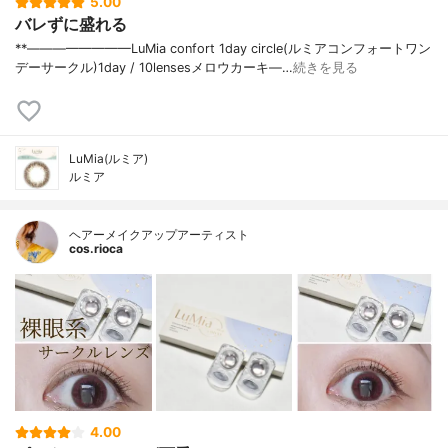
5.00
バレずに盛れる
⁡**————————⁡LuMia confort 1day circle(ルミアコンフォートワン
デーサークル)⁡1day / 10lensesメロウカーキ⁡—…
続きを見る
LuMia(ルミア)
ルミア
ヘアーメイクアップアーティスト
cos.rioca
4.00