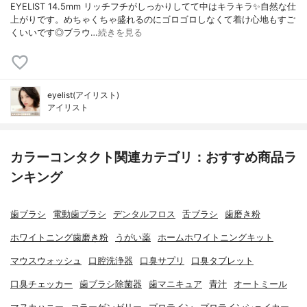
EYELIST 14.5mm リッチフチがしっかりしてて中はキラキラ✨自然な仕
上がりです。めちゃくちゃ盛れるのにゴロゴロしなくて着け心地もすご
くいいです◎ブラウ…
続きを見る
eyelist(アイリスト)
アイリスト
カラーコンタクト関連カテゴリ：おすすめ商品ラ
ンキング
歯ブラシ
電動歯ブラシ
デンタルフロス
舌ブラシ
歯磨き粉
ホワイトニング歯磨き粉
うがい薬
ホームホワイトニングキット
マウスウォッシュ
口腔洗浄器
口臭サプリ
口臭タブレット
口臭チェッカー
歯ブラシ除菌器
歯マニキュア
青汁
オートミール