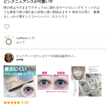
ピンクニュアンスが可愛い♡
瞳の色はそのままでナチュラルに盛れるサークルレンズ🫧 ドットのよ
うな着色で抜け感があり自然に瞳に馴染みます☺️ 保水力が高く、酸素
をしっかり通すシリコーンハイド…
続きを見る
LuMia(ルミア)
ルミア
ビューティーカウンセラー☆化粧品販売☆メ…
yung
5.00