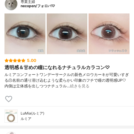
専業主婦
necopen/フォロバ♡
5.00
透明感＆甘めの瞳になれるナチュラルカラコン♡
ルミアコンフォートワンデーサークルの新色メロウカーキが可愛いすぎ
る🫠名前の通り溶け込むような柔らかい印象のフチで瞳の透明感UP🤍
内側は立体感を出しつつナチュラル…
続きを見る
LuMia(ルミア)
ルミア