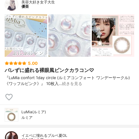
美容大好き女子大生
優亜
5.00
バレずに盛れる裸眼風ピンクカラコン♡
『LuMia confort 1day circle (ルミアコンフォート ワンデーサークル)
《ワッフルピンク》』 10枚入…
続きを見る
LuMia(ルミア)
ルミア
イエベに憧れるブルベ夏OL