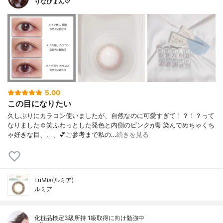
りなぴょん♡
5.00
この目になりたい
久しぶりにカラコン使いましたが、自然なのに可愛すぎて！？！？って
なりました☺笑ふわっとした発色と内側のピンクが馴染んでめちゃくち
ゃ好きな目、、、💕ご参考まで私の…
続きを見る
LuMia(ルミア)
ルミア
化粧品検定3級所持 1級取得に向け勉強中