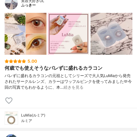
美容大好きOL
ふっきー
5.00
何歳でも使えそうなバレずに盛れるカラコン
バレずに盛れるカラコンの元祖としてシリーズで大人気LuMiaから発売
されたサークルレンズ、カラーはワッフルピンクを使ってみました🫶今
回の写真でもわかるように、本…
続きを見る
LuMia(ルミア)
ルミア