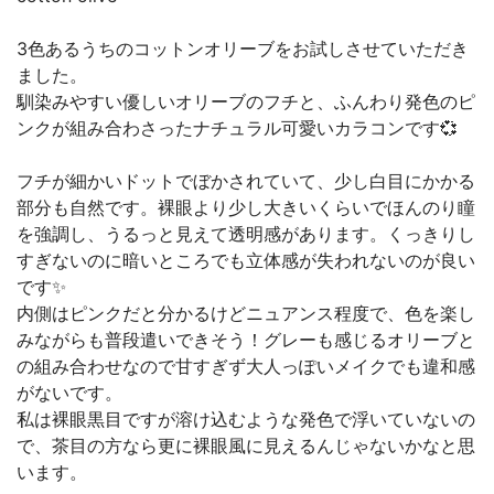
3色あるうちのコットンオリーブをお試しさせていただき
ました。
馴染みやすい優しいオリーブのフチと、ふんわり発色のピ
ンクが組み合わさったナチュラル可愛いカラコンです💞
フチが細かいドットでぼかされていて、少し白目にかかる
部分も自然です。裸眼より少し大きいくらいでほんのり瞳
を強調し、うるっと見えて透明感があります。くっきりし
すぎないのに暗いところでも立体感が失われないのが良い
です✨
内側はピンクだと分かるけどニュアンス程度で、色を楽し
みながらも普段遣いできそう！グレーも感じるオリーブと
の組み合わせなので甘すぎず大人っぽいメイクでも違和感
がないです。
私は裸眼黒目ですが溶け込むような発色で浮いていないの
で、茶目の方なら更に裸眼風に見えるんじゃないかなと思
います。