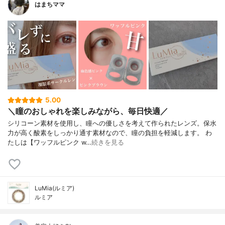
はまちママ
5.00
＼瞳のおしゃれを楽しみながら、毎日快適／
シリコーン素材を使用し、瞳への優しさを考えて作られたレンズ。保水
力が高く酸素をしっかり通す素材なので、瞳の負担を軽減します。 わ
たしは【ワッフルピンク w…
続きを見る
LuMia(ルミア)
ルミア