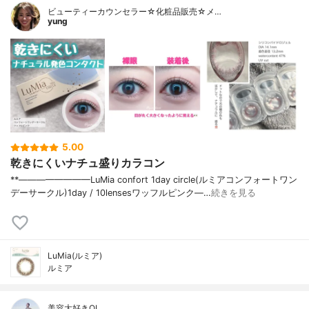
ビューティーカウンセラー☆化粧品販売☆メ…
yung
5.00
乾きにくいナチュ盛りカラコン
**————————⁡LuMia confort 1day circle(ルミアコンフォートワン
デーサークル)⁡1day / 10lensesワッフルピンク⁡—…
続きを見る
LuMia(ルミア)
ルミア
美容大好きOL