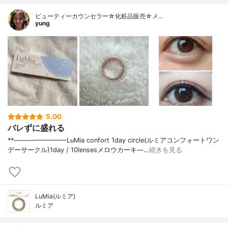
ビューティーカウンセラー☆化粧品販売☆メ…
yung
5.00
バレずに盛れる
⁡**————————⁡LuMia confort 1day circle(ルミアコンフォートワン
デーサークル)⁡1day / 10lensesメロウカーキ⁡—…
続きを見る
LuMia(ルミア)
ルミア