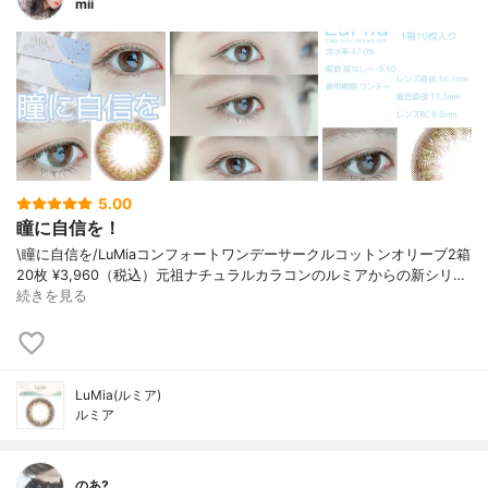
mii
5.00
瞳に自信を！
\瞳に自信を/⁡⁡LuMia⁡コンフォートワンデーサークル⁡コットンオリーブ⁡⁡2箱
20枚 ¥3,960（税込）⁡⁡⁡元祖ナチュラルカラコンのルミアからの新シリ…
続きを見る
LuMia(ルミア)
ルミア
のあ?