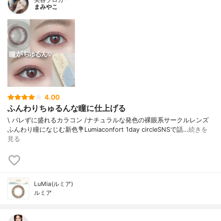
まみやこ
4.00
ふんわりちゅるんな瞳に仕上げる
\ バレずに盛れるカラコン /⁡ナチュラルな発色の裸眼系サークルレンズ
ふんわり瞳になじむ新色⁡⁡💐Lumiaconfort 1day circle⁡⁡SNSで話…
続きを
見る
LuMia(ルミア)
ルミア