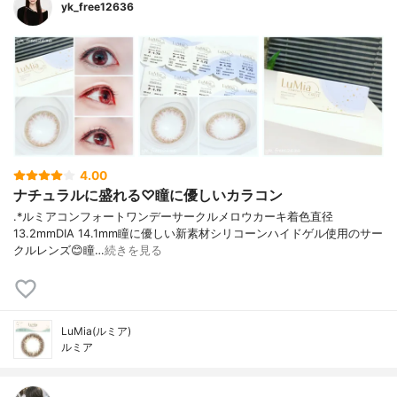
yk_free12636
4.00
ナチュラルに盛れる♡瞳に優しいカラコン
︎.*ルミアコンフォートワンデーサークル⁡メロウカーキ着色直径
13.2mmDIA 14.1mm⁡瞳に優しい新素材シリコーンハイドゲル使用のサー
クルレンズ😊⁡瞳…
続きを見る
LuMia(ルミア)
ルミア