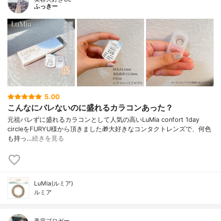
ふっきー
5.00
こんなにバレないのに盛れるカラコンあった？
元祖バレずに盛れるカラコンとして人気の高いLuMia confort 1day
circleをFURYU様から頂きました🎁大好きなコンタクトレンズで、何色
も持っ…
続きを見る
LuMia(ルミア)
ルミア
美容ブロガー