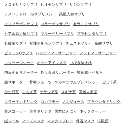
ノコギリヤシサプリ
ビオチンサプリ
リジンサプリ
レスベラトロールサプリメント
高麗人参サプリ
イソフラボンサプリ
コラーゲンサプリ
セラミドサプリ
ヒアルロン酸サプリ
ブルーベリーサプリ
プラセンタサプリ
乳酸菌サプリ
女性ホルモンサプリ
チェストツリー
葉酸サプリ
ビタミンCサプリ
ハンディマッサージャー
フットマッサージャー
マッサージシート
ホットアイマスク
いびき防止枕
内反小趾サポーター
外反母趾サポーター
猫背矯正ベルト
膝サポーター
骨盤ショーツ
ゲルマニウムブレスレット
ごぼう茶
なた豆茶
よもぎ茶
サラシア茶
スギナ茶
高麗人参茶
コラーゲンドリンク
コンブチャ
ノニジュース
プラセンタドリンク
玄米コーヒー
美容ドリンク
黒酢にんにく
ネッククーラー
鍼シール
ノーズマスク
マスクスプレー
保湿マスク
洗眼薬