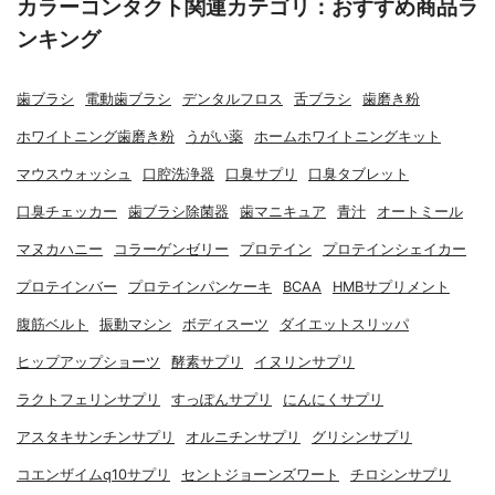
カラーコンタクト関連カテゴリ：おすすめ商品ラ
ンキング
歯ブラシ
電動歯ブラシ
デンタルフロス
舌ブラシ
歯磨き粉
ホワイトニング歯磨き粉
うがい薬
ホームホワイトニングキット
マウスウォッシュ
口腔洗浄器
口臭サプリ
口臭タブレット
口臭チェッカー
歯ブラシ除菌器
歯マニキュア
青汁
オートミール
マヌカハニー
コラーゲンゼリー
プロテイン
プロテインシェイカー
プロテインバー
プロテインパンケーキ
BCAA
HMBサプリメント
腹筋ベルト
振動マシン
ボディスーツ
ダイエットスリッパ
ヒップアップショーツ
酵素サプリ
イヌリンサプリ
ラクトフェリンサプリ
すっぽんサプリ
にんにくサプリ
アスタキサンチンサプリ
オルニチンサプリ
グリシンサプリ
コエンザイムq10サプリ
セントジョーンズワート
チロシンサプリ