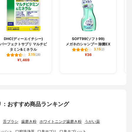
DHC(ディーエイチシー)
SOFT99(ソフト99)
パーフェクトサプリ マルチビ
メガネのシャンプー 除菌EX
タミン&ミネラル
3.15
(2)
¥36
3.15
(28)
¥1,469
リ：おすすめ商品ランキング
舌ブラシ
歯磨き粉
ホワイトニング歯磨き粉
うがい薬
ォッシュ
口腔洗浄器
口臭サプリ
口臭タブレット