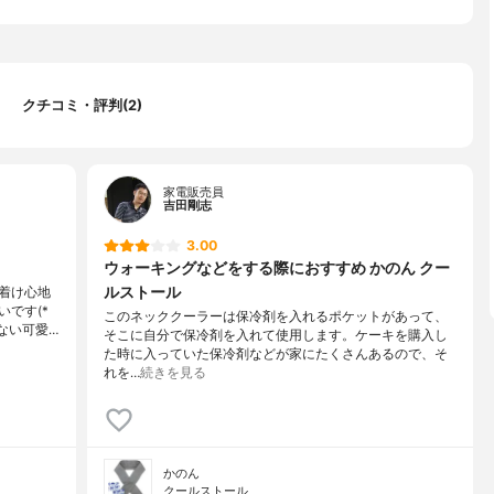
クチコミ・評判(2)
家電販売員
吉田剛志
3.00
ウォーキングなどをする際におすすめ かのん クー
ルストール
着け心地
です(*
このネッククーラーは保冷剤を入れるポケットがあって、
ない可愛…
そこに自分で保冷剤を入れて使用します。ケーキを購入し
た時に入っていた保冷剤などが家にたくさんあるので、そ
れを…
続きを見る
かのん
クールストール