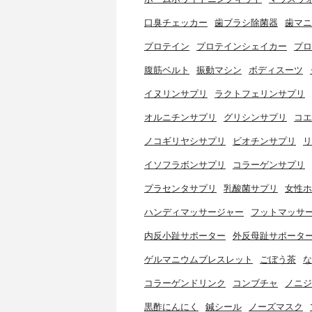
口臭チェッカー
歯ブラシ除菌器
歯マニ
プロテイン
プロテインシェイカー
プロ
腹筋ベルト
振動マシン
ボディスーツ
イヌリンサプリ
ラクトフェリンサプリ
オルニチンサプリ
グリシンサプリ
コエ
ノコギリヤシサプリ
ビオチンサプリ
リ
イソフラボンサプリ
コラーゲンサプリ
プラセンタサプリ
乳酸菌サプリ
女性ホ
ハンディマッサージャー
フットマッサ
内反小趾サポーター
外反母趾サポータ
ゲルマニウムブレスレット
ごぼう茶
な
コラーゲンドリンク
コンブチャ
ノニジ
黒酢にんにく
鍼シール
ノーズマスク