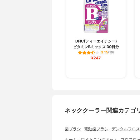
DHC(ディーエイチシー)
ビタミンBミックス 30日分
3.15
(19)
¥247
ネッククーラー関連カテゴ
歯ブラシ
電動歯ブラシ
デンタルフロス
ホームホワイトニングキット
マウスウ