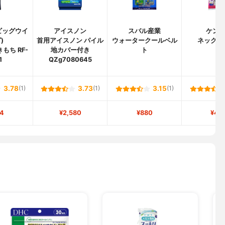
(ビッグウイ
アイスノン
スバル産業
ケン
)
首用アイスノン パイル
ウォータークールベル
ネックー
もち RF-
地カバー付き
ト
1
QZg7080645
3.78
(1)
3.73
(1)
3.15
(1)
4
¥2,580
¥880
¥40