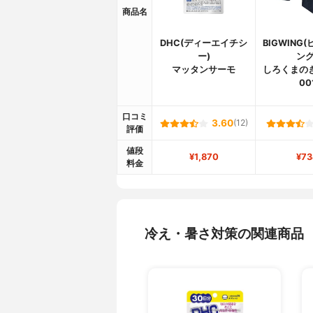
商品名
DHC(ディーエイチシ
BIGWING
ー)
ング
マッタンサーモ
しろくまのき
00
口コミ
3.60
(12)
評価
値段
¥1,870
¥73
料金
冷え・暑さ対策の関連商品