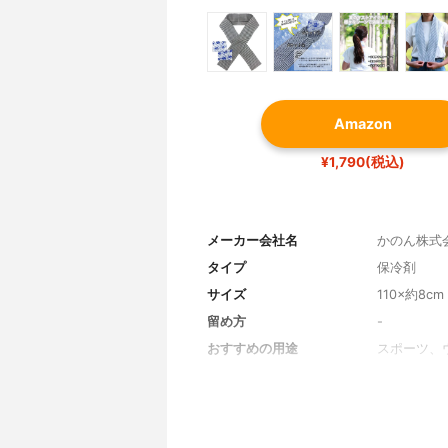
Amazon
¥1,790(税込)
メーカー会社名
かのん株式
タイプ
保冷剤
サイズ
110×約8cm
留め方
-
おすすめの用途
スポーツ、
その他の特徴
柔らか素材