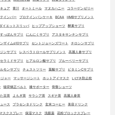
キュア
青汁
オートミール
マヌカハニー
コラーゲンゼリー
テインバー
プロテインパンケーキ
BCAA
HMBサプリメント
ダイエットスリッパ
ヒップアップショーツ
酵素サプリ
すっぽんサプリ
にんにくサプリ
アスタキサンチンサプリ
ンザイムq10サプリ
セントジョーンズワート
チロシンサプリ
ジンサプリ
レスベラトロールサプリメント
高麗人参サプリ
セラミドサプリ
ヒアルロン酸サプリ
ブルーベリーサプリ
ルモンサプリ
チェストツリー
葉酸サプリ
ビタミンCサプリ
ージャー
マッサージシート
ホットアイマスク
いびき防止枕
ー
猫背矯正ベルト
膝サポーター
骨盤ショーツ
た豆茶
よもぎ茶
サラシア茶
スギナ茶
高麗人参茶
ュース
プラセンタドリンク
玄米コーヒー
美容ドリンク
マスクスプレー
保湿マスク
洗眼薬
花粉ブロックスプレー