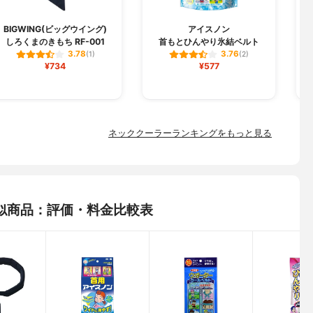
BIGWING(ビッグウイング)
アイスノン
しろくまのきもち RF-001
首もとひんやり氷結ベルト
3.78
3.76
(1)
(2)
¥734
¥577
ネッククーラーランキングをもっと見る
似商品：評価・料金比較表