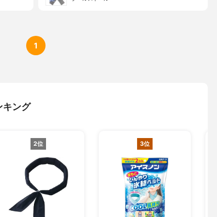
1
ンキング
2位
3位