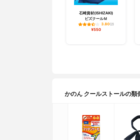
石崎資材(ISHIZAKI)
ビズクールＭ
3.80
(2)
¥550
かのん クールストールの類