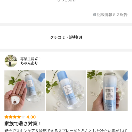
記載情報ミス報告
クチコミ・評判(3)
専業主婦🍒´-
ちゃんあり
4.00
家族で暑さ対策！
親子でスキンケア＆冷感できるスプレー🌞とろんとした冷たい泡がしば