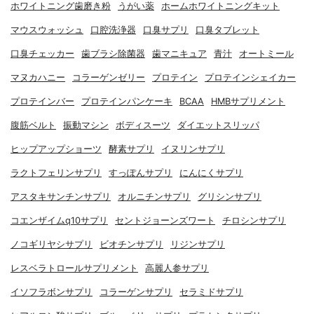
ホワイトニング歯磨き粉
うがい薬
ホームホワイトニングキット
マウスウォッシュ
口腔洗浄器
口臭サプリ
口臭タブレット
口臭チェッカー
歯ブラシ除菌器
歯マニキュア
青汁
オートミール
マヌカハニー
コラーゲンゼリー
プロテイン
プロテインシェイカー
プロテインバー
プロテインパンケーキ
BCAA
HMBサプリメント
腹筋ベルト
振動マシン
ボディスーツ
ダイエットスリッパ
ヒップアップショーツ
酵素サプリ
イヌリンサプリ
ラクトフェリンサプリ
すっぽんサプリ
にんにくサプリ
アスタキサンチンサプリ
オルニチンサプリ
グリシンサプリ
コエンザイムq10サプリ
セントジョーンズワート
チロシンサプリ
ノコギリヤシサプリ
ビオチンサプリ
リジンサプリ
レスベラトロールサプリメント
高麗人参サプリ
イソフラボンサプリ
コラーゲンサプリ
セラミドサプリ