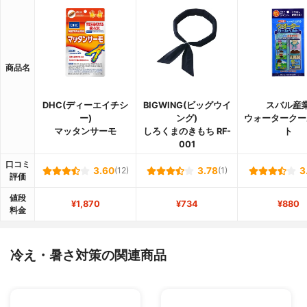
商品名
DHC(ディーエイチシ
BIGWING(ビッグウイ
スバル産
ー)
ング)
ウォータークー
マッタンサーモ
しろくまのきもち RF-
ト
001
口コミ
3.60
(12)
3.78
(1)
3
評価
値段
¥1,870
¥734
¥880
料金
冷え・暑さ対策の関連商品