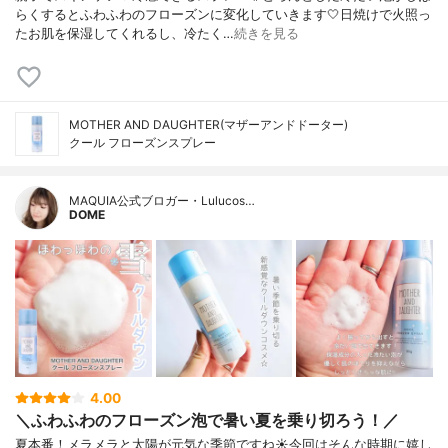
らくするとふわふわのフローズンに変化していきます🤍日焼けで火照っ
たお肌を保湿してくれるし、冷たく…
続きを見る
MOTHER AND DAUGHTER(マザーアンドドーター)
クール フローズンスプレー
MAQUIA公式ブロガー・Lulucos…
DOME
4.00
＼ふわふわのフローズン泡で暑い夏を乗り切ろう！／
夏本番！メラメラと太陽が元気な季節ですね☀️今回はそんな時期に嬉し