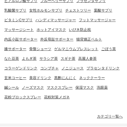
ヒアルロン酸サプリ
ブルーベリーサプリ
プラセンタサプリ
乳酸菌サプリ
女性ホルモンサプリ
チェストツリー
葉酸サプリ
ビタミンCサプリ
ハンディマッサージャー
フットマッサージャー
マッサージシート
ホットアイマスク
いびき防止枕
内反小趾サポーター
外反母趾サポーター
猫背矯正ベルト
膝サポーター
骨盤ショーツ
ゲルマニウムブレスレット
ごぼう茶
なた豆茶
よもぎ茶
サラシア茶
スギナ茶
高麗人参茶
コラーゲンドリンク
コンブチャ
ノニジュース
プラセンタドリンク
玄米コーヒー
美容ドリンク
黒酢にんにく
ネッククーラー
鍼シール
ノーズマスク
マスクスプレー
保湿マスク
洗眼薬
花粉ブロックスプレー
花粉対策メガネ
カテゴリ一覧へ