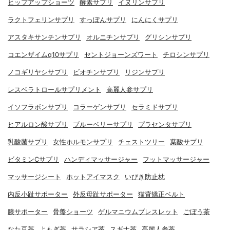
ヒップアップショーツ
酵素サプリ
イヌリンサプリ
ラクトフェリンサプリ
すっぽんサプリ
にんにくサプリ
アスタキサンチンサプリ
オルニチンサプリ
グリシンサプリ
コエンザイムq10サプリ
セントジョーンズワート
チロシンサプリ
ノコギリヤシサプリ
ビオチンサプリ
リジンサプリ
レスベラトロールサプリメント
高麗人参サプリ
イソフラボンサプリ
コラーゲンサプリ
セラミドサプリ
ヒアルロン酸サプリ
ブルーベリーサプリ
プラセンタサプリ
乳酸菌サプリ
女性ホルモンサプリ
チェストツリー
葉酸サプリ
ビタミンCサプリ
ハンディマッサージャー
フットマッサージャー
マッサージシート
ホットアイマスク
いびき防止枕
内反小趾サポーター
外反母趾サポーター
猫背矯正ベルト
膝サポーター
骨盤ショーツ
ゲルマニウムブレスレット
ごぼう茶
なた豆茶
よもぎ茶
サラシア茶
スギナ茶
高麗人参茶