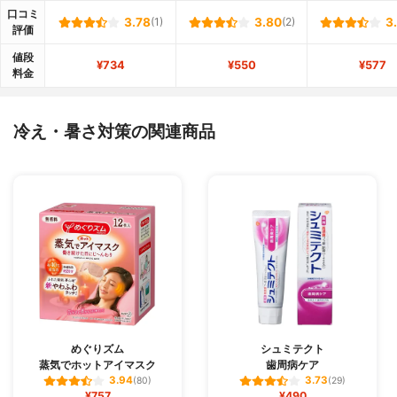
口コミ
3.78
(1)
3.80
(2)
3
評価
値段
¥734
¥550
¥577
料金
冷え・暑さ対策の関連商品
めぐりズム
シュミテクト
蒸気でホットアイマスク
歯周病ケア
3.94
3.73
(80)
(29)
¥757
¥490