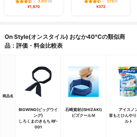
3.60
3.15
(12)
(1)
¥1,870
¥372
On Style(オンスタイル) おなか40℃の類似商
品：評価・料金比較表
商品名
BIGWING(ビッグウイ
石崎資材(ISHIZAKI)
アイスノ
ング)
ビズクールＭ
首もとひんやり
しろくまのきもち RF-
ルト
001