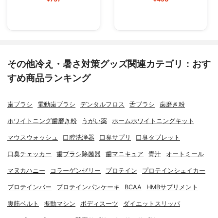
その他冷え・暑さ対策グッズ関連カテゴリ：おす
すめ商品ランキング
歯ブラシ
電動歯ブラシ
デンタルフロス
舌ブラシ
歯磨き粉
ホワイトニング歯磨き粉
うがい薬
ホームホワイトニングキット
マウスウォッシュ
口腔洗浄器
口臭サプリ
口臭タブレット
口臭チェッカー
歯ブラシ除菌器
歯マニキュア
青汁
オートミール
マヌカハニー
コラーゲンゼリー
プロテイン
プロテインシェイカー
プロテインバー
プロテインパンケーキ
BCAA
HMBサプリメント
腹筋ベルト
振動マシン
ボディスーツ
ダイエットスリッパ