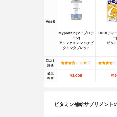
商品名
Myprotein(マイプロテ
DHC(ディ
イン)
ー
アルファメン マルチビ
ビタミ
タミンタブレット
口コミ
3.15
(2)
評価
値段
¥3,005
¥19
料金
ビタミン補給サプリメント