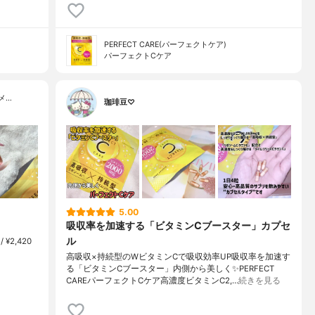
PERFECT CARE(パーフェクトケア)
パーフェクトCケア
メ…
珈琲豆♡
5.00
吸収率を加速する「ビタミンCブースター」カプセ
ル
/ ¥2,420
高吸収×持続型のWビタミンCで吸収効率UP吸収率を加速す
る「ビタミンCブースター」内側から美しく✨PERFECT
CAREパーフェクトCケア高濃度ビタミンC2,…
続きを見る