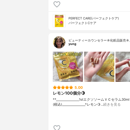
PERFECT CARE(パーフェクトケア)
パーフェクトCケア
ビューティーカウンセラー☆化粧品販売☆
yung
5.00
レモン100個分🍋
**⁡________________⁡⁡1stエクソソームＶＣセラム⁡30ml 
(税込)⁡________________⁡⁡⁡⁡*レモン🍋…
続きを見る