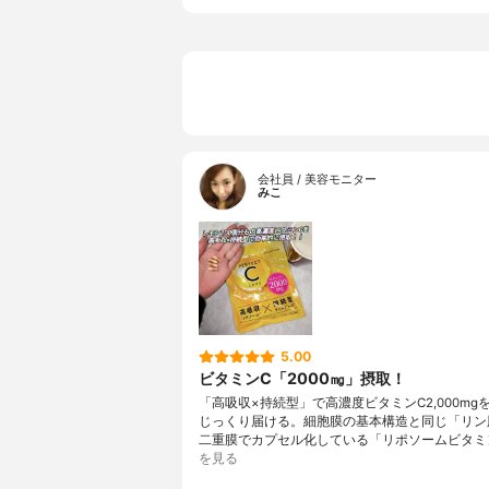
会社員 / 美容モニター
みこ
5.00
ビタミンC「2000㎎」摂取！
「高吸収×持続型」で高濃度ビタミンC2,000mg
じっくり届ける。細胞膜の基本構造と同じ「リン
二重膜でカプセル化している「リポソームビタミ
を見る