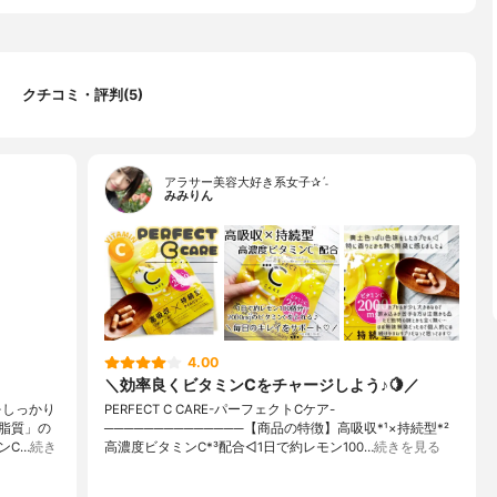
クチコミ・評判(5)
アラサー美容大好き系女子✰ˊ˗
みみりん
4.00
＼効率良くビタミンCをチャージしよう♪🍋／
をしっかり
PERFECT C CARE-パーフェクトCケア-
脂質」の
──────────────【商品の特徴】高吸収*¹×持続型*²
ンC…
続き
高濃度ビタミンC*³配合◁1日で約レモン100…
続きを見る