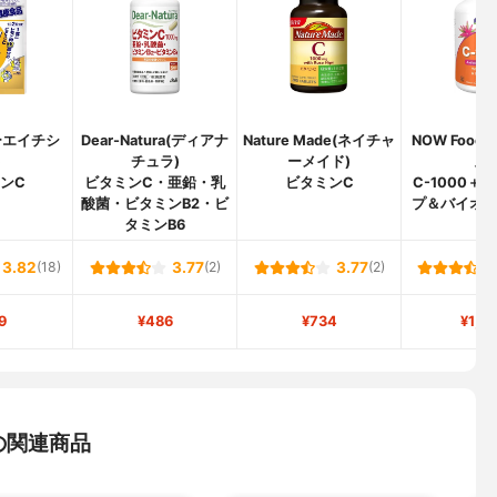
ーエイチシ
Dear-Natura(ディアナ
Nature Made(ネイチャ
NOW Food
)
チュラ)
ーメイド)
ズ)
ンC
ビタミンC・亜鉛・乳
ビタミンC
C-1000＋
酸菌・ビタミンB2・ビ
プ＆バイオ
タミンB6
ド
3.82
(18)
3.77
(2)
3.77
(2)
9
¥486
¥734
¥1,7
の関連商品