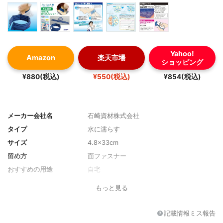
Yahoo!
Amazon
楽天市場
ショッピング
¥880(税込)
¥550(税込)
¥854(税込)
メーカー会社名
石崎資材株式会社
タイプ
水に濡らす
サイズ
4.8×33cm
留め方
面ファスナー
おすすめの用途
自宅
その他の特徴
吸収性あり、手洗いのみOK
もっと見る
記載情報ミス報告