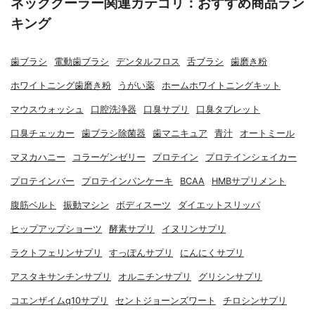
ネッククーラー関連カテゴリ：おすすめ商品ラン
キング
歯ブラシ
電動歯ブラシ
デンタルフロス
舌ブラシ
歯磨き粉
ホワイトニング歯磨き粉
うがい薬
ホームホワイトニングキット
マウスウォッシュ
口腔洗浄器
口臭サプリ
口臭タブレット
口臭チェッカー
歯ブラシ除菌器
歯マニキュア
青汁
オートミール
マヌカハニー
コラーゲンゼリー
プロテイン
プロテインシェイカー
プロテインバー
プロテインパンケーキ
BCAA
HMBサプリメント
腹筋ベルト
振動マシン
ボディスーツ
ダイエットスリッパ
ヒップアップショーツ
酵素サプリ
イヌリンサプリ
ラクトフェリンサプリ
すっぽんサプリ
にんにくサプリ
アスタキサンチンサプリ
オルニチンサプリ
グリシンサプリ
コエンザイムq10サプリ
セントジョーンズワート
チロシンサプリ