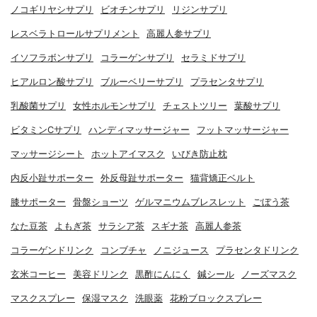
ノコギリヤシサプリ
ビオチンサプリ
リジンサプリ
レスベラトロールサプリメント
高麗人参サプリ
イソフラボンサプリ
コラーゲンサプリ
セラミドサプリ
ヒアルロン酸サプリ
ブルーベリーサプリ
プラセンタサプリ
乳酸菌サプリ
女性ホルモンサプリ
チェストツリー
葉酸サプリ
ビタミンCサプリ
ハンディマッサージャー
フットマッサージャー
マッサージシート
ホットアイマスク
いびき防止枕
内反小趾サポーター
外反母趾サポーター
猫背矯正ベルト
膝サポーター
骨盤ショーツ
ゲルマニウムブレスレット
ごぼう茶
なた豆茶
よもぎ茶
サラシア茶
スギナ茶
高麗人参茶
コラーゲンドリンク
コンブチャ
ノニジュース
プラセンタドリンク
玄米コーヒー
美容ドリンク
黒酢にんにく
鍼シール
ノーズマスク
マスクスプレー
保湿マスク
洗眼薬
花粉ブロックスプレー