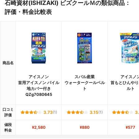
石崎資材(ISHIZAKI) ビズクールＭの類似商品：
評価・料金比較表
商品名
アイスノン
スバル産業
アイスノ
首用アイスノン パイル
ウォータークールベル
首もとひんやり
地カバー付き
ト
ルト
QZg7080645
口コミ
3.73
(1)
3.15
(1)
3
評価
値段
¥2,580
¥880
¥577
料金