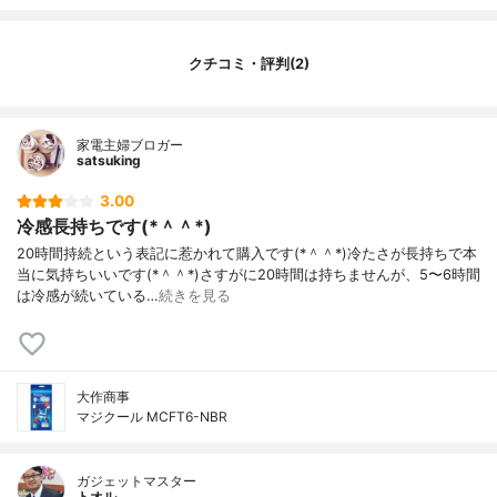
クチコミ・評判(2)
家電主婦ブロガー
satsuking
3.00
冷感長持ちです(*＾＾*)
20時間持続という表記に惹かれて購入です(*＾＾*)冷たさが長持ちで本
当に気持ちいいです(*＾＾*)さすがに20時間は持ちませんが、5〜6時間
は冷感が続いている…
続きを見る
大作商事
マジクール MCFT6-NBR
ガジェットマスター
トオル