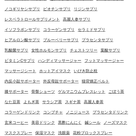
ノコギリヤシサプリ
ビオチンサプリ
リジンサプリ
レスベラトロールサプリメント
高麗人参サプリ
イソフラボンサプリ
コラーゲンサプリ
セラミドサプリ
ヒアルロン酸サプリ
ブルーベリーサプリ
プラセンタサプリ
乳酸菌サプリ
女性ホルモンサプリ
チェストツリー
葉酸サプリ
ビタミンCサプリ
ハンディマッサージャー
フットマッサージャー
マッサージシート
ホットアイマスク
いびき防止枕
内反小趾サポーター
外反母趾サポーター
猫背矯正ベルト
膝サポーター
骨盤ショーツ
ゲルマニウムブレスレット
ごぼう茶
なた豆茶
よもぎ茶
サラシア茶
スギナ茶
高麗人参茶
コラーゲンドリンク
コンブチャ
ノニジュース
プラセンタドリンク
玄米コーヒー
美容ドリンク
黒酢にんにく
鍼シール
ノーズマスク
マスクスプレー
保湿マスク
洗眼薬
花粉ブロックスプレー