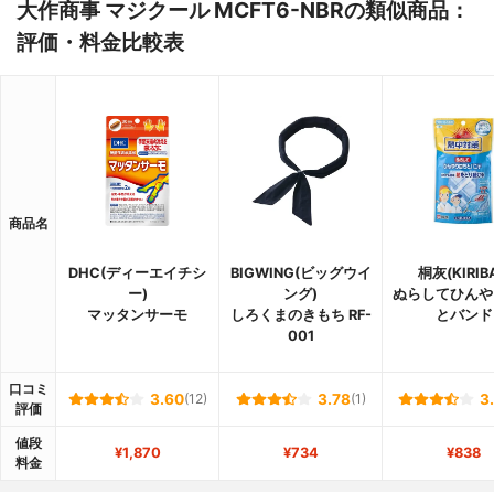
大作商事 マジクール MCFT6-NBRの類似商品：
評価・料金比較表
商品名
DHC(ディーエイチシ
BIGWING(ビッグウイ
桐灰(KIRIBA
ー)
ング)
ぬらしてひんや
マッタンサーモ
しろくまのきもち RF-
とバンド
001
口コミ
3.60
(12)
3.78
(1)
3
評価
値段
¥1,870
¥734
¥838
料金