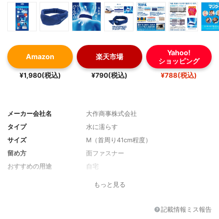
Yahoo!
Amazon
楽天市場
ショッピング
¥1,980(税込)
¥790(税込)
¥788(税込)
メーカー会社名
大作商事株式会社
タイプ
水に濡らす
サイズ
M（首周り41cm程度）
留め方
面ファスナー
おすすめの用途
自宅
その他の特徴
抗菌、防臭
もっと見る
記載情報ミス報告