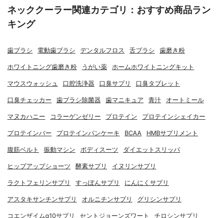
ネッククーラー関連カテゴリ：おすすめ商品ラン
キング
歯ブラシ
電動歯ブラシ
デンタルフロス
舌ブラシ
歯磨き粉
ホワイトニング歯磨き粉
うがい薬
ホームホワイトニングキット
マウスウォッシュ
口腔洗浄器
口臭サプリ
口臭タブレット
口臭チェッカー
歯ブラシ除菌器
歯マニキュア
青汁
オートミール
マヌカハニー
コラーゲンゼリー
プロテイン
プロテインシェイカー
プロテインバー
プロテインパンケーキ
BCAA
HMBサプリメント
腹筋ベルト
振動マシン
ボディスーツ
ダイエットスリッパ
ヒップアップショーツ
酵素サプリ
イヌリンサプリ
ラクトフェリンサプリ
すっぽんサプリ
にんにくサプリ
アスタキサンチンサプリ
オルニチンサプリ
グリシンサプリ
コエンザイムq10サプリ
セントジョーンズワート
チロシンサプリ