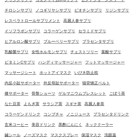
チロシンサプリ
ノコギリヤシサプリ
ビオチンサプリ
リジンサプリ
レスベラトロールサプリメント
高麗人参サプリ
イソフラボンサプリ
コラーゲンサプリ
セラミドサプリ
ヒアルロン酸サプリ
ブルーベリーサプリ
プラセンタサプリ
乳酸菌サプリ
女性ホルモンサプリ
チェストツリー
葉酸サプリ
ビタミンCサプリ
ハンディマッサージャー
フットマッサージャー
マッサージシート
ホットアイマスク
いびき防止枕
内反小趾サポーター
外反母趾サポーター
猫背矯正ベルト
膝サポーター
骨盤ショーツ
ゲルマニウムブレスレット
ごぼう茶
なた豆茶
よもぎ茶
サラシア茶
スギナ茶
高麗人参茶
コラーゲンドリンク
コンブチャ
ノニジュース
プラセンタドリンク
玄米コーヒー
美容ドリンク
黒酢にんにく
ネッククーラー
鍼シール
ノーズマスク
マスクスプレー
保湿マスク
洗眼薬