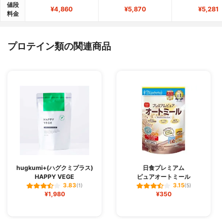
値段
¥4,860
¥5,870
¥5,281
料金
プロテイン類の関連商品
hugkumi+(ハグクミプラス)
日食プレミアム
HAPPY VEGE
ピュアオートミール
3.83
3.15
(1)
(5)
¥1,980
¥350