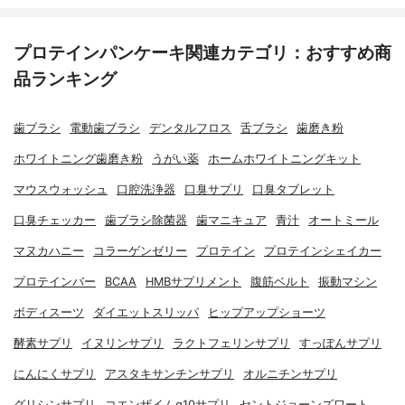
プロテインパンケーキ関連カテゴリ：おすすめ商
品ランキング
歯ブラシ
電動歯ブラシ
デンタルフロス
舌ブラシ
歯磨き粉
ホワイトニング歯磨き粉
うがい薬
ホームホワイトニングキット
マウスウォッシュ
口腔洗浄器
口臭サプリ
口臭タブレット
口臭チェッカー
歯ブラシ除菌器
歯マニキュア
青汁
オートミール
マヌカハニー
コラーゲンゼリー
プロテイン
プロテインシェイカー
プロテインバー
BCAA
HMBサプリメント
腹筋ベルト
振動マシン
ボディスーツ
ダイエットスリッパ
ヒップアップショーツ
酵素サプリ
イヌリンサプリ
ラクトフェリンサプリ
すっぽんサプリ
にんにくサプリ
アスタキサンチンサプリ
オルニチンサプリ
グリシンサプリ
コエンザイムq10サプリ
セントジョーンズワート