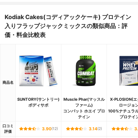
Kodiak Cakes(コディアックケーキ) プロテイン
入りフラップジャックミックスの類似商品：評
価・料金比較表
商品名
SUNTORY(サントリー)
Muscle Phar(マッスル
X-PLOSION(
ボディサポ
ファーム)
ロージョン
コンバット ホエイ プロ
100%ナチュラ
テイン
プロテイ
口コミ
3.90
(12)
3.14
(2)
3
評価