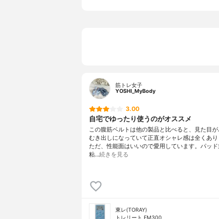
筋トレ女子
YOSHI_MyBody
3.00
自宅でゆったり使うのがオススメ
この腹筋ベルトは他の製品と比べると、見た目が
むき出しになっていて正直オシャレ感は全くあり
ただ、性能面はいいので愛用しています。パッド
粘…
続きを見る
東レ(TORAY)
トレリート EM300