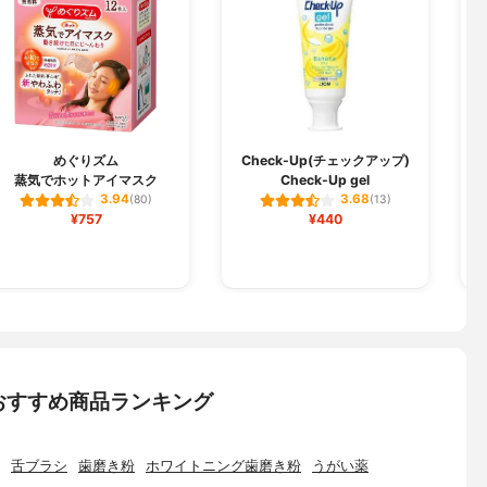
めぐりズム
Check-Up(チェックアップ)
蒸気でホットアイマスク
Check-Up gel
3.94
3.68
(80)
(13)
¥757
¥440
おすすめ商品ランキング
舌ブラシ
歯磨き粉
ホワイトニング歯磨き粉
うがい薬