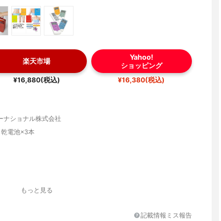
Yahoo!
楽天市場
ショッピング
¥16,880(税込)
¥16,380(税込)
ーナショナル株式会社
乾電池×3本
1,944円・Lサイズ:税込2,376円(交換目安:約1か月)
もっと見る
記載情報ミス報告