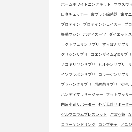
ホームホワイトニングキット
マウスウ
口臭チェッカー
歯ブラシ除菌器
歯マニ
プロテイン
プロテインシェイカー
プロ
振動マシン
ボディスーツ
ダイエットス
ラクトフェリンサプリ
すっぽんサプリ
グリシンサプリ
コエンザイムq10サプリ
ノコギリヤシサプリ
ビオチンサプリ
リ
イソフラボンサプリ
コラーゲンサプリ
プラセンタサプリ
乳酸菌サプリ
女性ホ
ハンディマッサージャー
フットマッサ
内反小趾サポーター
外反母趾サポータ
ゲルマニウムブレスレット
ごぼう茶
な
コラーゲンドリンク
コンブチャ
ノニジ