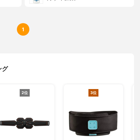
1
ング
2位
3位