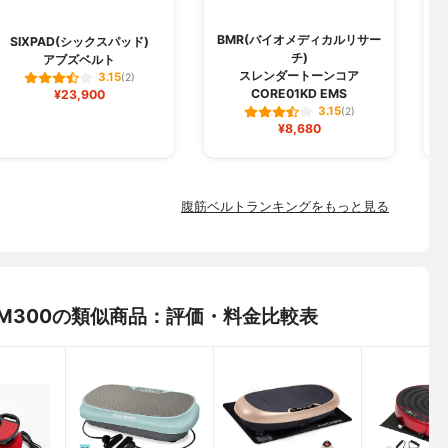
BMR(バイオメディカルリサー
B
SIXPAD(シックスパッド)
チ)
アブズベルト
スレンダートーンコア
3.15
(2)
CORE01KD EMS
¥23,900
3.15
(2)
¥8,680
腹筋ベルトランキングをもっと見る
 EM300の類似商品：評価・料金比較表