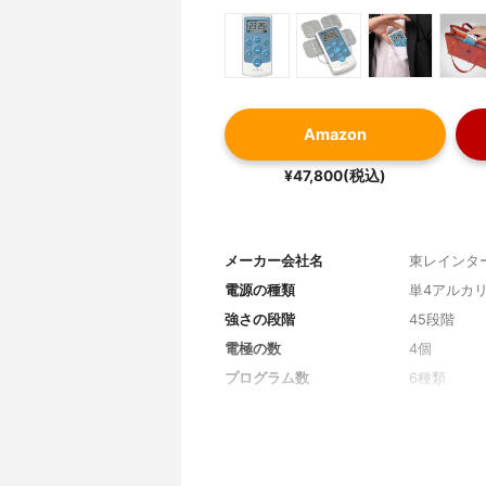
Amazon
¥47,800(税込)
メーカー会社名
東レインタ
電源の種類
単4アルカリ
強さの段階
45段階
電極の数
4個
プログラム数
6種類
交換用ジェルパッド
Mサイズ:税込