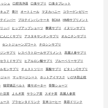
ォッシュ
口腔洗浄器
口臭サプリ
口臭タブレット
キュア
青汁
オートミール
マヌカハニー
コラーゲンゼリー
テインバー
プロテインパンケーキ
BCAA
HMBサプリメント
リッパ
ヒップアップショーツ
酵素サプリ
イヌリンサプリ
にんにくサプリ
アスタキサンチンサプリ
オルニチンサプリ
セントジョーンズワート
チロシンサプリ
ジンサプリ
レスベラトロールサプリメント
高麗人参サプリ
セラミドサプリ
ヒアルロン酸サプリ
ブルーベリーサプリ
ルモンサプリ
チェストツリー
葉酸サプリ
ビタミンCサプリ
ージャー
マッサージシート
ホットアイマスク
いびき防止枕
ー
猫背矯正ベルト
膝サポーター
骨盤ショーツ
た豆茶
よもぎ茶
サラシア茶
スギナ茶
高麗人参茶
ュース
プラセンタドリンク
玄米コーヒー
美容ドリンク