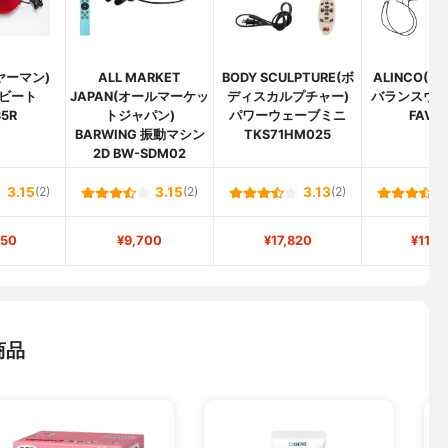
(ヤーマン)
ALL MARKET
BODY SCULPTURE(ボ
ALINCO(
ビート
JAPAN(オールマーケッ
ディスカルプチャー)
バランスウ
5R
トジャパン)
パワーウェーブミニ
FAV41
BARWING 振動マシン
TKS71HM025
2D BW-SDM02
3.15
(2)
3.15
(2)
3.13
(2)
450
¥9,700
¥17,820
¥11,8
商品